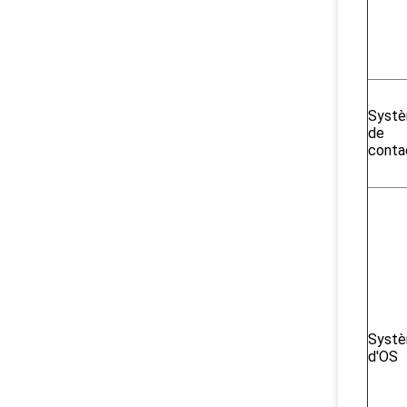
Syst
de
conta
Syst
d'OS