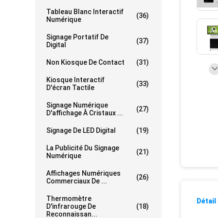
Tableau Blanc Interactif
(36)
Numérique
Signage Portatif De
(37)
Digital
Non Kiosque De Contact
(31)
Kiosque Interactif
(33)
D'écran Tactile
Signage Numérique
(27)
D'affichage À Cristaux ...
Signage De LED Digital
(19)
La Publicité Du Signage
(21)
Numérique
Affichages Numériques
(26)
Commerciaux De ...
Thermomètre
Détail
D'infrarouge De
(18)
Reconnaissan...