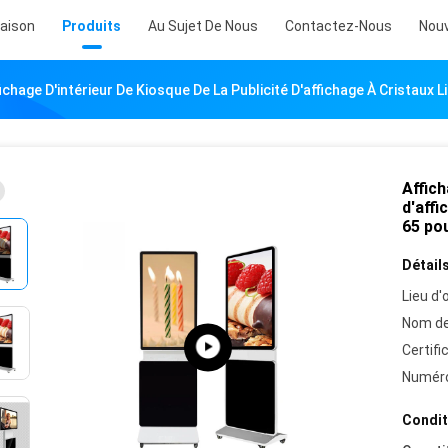
aison
Produits
Au Sujet De Nous
Contactez-Nous
Nouv
ichage D'intérieur De Kiosque De La Publicité D'affichage À Cristaux 
Affich
d'affi
65 po
Détails
Lieu d'o
Nom de
Certifi
Numéro
Condit