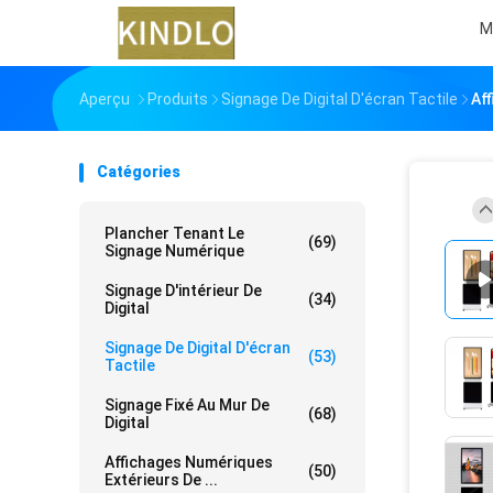
M
Aperçu
Produits
Signage De Digital D'écran Tactile
Aff
Catégories
Plancher Tenant Le
(69)
Signage Numérique
Signage D'intérieur De
(34)
Digital
Signage De Digital D'écran
(53)
Tactile
Signage Fixé Au Mur De
(68)
Digital
Affichages Numériques
(50)
Extérieurs De ...