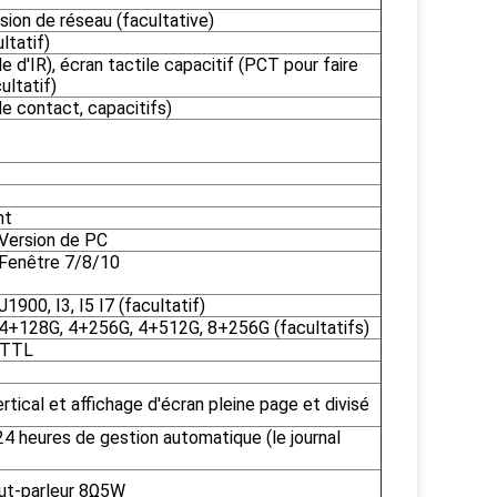
sion de réseau (facultative)
ltatif)
le d'IR), écran tactile capacitif (PCT pour faire
ultatif)
de contact, capacitifs)
nt
Version de PC
Fenêtre 7/8/10
J1900, I3, I5 I7 (facultatif)
4+128G, 4+256G, 4+512G, 8+256G (facultatifs)
*TTL
rtical et affichage d'écran pleine page et divisé
24 heures de gestion automatique (le journal
haut-parleur 8Ω5W