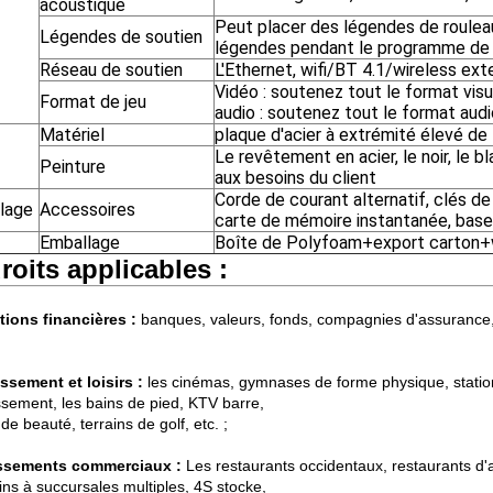
acoustique
Peut placer des légendes de roulea
Légendes de soutien
légendes pendant le programme de 
Réseau de soutien
L'Ethernet, wifi/BT 4.1/wireless ex
Vidéo : soutenez tout le format visu
Format de jeu
audio : soutenez tout le format audi
Matériel
plaque d'acier à extrémité élevé d
Le revêtement en acier, le noir, le b
Peinture
aux besoins du client
Corde de courant alternatif, clés de 
lage
Accessoires
carte de mémoire instantanée, base, 
Emballage
Boîte de Polyfoam+export carton
roits applicables :
utions financières :
banques, valeurs, fonds, compagnies d'assurance, 
issement et loisirs :
les cinémas, gymnases de forme physique, statio
issement, les bains de pied, KTV barre,
de beauté, terrains de golf, etc. ;
issements commerciaux :
Les restaurants occidentaux, restaurants d'
ns à succursales multiples, 4S stocke,