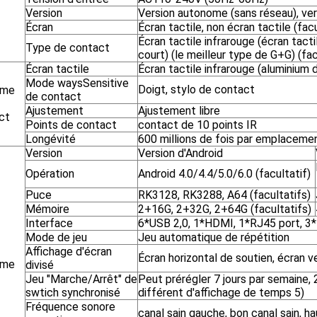
Version
Version autonome (sans réseau), ver
Écran
Écran tactile, non écran tactile (facu
Écran tactile infrarouge (écran tacti
Type de contact
court) (le meilleur type de G+G) (fac
Écran tactile
Écran tactile infrarouge (aluminium 
Mode waysSensitive
Doigt, stylo de contact
ème
de contact
Ajustement
Ajustement libre
ct
Points de contact
contact de 10 points IR
Longévité
600 millions de fois par emplaceme
Version
Version d'Android
Opération
Android 4.0/4.4/5.0/6.0 (facultatif)
Puce
RK3128, RK3288, A64 (facultatifs)
Mémoire
2+16G, 2+32G, 2+64G (facultatifs)
Interface
6*USB 2,0, 1*HDMI, 1*RJ45 port, 3
Mode de jeu
Jeu automatique de répétition
Affichage d'écran
Écran horizontal de soutien, écran ve
ème
divisé
Jeu "Marche/Arrêt" de
Peut prérégler 7 jours par semaine, 
swtich synchronisé
différent d'affichage de temps 5)
Fréquence sonore
canal sain gauche, bon canal sain, 