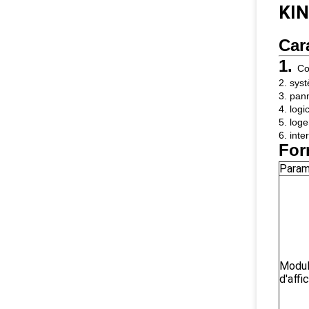
KI
Car
1.
Co
2. sys
3. pann
4. log
5. loge
6. int
For
Param
Modu
d'affi