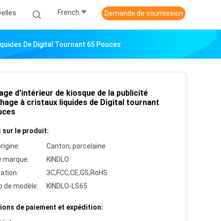
French
elles
Demande de soumission
Liquides De Digital Tournant 65 Pouces
age d'intérieur de kiosque de la publicité
chage à cristaux liquides de Digital tournant
uces
 sur le produit:
rigine:
Canton, porcelaine
 marque:
KINDLO
cation:
3C,FCC,CE,GS,RoHS
 de modèle:
KINDLO-LS65
ions de paiement et expédition: