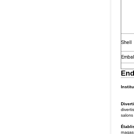
Shell
Embal
End
Instit
Divert
divert
salons 
Établ
magasi