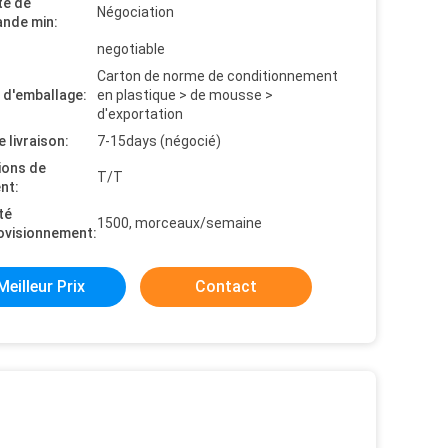
té de
Négociation
nde min:
negotiable
Carton de norme de conditionnement
s d'emballage:
en plastique > de mousse >
d'exportation
e livraison:
7-15days (négocié)
ions de
T/T
nt:
té
1500, morceaux/semaine
ovisionnement:
Meilleur Prix
Contact