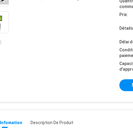
Quanti
comma
Prix:
Détail
Délai d
Condit
paieme
Capaci
d'appr
 Infomation
Description De Produit