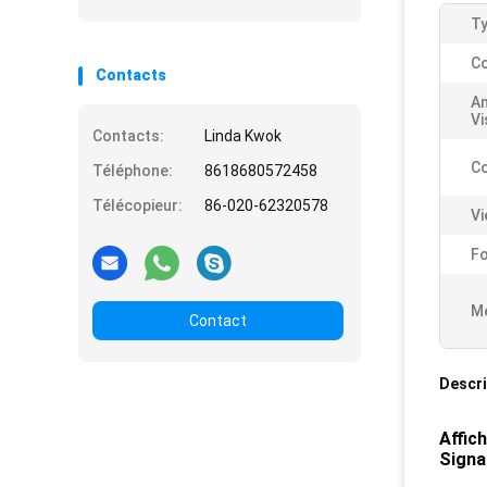
Ty
Co
Contacts
An
Vi
Contacts:
Linda Kwok
Co
Téléphone:
8618680572458
Télécopieur:
86-020-62320578
Vi
Fo
Me
Contact
Descri
Affic
Signa