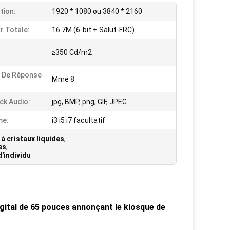
tion:
1920 * 1080 ou 3840 * 2160
r Totale:
16.7M (6-bit + Salut-FRC)
≥350 Cd/m2
 De Réponse
Mme 8
ck Audio:
jpg, BMP, png, GIF, JPEG
me:
i3 i5 i7 facultatif
 à cristaux liquides
,
es
,
d'individu
Digital de 65 pouces annonçant le kiosque de