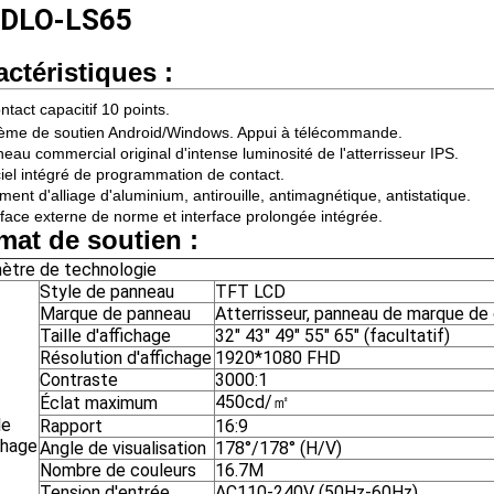
NDLO-LS65
actéristiques
:
ntact capacitif 10 points.
tème de soutien Android/Windows. Appui à télécommande.
eau commercial original d'intense luminosité de l'atterrisseur IPS.
iciel intégré de programmation de contact.
ment d'alliage d'aluminium, antirouille, antimagnétique, antistatique.
erface externe de norme et interface prolongée intégrée.
mat de soutien
:
ètre de technologie
Style de panneau
TFT LCD
Marque de panneau
Atterrisseur, panneau de marque d
Taille d'affichage
32" 43" 49" 55" 65" (facultatif)
Résolution d'affichage
1920*1080 FHD
Contraste
3000:1
450cd/㎡
Éclat maximum
le
Rapport
16:9
chage
Angle de visualisation
178°/178° (H/V)
Nombre de couleurs
16.7M
Tension d'entrée
AC110-240V (50Hz-60Hz)