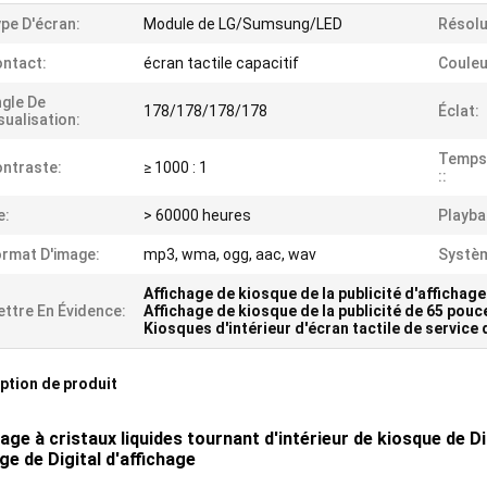
pe D'écran:
Module de LG/Sumsung/LED
Résolu
ntact:
écran tactile capacitif
Couleu
gle De
178/178/178/178
Éclat:
sualisation:
Temps
ntraste:
≥ 1000 : 1
::
e:
> 60000 heures
Playba
rmat D'image:
mp3, wma, ogg, aac, wav
Systè
Affichage de kiosque de la publicité d'affichage
ttre En Évidence:
Affichage de kiosque de la publicité de 65 pouc
Kiosques d'intérieur d'écran tactile de service 
ption de produit
hage à cristaux liquides tournant d'intérieur de kiosque de 
ge de Digital d'affichage