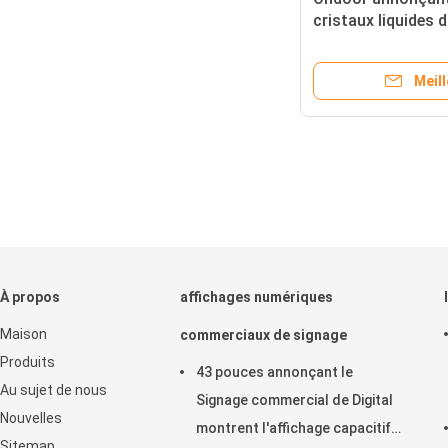
cristaux liquides 
Signage de Digita
conseil vertical
Meill
À propos
affichages numériques
Maison
commerciaux de signage
Produits
43 pouces annonçant le
Au sujet de nous
Signage commercial de Digital
Nouvelles
montrent l'affichage capacitif
Sitemap