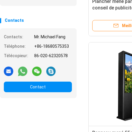
Plancher mené par 
conseil de publici
tenant le contact
Contacts
Meill
Contacts:
Mr. Michael Fang
Téléphone:
+86-18680575353
Télécopieur:
86-020-62320578
Contact