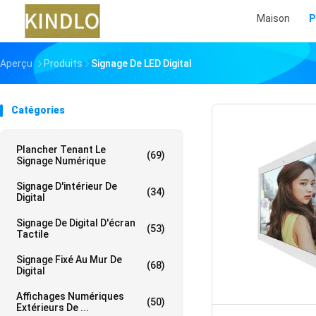
Maison
P
Aperçu
Produits
Signage De LED Digital
Catégories
Plancher Tenant Le
(69)
Signage Numérique
Signage D'intérieur De
(34)
Digital
Signage De Digital D'écran
(53)
Tactile
Signage Fixé Au Mur De
(68)
Digital
Affichages Numériques
(50)
Extérieurs De ...