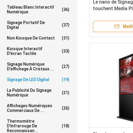
Le nano de Signag
Tableau Blanc Interactif
touchent Media Pl
(36)
Numérique
65 pouces d'extéri
Signage Portatif De
(37)
Meill
Digital
Non Kiosque De Contact
(31)
Kiosque Interactif
(33)
D'écran Tactile
Signage Numérique
(27)
D'affichage À Cristaux ...
Signage De LED Digital
(19)
La Publicité Du Signage
(21)
Numérique
Affichages Numériques
(26)
Commerciaux De ...
Thermomètre
D'infrarouge De
(18)
Reconnaissan...