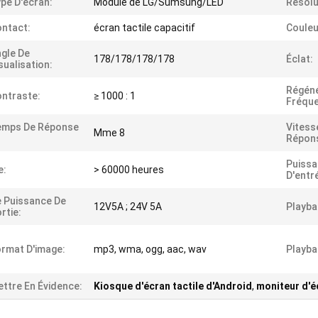
pe D'écran:
Module de LG/Sumsung/LED
Résolu
ntact:
écran tactile capacitif
Couleu
gle De
178/178/178/178
Éclat:
sualisation:
Régéné
ntraste:
≥ 1000 : 1
Fréque
emps De Réponse
Vitess
Mme 8
Répon
Puiss
e:
> 60000 heures
D'entr
 Puissance De
12V5A ; 24V 5A
Playba
rtie:
rmat D'image:
mp3, wma, ogg, aac, wav
Playba
ttre En Évidence:
Kiosque d'écran tactile d'Android
,
moniteur d'é