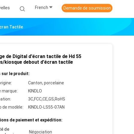
French
elles
Demande de soumission
cran Tactile
e de Digital d'écran tactile de Hd 55
s/kiosque debout d'écran tactile
 sur le produit:
rigine:
Canton, porcelaine
 marque:
KINDLO
cation:
3C,FCC,CE,GS,RoHS
 de modèle:
KINDLO-LS55-07AN
ions de paiement et expédition:
té de
Négociation