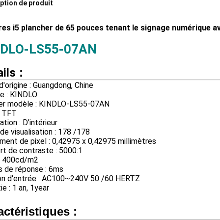
ption de produit
res i5 plancher de 65 pouces tenant le signage numérique a
NDLO-LS55-07AN
ils
:
d'origine : Guangdong, Chine
e : KINDLO
r modèle : KINDLO-LS55-07AN
: TFT
ation : D'intérieur
de visualisation : 178 /178
ent de pixel : 0,42975 x 0,42975 millimètres
t de contraste : 5000:1
 : 400cd/m2
 de réponse : 6ms
on d'entrée : AC100~240V 50 /60 HERTZ
ie : 1 an, 1year
actéristiques
: