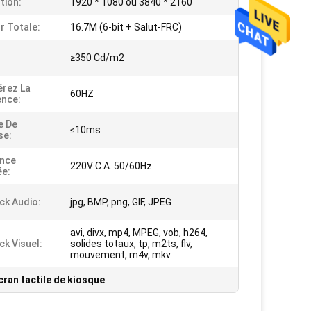
tion:
1920 * 1080 ou 3840 * 2160
r Totale:
16.7M (6-bit + Salut-FRC)
≥350 Cd/m2
rez La
60HZ
nce:
e De
≤10ms
se:
ance
220V C.A. 50/60Hz
ée:
ck Audio:
jpg, BMP, png, GIF, JPEG
avi, divx, mp4, MPEG, vob, h264,
ck Visuel:
solides totaux, tp, m2ts, flv,
mouvement, m4v, mkv
cran tactile de kiosque