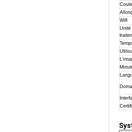
Coule
Allon
Wifi
Unité
traite
Temps
Utilis
L'ima
Minut
Lang
Domai
Interf
Certif
Sys