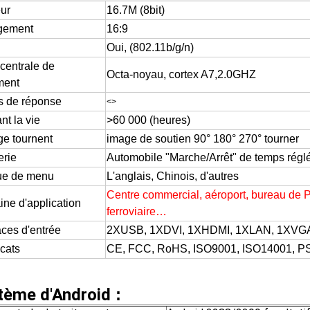
ur
16.7M (8bit)
gement
16:9
Oui, (802.11b/g/n)
 centrale de
Octa-noyau, cortex A7,2.0GHZ
ment
 de réponse
<>
ant la vie
>60 000 (heures)
ge tournent
image de soutien 90° 180° 270° tourner
erie
Automobile "Marche/Arrêt" de temps régl
ue de menu
L'anglais, Chinois, d'autres
Centre commercial, aéroport, bureau de P
ne d'application
ferroviaire…
aces d'entrée
2XUSB, 1XDVI, 1XHDMI, 1XLAN, 1XVG
icats
CE, FCC, RoHS, ISO9001, ISO14001, P
tème d'Android
: