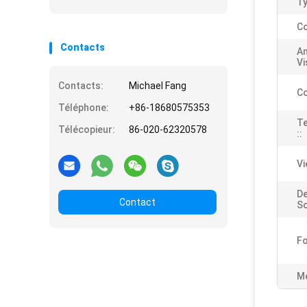
Ty
Co
Contacts
An
Vi
Contacts:
Michael Fang
Co
Téléphone:
+86-18680575353
T
Télécopieur:
86-020-62320578
::
Vi
De
Contact
So
Fo
Me