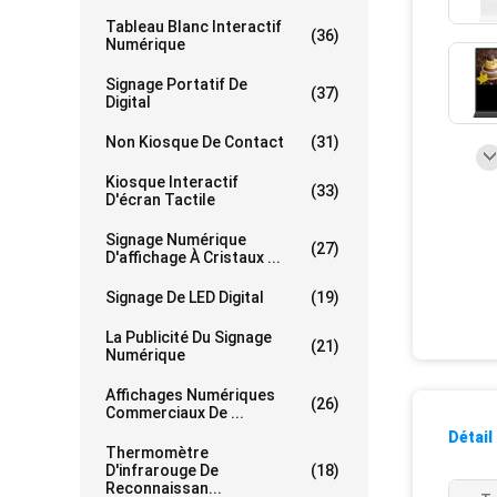
Tableau Blanc Interactif
(36)
Numérique
Signage Portatif De
(37)
Digital
Non Kiosque De Contact
(31)
Kiosque Interactif
(33)
D'écran Tactile
Signage Numérique
(27)
D'affichage À Cristaux ...
Signage De LED Digital
(19)
La Publicité Du Signage
(21)
Numérique
Affichages Numériques
(26)
Commerciaux De ...
Détail
Thermomètre
D'infrarouge De
(18)
Reconnaissan...