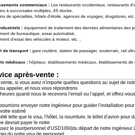
issements commerciaux :
Les restaurants occidentaux, restaurants d'
ns à succursales multiples, 4S stocke,
s de spécialités, hôtels d'étoile, agences de voyages, drugstores, etc.
industriels :
équipement de traitement des denrées alimentaires des pr
ment de bureautique, essai automatisé,
ment d'essai des véhicules à moteur, etc. ;
t de transport :
gare routière, station de passager, souterrain, rail ultr
ts médicaux :
hôpitaux, établissements médicaux, établissements de 
vice après-vente :
vente, si vous avez n'importe quelles questions au sujet de not
 ou appeler, et nous vous répondrons
heures quand nous te recevons l'email ou l'appel, et offrez-vou
ourrions envoyer notre ingénieur pour guider l'installation pour
 votre estimé
iété telle que le visa, l'hôtel, la nourriture, le billet d'avion po
e devrait payer le notre
ssez le jour/personnel d'USD100/(du départ de notre ingénieur
ger du notre visa de personnel.