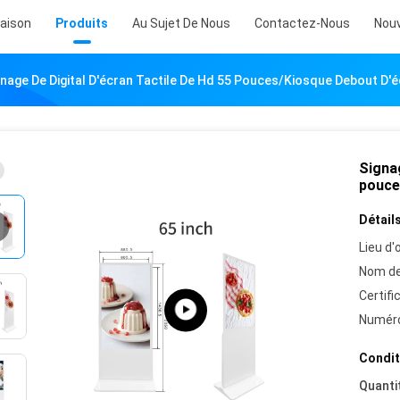
aison
Produits
Au Sujet De Nous
Contactez-Nous
Nouv
gnage De Digital D'écran Tactile De Hd 55 Pouces/kiosque Debout D'é
Signag
pouce
Détails
Lieu d'o
Nom de
Certifi
Numéro
Condit
Quanti