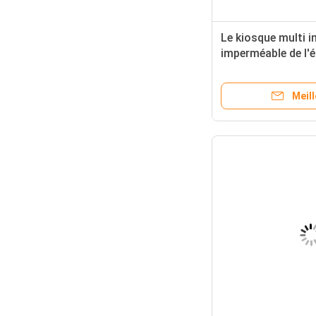
Le kiosque multi i
imperméable de l'é
montrent 43 55 p
Meill