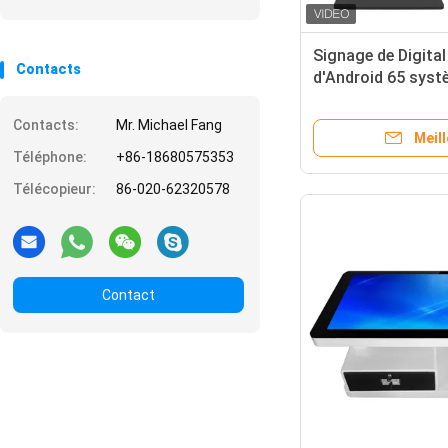
Signage de Digital
Contacts
d'Android 65 sys
Player de Windows
Contacts:
Mr. Michael Fang
Meill
Téléphone:
+86-18680575353
Télécopieur:
86-020-62320578
Contact