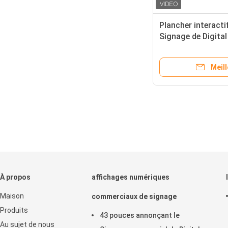
Plancher interacti
Signage de Digita
tenant Wifi 4g And
Meill
À propos
affichages numériques
Maison
commerciaux de signage
Produits
43 pouces annonçant le
Au sujet de nous