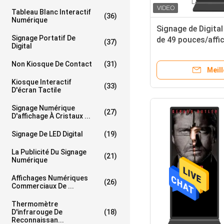
Tableau Blanc Interactif
(36)
Numérique
Signage de Digital
Signage Portatif De
de 49 pouces/affi
(37)
Digital
moniteur d'écran t
de Hd
Non Kiosque De Contact
(31)
Meill
Kiosque Interactif
(33)
D'écran Tactile
Signage Numérique
(27)
D'affichage À Cristaux ...
Signage De LED Digital
(19)
La Publicité Du Signage
(21)
Numérique
Affichages Numériques
(26)
Commerciaux De ...
Thermomètre
D'infrarouge De
(18)
Reconnaissan...