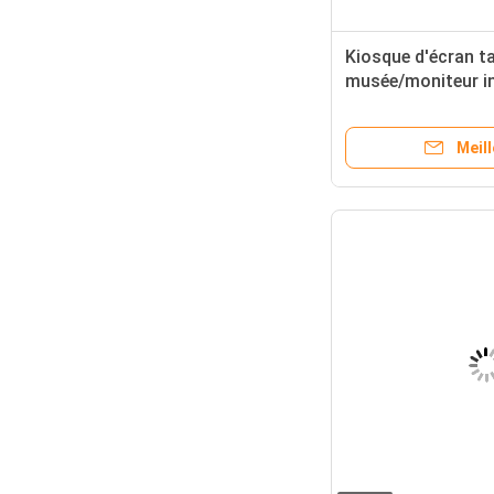
Kiosque d'écran ta
musée/moniteur in
tactile de Windows
Meill