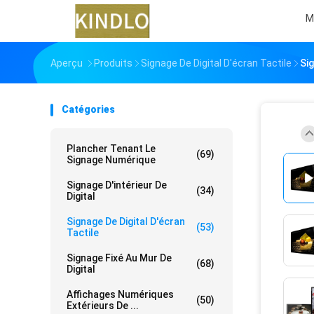
M
Aperçu
Produits
Signage De Digital D'écran Tactile
Si
Catégories
Plancher Tenant Le
(69)
Signage Numérique
Signage D'intérieur De
(34)
Digital
Signage De Digital D'écran
(53)
Tactile
Signage Fixé Au Mur De
(68)
Digital
Affichages Numériques
(50)
Extérieurs De ...