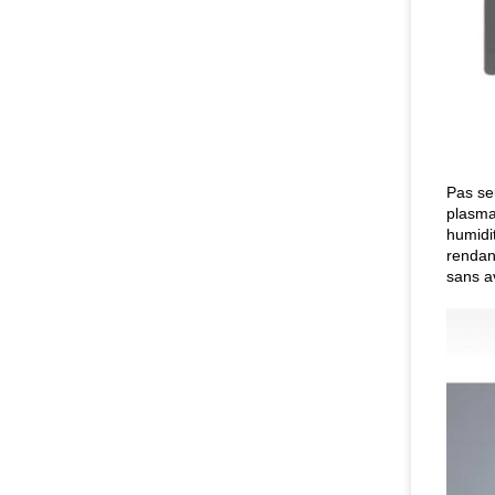
Pas se
plasma 
humidit
rendant
sans av