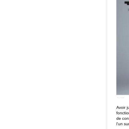
Avoir 
foncti
de con
l'un s