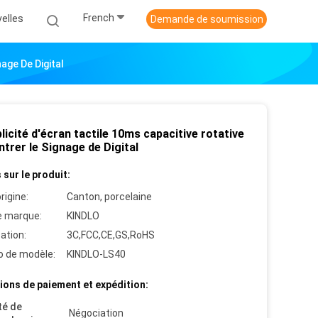
French
elles
Demande de soumission
age De Digital
licité d'écran tactile 10ms capacitive rotative
trer le Signage de Digital
 sur le produit:
rigine:
Canton, porcelaine
 marque:
KINDLO
cation:
3C,FCC,CE,GS,RoHS
 de modèle:
KINDLO-LS40
ions de paiement et expédition:
té de
Négociation