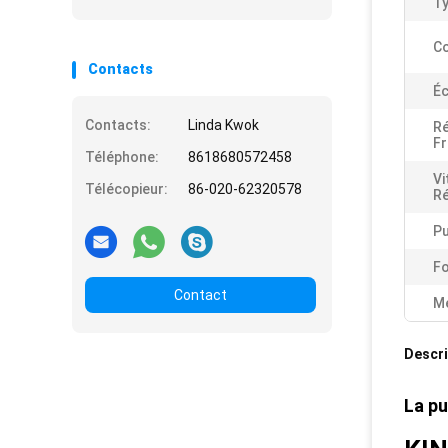
Ty
Co
Contacts
Éc
Contacts:
Linda Kwok
Ré
Fr
Téléphone:
8618680572458
Vi
Télécopieur:
86-020-62320578
R
Pu
Fo
Contact
Me
Descri
La pu