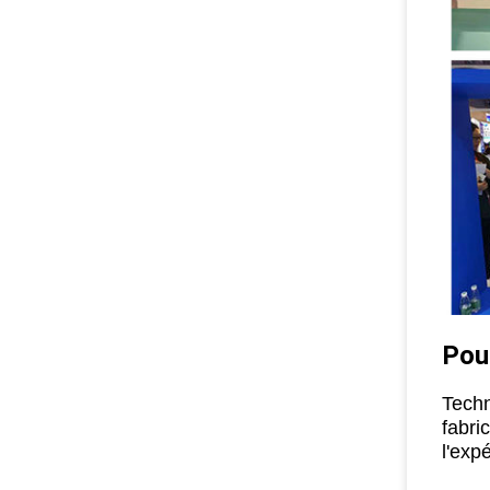
Pou
Techn
fabri
l'exp