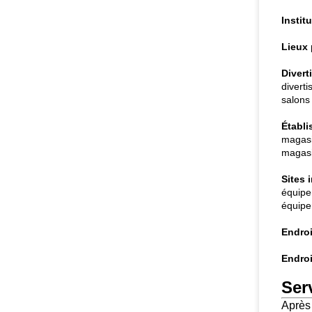
Instit
Lieux 
Divert
divert
salons 
Établ
magasi
magasin
Sites 
équipe
équipe
Endroi
Endroi
Ser
Après 