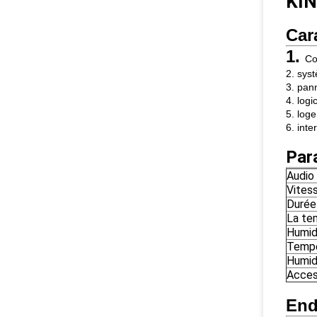
KI
Car
1.
Co
2. sys
3. pann
4. log
5. loge
6. int
Par
Audio
Vites
Durée
La te
Humid
Tempé
Humid
Acces
End