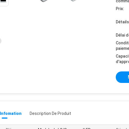
comma
Prix:
Détail
Délai d
Condit
paieme
Capaci
d'appr
 Infomation
Description De Produit