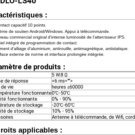
NDLO-LS40
actéristiques
:
ntact capacitif 10 points.
tème de soutien Android/Windows. Appui à télécommande.
eau commercial original d'intense luminosité de l'atterrisseur IPS.
iciel intégré de programmation de contact.
ment d'alliage d'aluminium, antirouille, antimagnétique, antistatique.
erface externe de norme et interface prolongée intégrée.
amètre de produits
:
5 W.8 Ω.
se de réponse
<6 ms="">
 de vie
heures ≥60000
mpérature fonctionnante
0℃-50℃
ité fonctionnante
0% - 90%
rature de stockage
-20℃-60℃
ité de stockage
10% - 95%
soires
Antenne à télécommande, de Wifi, cord
roits applicables :