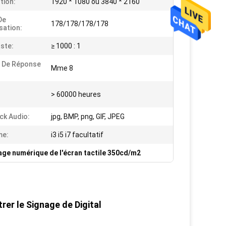
tion:
1920 * 1080 ou 3840 * 2160
De
178/178/178/178
sation:
ste:
≥ 1000 : 1
 De Réponse
Mme 8
> 60000 heures
ck Audio:
jpg, BMP, png, GIF, JPEG
me:
i3 i5 i7 facultatif
age numérique de l'écran tactile 350cd/m2
rer le Signage de Digital