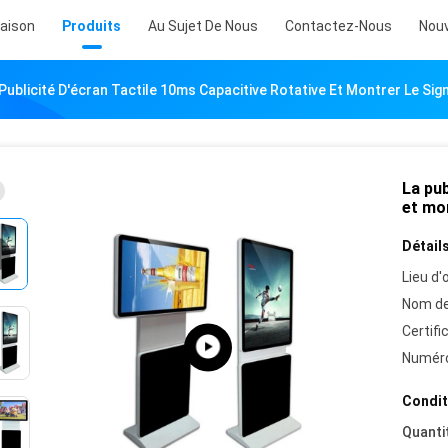
aison
Produits
Au Sujet De Nous
Contactez-Nous
Nouv
Publicité D'écran Tactile 10ms Capacitive Rotative Et Montrer Le Sign
La pub
et mon
Détails
Lieu d'o
Nom de
Certifi
Numéro
Condit
Quanti