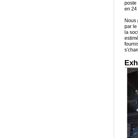
poste
en 24 
Nous p
par le
la soc
estimé
fourni
s'char
Exh