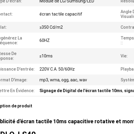
pe D'écran:
Module de LG/Sumsung/LED
Résolu
Angle 
ntact:
écran tactile capacitif
Visuali
lat:
≥350 Cd/m2
Contra
générez La
Temps
60HZ
équence:
::
tesse De
≤10ms
Vie:
éponse:
issance D'entrée:
220V C.A. 50/60Hz
Playba
rmat D'image:
mp3, wma, ogg, aac, wav
Systè
ttre En Évidence:
Signage de Digital de l'écran tactile 10ms
,
sign
ption de produit
blicité d'écran tactile 10ms capacitive rotative et mont