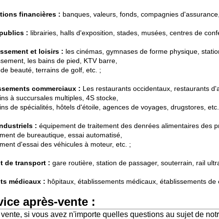
utions financières :
banques, valeurs, fonds, compagnies d'assurance, 
publics :
librairies, halls d'exposition, stades, musées, centres de conf
issement et loisirs :
les cinémas, gymnases de forme physique, statio
issement, les bains de pied, KTV barre,
de beauté, terrains de golf, etc. ;
issements commerciaux :
Les restaurants occidentaux, restaurants d'
ns à succursales multiples, 4S stocke,
s de spécialités, hôtels d'étoile, agences de voyages, drugstores, etc.
industriels :
équipement de traitement des denrées alimentaires des pr
ment de bureautique, essai automatisé,
ment d'essai des véhicules à moteur, etc. ;
t de transport :
gare routière, station de passager, souterrain, rail ultr
ts médicaux :
hôpitaux, établissements médicaux, établissements de 
vice après-vente :
vente, si vous avez n'importe quelles questions au sujet de not