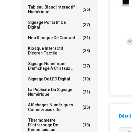
Tableau Blanc Interactif
(36)
Numérique
Signage Portatif De
(37)
Digital
Non Kiosque De Contact
(31)
Kiosque Interactif
(33)
D'écran Tactile
Signage Numérique
(27)
D'affichage À Cristaux ...
Signage De LED Digital
(19)
La Publicité Du Signage
(21)
Numérique
Affichages Numériques
(26)
Commerciaux De ...
Détail
Thermomètre
D'infrarouge De
(18)
Reconnaissan...