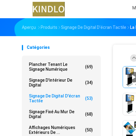
M
Aperçu
Produits
Signage De Digital D'écran Tactile
La 
Catégories
Plancher Tenant Le
(69)
Signage Numérique
Signage D'intérieur De
(34)
Digital
Signage De Digital D'écran
(53)
Tactile
Signage Fixé Au Mur De
(68)
Digital
Affichages Numériques
(50)
Extérieurs De ...