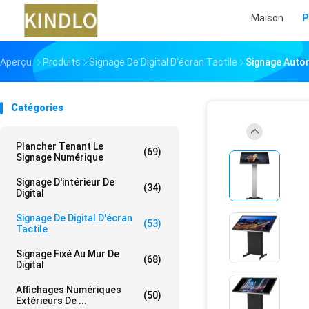
Maison
P
Aperçu
Produits
Signage De Digital D'écran Tactile
Signage Auton
Catégories
Plancher Tenant Le
(69)
Signage Numérique
Signage D'intérieur De
(34)
Digital
Signage De Digital D'écran
(53)
Tactile
Signage Fixé Au Mur De
(68)
Digital
Affichages Numériques
(50)
Extérieurs De ...