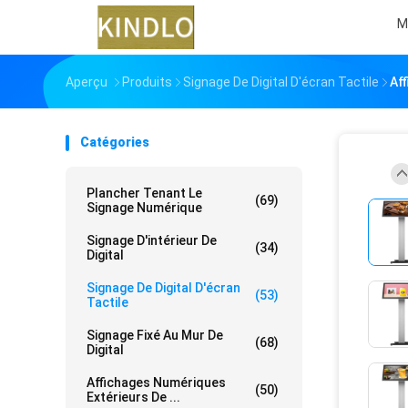
M
Aperçu
Produits
Signage De Digital D'écran Tactile
Aff
Catégories
Plancher Tenant Le
(69)
Signage Numérique
Signage D'intérieur De
(34)
Digital
Signage De Digital D'écran
(53)
Tactile
Signage Fixé Au Mur De
(68)
Digital
Affichages Numériques
(50)
Extérieurs De ...