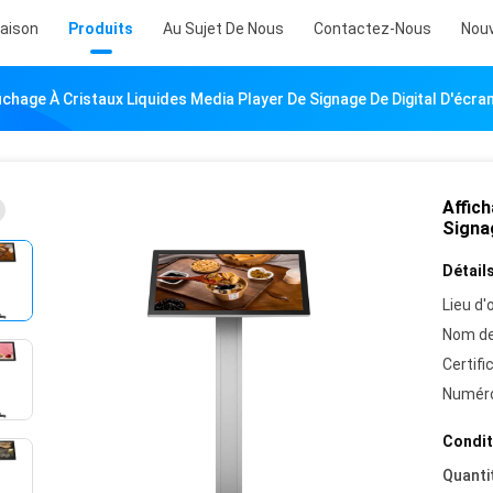
aison
Produits
Au Sujet De Nous
Contactez-Nous
Nouv
ichage À Cristaux Liquides Media Player De Signage De Digital D'écran
Affich
Signag
Détails
Lieu d'o
Nom de
Certifi
Numéro
Condit
Quanti