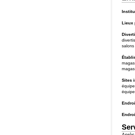
Instit
Lieux 
Divert
divert
salons 
Établ
magasi
magasin
Sites 
équipe
équipe
Endroi
Endroi
Ser
Après 