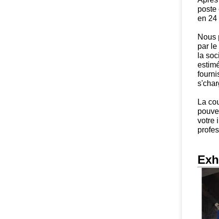
poste
en 24 
Nous p
par le
la soc
estimé
fourni
s'char
La cou
pouve
votre 
profes
Exh