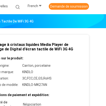
French
elles
Demande de soumission
 Tactile De WiFi 3G 4G
age à cristaux liquides Media Player de
e de Digital d'écran tactile de WiFi 3G 4G
 sur le produit:
rigine:
Canton, porcelaine
 marque:
KINDLO
cation:
3C,FCC,CE,GS,RoHS
 de modèle:
KINDLO-MK27AN
ions de paiement et expédition:
té de
Négociation