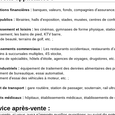
utions financières :
banques, valeurs, fonds, compagnies d'assurance, 
publics :
librairies, halls d'exposition, stades, musées, centres de conf
issement et loisirs :
les cinémas, gymnases de forme physique, statio
issement, les bains de pied, KTV barre,
de beauté, terrains de golf, etc. ;
issements commerciaux :
Les restaurants occidentaux, restaurants d'
ns à succursales multiples, 4S stocke,
s de spécialités, hôtels d'étoile, agences de voyages, drugstores, etc.
industriels :
équipement de traitement des denrées alimentaires des pr
ment de bureautique, essai automatisé,
ment d'essai des véhicules à moteur, etc. ;
t de transport :
gare routière, station de passager, souterrain, rail ultr
ts médicaux :
hôpitaux, établissements médicaux, établissements de 
vice après-vente :
vente, si vous avez n'importe quelles questions au sujet de not