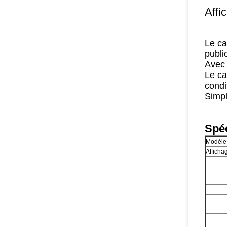
Affi
Le ca
publi
Avec 
Le ca
condi
Simpl
Spéc
Modèle
Afficha