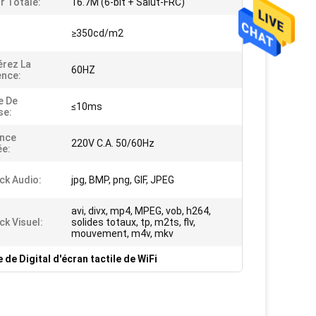
r Totale:
16.7M (6-bit + Salut-FRC)
≥350cd/m2
rez La
60HZ
nce:
e De
≤10ms
se:
ance
220V C.A. 50/60Hz
ée:
ck Audio:
jpg, BMP, png, GIF, JPEG
avi, divx, mp4, MPEG, vob, h264,
ck Visuel:
solides totaux, tp, m2ts, flv,
mouvement, m4v, mkv
 de Digital d'écran tactile de WiFi