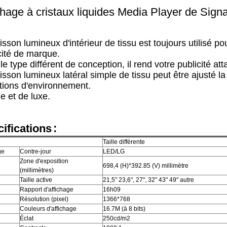
chage à cristaux liquides Media Player de Signag
isson lumineux d'intérieur de tissu est toujours utilisé p
cité de marque.
le type différent de conception, il rend votre publicité att
isson lumineux latéral simple de tissu peut être ajusté l
tions d'environnement.
e et de luxe.
:
ifications
Taille différente
ge
Contre-jour
LED/LG
Zone d'exposition
698,4 (H)*392.85 (V) millimètre
(millimètres)
Taille active
21,5" 23,6", 27", 32" 43" 49" autre
Rapport d'affichage
16h09
Résolution (pixel)
1366*768
Couleurs d'affichage
16.7M (à 8 bits)
Éclat
250cd/m2