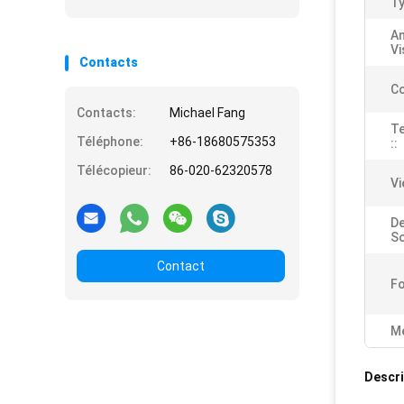
Ty
An
Vi
Contacts
Co
Contacts:
Michael Fang
T
Téléphone:
+86-18680575353
::
Télécopieur:
86-020-62320578
Vi
De
So
Contact
Fo
Me
Descri