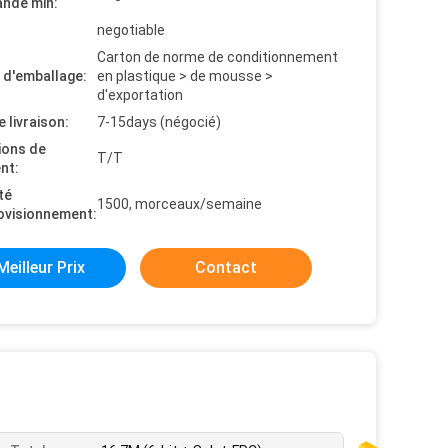
nde min:
negotiable
Carton de norme de conditionnement
s d'emballage:
en plastique > de mousse >
d'exportation
e livraison:
7-15days (négocié)
ions de
T/T
nt:
té
1500, morceaux/semaine
ovisionnement:
Meilleur Prix
Contact