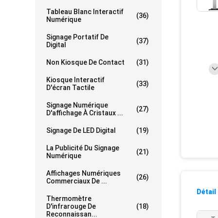
Tableau Blanc Interactif
(36)
Numérique
Signage Portatif De
(37)
Digital
Non Kiosque De Contact
(31)
Kiosque Interactif
(33)
D'écran Tactile
Signage Numérique
(27)
D'affichage À Cristaux ...
Signage De LED Digital
(19)
La Publicité Du Signage
(21)
Numérique
Affichages Numériques
(26)
Commerciaux De ...
Détail
Thermomètre
D'infrarouge De
(18)
Reconnaissan...