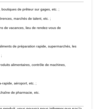
boutiques de prêteur sur gages, etc. ;
érences, marchés de talent, etc. ;
ns de vacances, lieu de rendez-vous de
aliments de préparation rapide, supermarchés, les
 ;
oduits alimentaires, contrôle de machines,
a-rapide, aéroport, etc. ;
chaîne de pharmacie, etc.
re produit, vous pouvez nous informer que par la