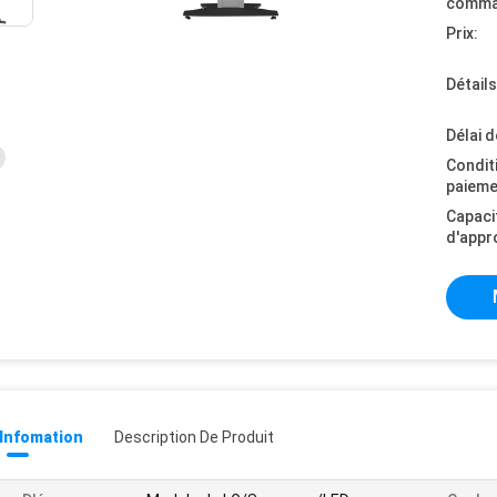
comma
Prix:
Détail
Délai d
Condit
paieme
Capaci
d'appr
 Infomation
Description De Produit