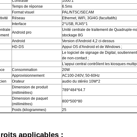
Contraste
1000:1
Temps de réponse
6.5ms
Format visuel
PAL/NTSC/SECAM
ivité
Réseau
Ethernet, WiFi, 3G/4G (facultatifs)
Interface
2*USB, RJ45*1
entrale
Unité centrale de traitement de Quadruple-n
Android pro
tement
stockage 8G
Android
Version d'Android 4,2 ci-dessus
l
HD-DS
Appui OS d'Android et de Windows ;
Le logiciel de signage de Digital, soutiennen
de non-contact ;
L'appui central contrôlent les kiosques multi
nce
Consommation
20W
Approvisionnement
AC100-240V, 50-60Hz
cien
Orateur
audio du stéréo 10W*2
Dimension de produit
789*484*64.7
(millimètres)
Dimension de paquet
800*500*80
(millimètres)
Poids (kilogrammes)
25
roits applicables :