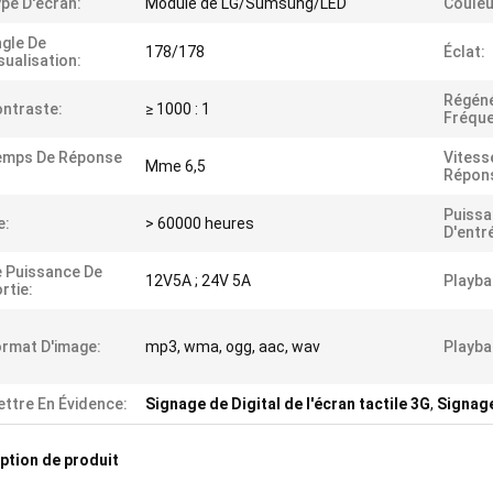
pe D'écran:
Module de LG/Sumsung/LED
Couleu
gle De
178/178
Éclat:
sualisation:
Régéné
ntraste:
≥ 1000 : 1
Fréque
emps De Réponse
Vitess
Mme 6,5
Répon
Puiss
e:
> 60000 heures
D'entr
 Puissance De
12V5A ; 24V 5A
Playba
rtie:
rmat D'image:
mp3, wma, ogg, aac, wav
Playba
ttre En Évidence:
Signage de Digital de l'écran tactile 3G
,
Signage
ption de produit