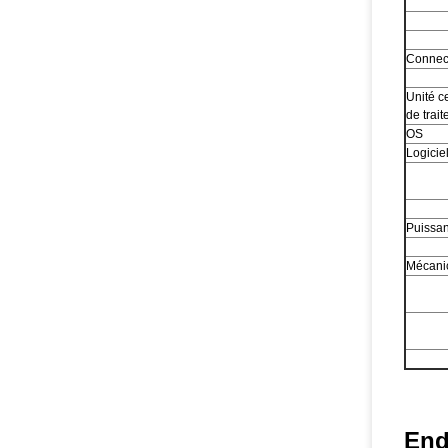
Connect
Unité c
de trai
OS
Logicie
Puissa
Mécani
End