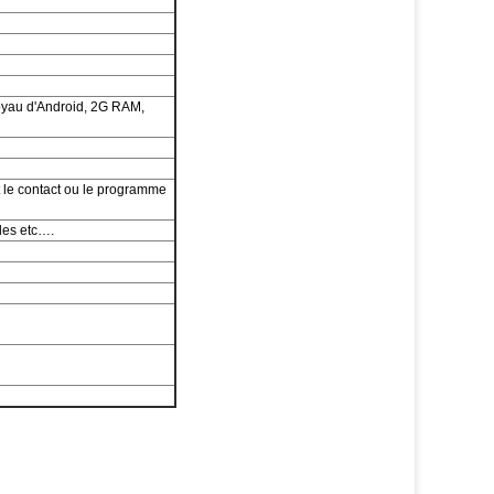
oyau d'Android, 2G RAM,
t le contact ou le programme
ples etc….