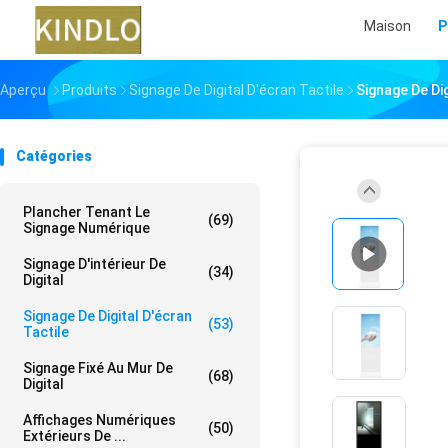
Maison
P
Aperçu
Produits
Signage De Digital D'écran Tactile
Signage De Di
Catégories
Plancher Tenant Le
(69)
Signage Numérique
Signage D'intérieur De
(34)
Digital
Signage De Digital D'écran
(53)
Tactile
Signage Fixé Au Mur De
(68)
Digital
Affichages Numériques
(50)
Extérieurs De ...