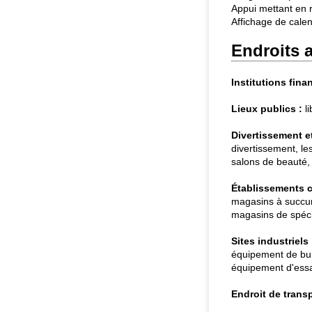
Appui mettant en 
Affichage de calen
Endroits a
Institutions fina
Lieux publics :
li
Divertissement et 
divertissement, le
salons de beauté, t
Établissements 
magasins à succur
magasins de spécia
Sites industriels 
équipement de bur
équipement d'essai
Endroit de transp