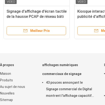
 de Signage
Signage d'affichage d'écran tactile
le du
de la hausse PCAP de réseau bâti
50cd/m2
de mur de 32 pouces
ix
Meilleur Prix
À propos
affichages numériques
Maison
commerciaux de signage
Produits
43 pouces annonçant le
Au sujet de nous
Signage commercial de Digital
Nouvelles
montrent l'affichage capacitif
Sitemap
horizontal de contact