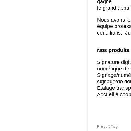
gagné
le grand appui
Nous avons le 
équipe profess
conditions.
Jus
Nos produits 
Signature digi
numérique de 
Signage/numéri
signage/de do
Étalage transp
Accueil à coo
Produit Tag: