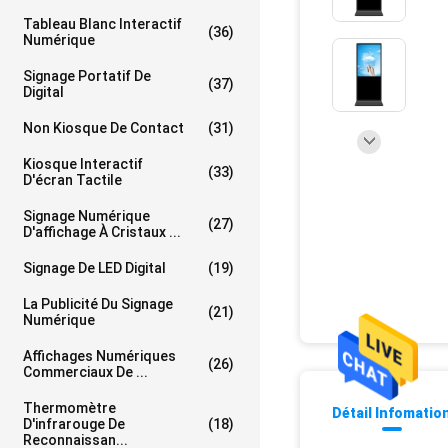
Tableau Blanc Interactif
(36)
Numérique
Signage Portatif De
(37)
Digital
Non Kiosque De Contact
(31)
Kiosque Interactif
(33)
D'écran Tactile
Signage Numérique
(27)
D'affichage À Cristaux ...
Signage De LED Digital
(19)
La Publicité Du Signage
(21)
Numérique
Affichages Numériques
(26)
Commerciaux De ...
Thermomètre
Détail Infomatio
D'infrarouge De
(18)
Reconnaissan...