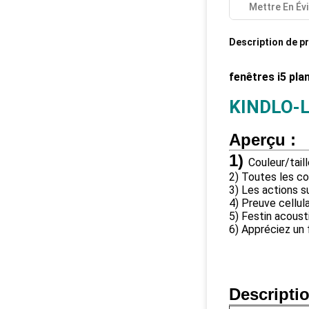
Mettre En Év
Description de p
fenêtres i5 pl
KINDLO-L
Aperçu :
1)
Couleur/tail
2) Toutes les co
3) Les actions su
4) Preuve cellula
5) Festin acoust
6) Appréciez un 
Descripti