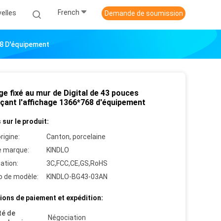
French
elles
Demande de soumission
68 D'équipement
e fixé au mur de Digital de 43 pouces
çant l'affichage 1366*768 d'équipement
 sur le produit:
rigine:
Canton, porcelaine
 marque:
KINDLO
cation:
3C,FCC,CE,GS,RoHS
 de modèle:
KINDLO-BG43-03AN
ions de paiement et expédition:
té de
Négociation