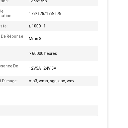
tion:
1366*768
De
178/178/178/178
sation:
ste:
≥ 1000 : 1
 De Réponse
Mme 8
> 60000 heures
ssance De
12V5A ; 24V 5A
 D'image:
mp3, wma, ogg, aac, wav