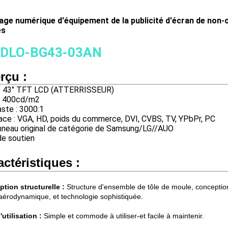
hage numérique d'équipement de la publicité d'écran de non-
es
NDLO-BG43-03AN
rçu :
e : 43" TFT LCD (ATTERRISSEUR)
 : 400cd/m2
ste : 3000:1
ace : VGA, HD, poids du commerce, DVI, CVBS, TV, YPbPr, PC
nneau original de catégorie de Samsung/LG//AUO
e soutien
actéristiques :
tion structurelle :
Structure d'ensemble de tôle de moule, concepti
aérodynamique, et technologie sophistiquée.
'utilisation :
Simple et commode à utiliser-et facile à maintenir.