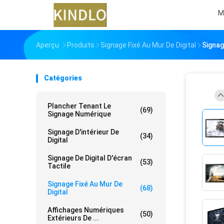
M
Aperçu
Produits
Signage Fixé Au Mur De Digital
Signag
Catégories
Plancher Tenant Le
(69)
Signage Numérique
Signage D'intérieur De
(34)
Digital
Signage De Digital D'écran
(53)
Tactile
Signage Fixé Au Mur De
(68)
Digital
Affichages Numériques
(50)
Extérieurs De ...