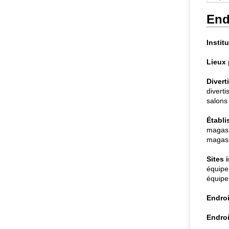
End
Instit
Lieux 
Divert
divert
salons 
Établ
magasi
magasin
Sites 
équipe
équipe
Endroi
Endroi