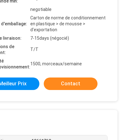
nde min:
negotiable
Carton de norme de conditionnement
s d'emballage:
en plastique > de mousse >
d'exportation
e livraison:
7-15days (négocié)
ions de
T/T
nt:
té
1500, morceaux/semaine
ovisionnement:
Meilleur Prix
Contact