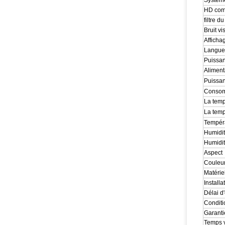
Système
HD comp
filtre 
Bruit vi
Afficha
Langue
Puissa
Aliment
Puissa
Consomm
La temp
La temp
Tempéra
Humidit
Humidit
Aspect
Couleur
Matérie
Installa
Délai d
Conditi
Garanti
Temps v