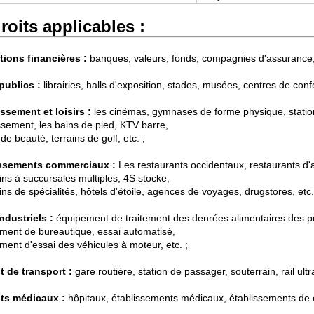
roits applicables :
utions financières :
banques, valeurs, fonds, compagnies d'assurance, 
publics :
librairies, halls d'exposition, stades, musées, centres de conf
issement et loisirs :
les cinémas, gymnases de forme physique, statio
issement, les bains de pied, KTV barre,
de beauté, terrains de golf, etc. ;
issements commerciaux :
Les restaurants occidentaux, restaurants d'
ns à succursales multiples, 4S stocke,
s de spécialités, hôtels d'étoile, agences de voyages, drugstores, etc.
industriels :
équipement de traitement des denrées alimentaires des pr
ment de bureautique, essai automatisé,
ment d'essai des véhicules à moteur, etc. ;
t de transport :
gare routière, station de passager, souterrain, rail ultr
ts médicaux :
hôpitaux, établissements médicaux, établissements de 