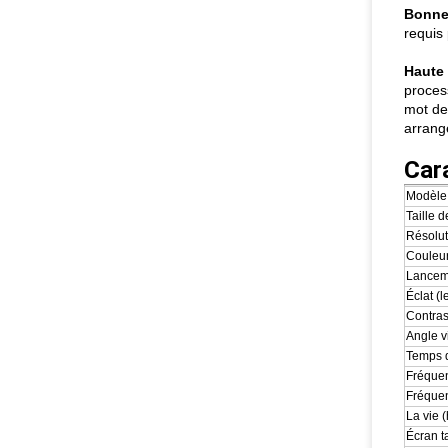
Bonne 
requis 
Haute 
process
mot de
arrange
Car
Modèle
Taille 
Résolu
Couleur
Lanceme
Éclat (l
Contras
Angle v
Temps 
Fréquen
Fréquen
La vie 
Écran ta