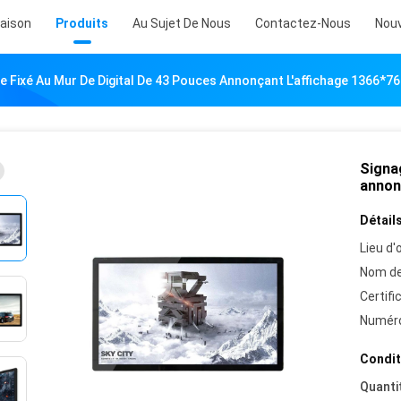
aison
Produits
Au Sujet De Nous
Contactez-Nous
Nouv
e Fixé Au Mur De Digital De 43 Pouces Annonçant L'affichage 1366*7
Signag
annon
Détails
Lieu d'o
Nom de
Certifi
Numéro
Condit
Quanti