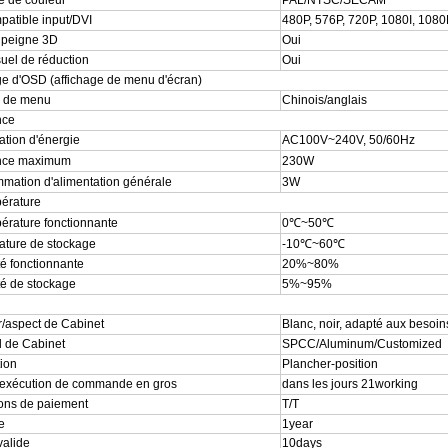
 de couleur
PAL/NTSC/SECAM
atible input/DVI
480P, 576P, 720P, 1080I, 108
du peigne 3D
Oui
suel de réduction
Oui
ge d'OSD (affichage de menu d'écran)
 de menu
Chinois/anglais
nce
ation d'énergie
AC100V~240V, 50/60Hz
nce maximum
230W
ation d'alimentation générale
3W
érature
érature fonctionnante
0
℃~50℃
ture de stockage
-10
℃~60℃
é fonctionnante
20%~80%
é de stockage
5%~95%
/aspect de Cabinet
Blanc, noir, adapté aux besoins
l de Cabinet
SPCC/Aluminum/Customized
tion
Plancher-position
'exécution de commande en gros
dans les jours 21working
ons de paiement
T/T
e
1year
alide
10days