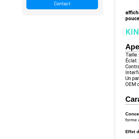
Contact
affic
pouc
KI
Ape
Taill
Éclat
Contra
Interf
Un pa
OEM d
Car
Concep
forme 
Effet d