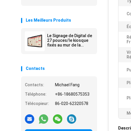
Ty
Co
Les Meilleurs Produits
Éc
Le Signage de Digital de
Ré
27 pouces/le kiosque
Fr
fixés au mur de la
publicité tient la
Vi
publicité de mail
R
Contacts
Pu
Pl
Contacts:
Michael Fang
Téléphone:
+86-18680575353
Pl
Télécopieur:
86-020-62320578
Me
Descri