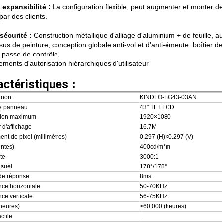
expansibilité :
La configuration flexible, peut augmenter et monter d
par des clients.
sécurité :
Construction métallique d'alliage d'aluminium + de feuille, au
us de peinture, conception globale anti-vol et d'anti-émeute. boîtier d
 passe de contrôle,
ments d'autorisation hiérarchiques d'utilisateur
actéristiques
:
 non.
KINDLO-BG43-03AN
de panneau
43" TFT LCD
tion maximum
1920×1080
 d'affichage
16.7M
nt de pixel (millimètres)
0,297 (H)×0.297 (V)
entes)
400cd/m*m
te
3000:1
isuel
178°/178°
de réponse
8ms
ce horizontale
50-70KHZ
ce verticale
56-75KHZ
(heures)
>60 000 (heures)
ctile