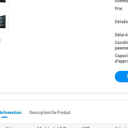
comma
Prix:
Détail
Délai d
Condit
paieme
Capaci
d'appr
 Infomation
Description De Produit