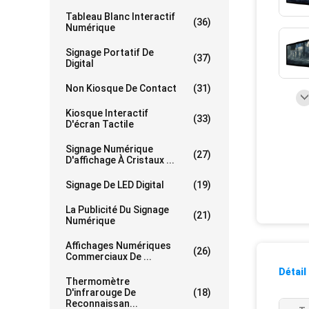
Tableau Blanc Interactif
(36)
Numérique
Signage Portatif De
(37)
Digital
Non Kiosque De Contact
(31)
Kiosque Interactif
(33)
D'écran Tactile
Signage Numérique
(27)
D'affichage À Cristaux ...
Signage De LED Digital
(19)
La Publicité Du Signage
(21)
Numérique
Affichages Numériques
(26)
Commerciaux De ...
Détail
Thermomètre
D'infrarouge De
(18)
Reconnaissan...