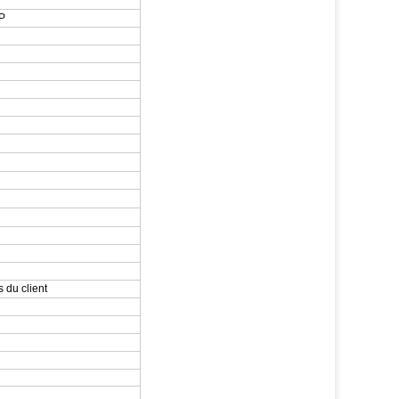
0P
 du client