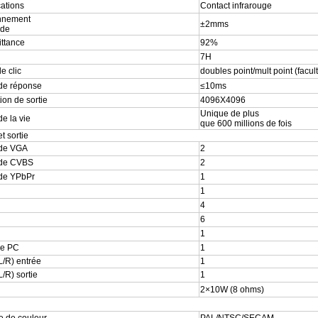
cations
Contact infrarouge
onnement
±2mms
ude
ttance
92%
7H
e clic
doubles point/mult point (faculta
de réponse
≤
10ms
ion de sortie
4096X4096
Unique de plus
e la vie
que 600 millions de fois
t sortie
 de VGA
2
 de CVBS
2
 de YPbPr
1
1
4
6
1
de PC
1
L/R) entrée
1
L/R) sortie
1
2×10W
(8 ohms)