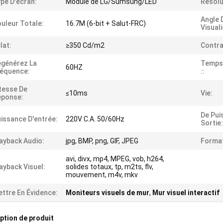
pe D'écran:
Module de LG/Sumsung/LED
Résolu
Angle 
uleur Totale:
16.7M (6-bit + Salut-FRC)
Visuali
lat:
≥350 Cd/m2
Contra
générez La
Temps
60HZ
équence:
::
tesse De
≤10ms
Vie:
éponse:
De Pui
issance D'entrée:
220V C.A. 50/60Hz
Sortie:
ayback Audio:
jpg, BMP, png, GIF, JPEG
Format
avi, divx, mp4, MPEG, vob, h264,
ayback Visuel:
solides totaux, tp, m2ts, flv,
mouvement, m4v, mkv
ttre En Évidence:
Moniteurs visuels de mur
,
Mur visuel interactif
ption de produit