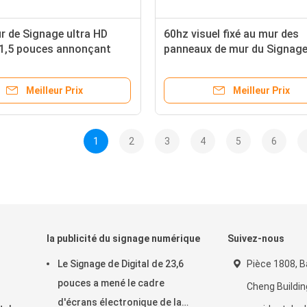
r de Signage ultra HD
60hz visuel fixé au mur des
21,5 pouces annonçant
panneaux de mur du Signage
ran tactile pour le cinéma
Digital de 32 pouces/afficha
cristaux liquides 1366 * 768
Meilleur Prix
Meilleur Prix
1
2
3
4
5
6
la publicité du signage numérique
Suivez-nous
Le Signage de Digital de 23,6
Pièce 1808, B
pouces a mené le cadre
Cheng Buildin
d'écrans électronique de la