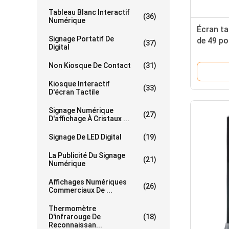
Tableau Blanc Interactif
(36)
Numérique
Écran ta
Signage Portatif De
de 49 po
(37)
Digital
visuel m
Non Kiosque De Contact
(31)
Kiosque Interactif
(33)
D'écran Tactile
Signage Numérique
(27)
D'affichage À Cristaux ...
Signage De LED Digital
(19)
La Publicité Du Signage
(21)
Numérique
Affichages Numériques
(26)
Commerciaux De ...
Thermomètre
D'infrarouge De
(18)
Reconnaissan...