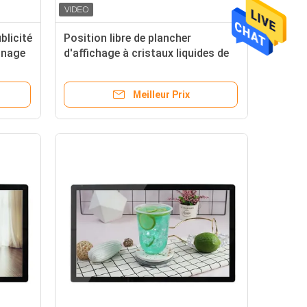
blicité
Position libre de plancher
gnage
d'affichage à cristaux liquides de
55 pouces de Digital de Signage de
kiosque interactif d'intérieur
Meilleur Prix
d'affichage