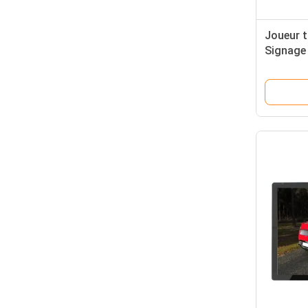
Joueur t
Signage 
pouces/d
système