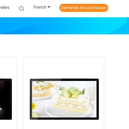
French
elles
Demande de soumission