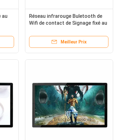
é au
Réseau infrarouge Buletooth de
Wifi de contact de Signage fixé au
mur de Digital de 32 pouces pour
la station
Meilleur Prix