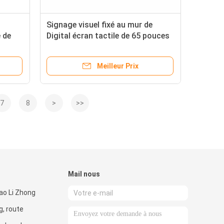
Signage visuel fixé au mur de
 de
Digital écran tactile de 65 pouces
ge à
non pour le magasin de boisson
Meilleur Prix
7
8
>
>>
Mail nous
ao Li Zhong
g, route