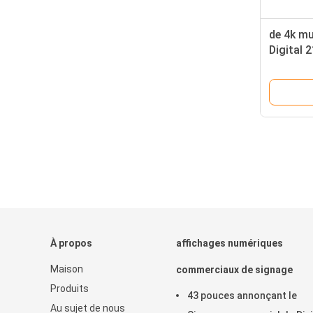
de 4k mu
Digital 
non l'éc
À propos
affichages numériques
Maison
commerciaux de signage
Produits
43 pouces annonçant le
Au sujet de nous