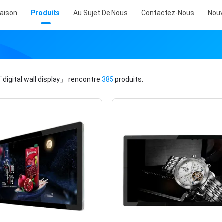
aison
Produits
Au Sujet De Nous
Contactez-Nous
Nouv
digital wall display」
rencontre
385
produits.