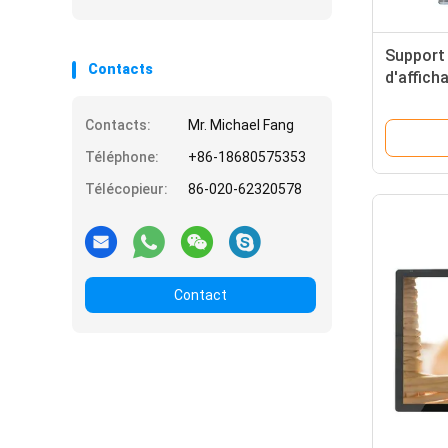
Support 
Contacts
d'affich
de totem
Contacts:
Mr. Michael Fang
Téléphone:
+86-18680575353
Télécopieur:
86-020-62320578
Contact