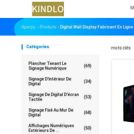
M
Aperçu
Produits
Digital Wall Display Fabricant En Ligne
Catégories
mots clés
「
Plancher Tenant Le
(69)
Signage Numérique
Signage D'intérieur De
(34)
Digital
Signage De Digital D'écran
(53)
Tactile
Signage Fixé Au Mur De
(68)
Digital
Affichages Numériques
(50)
Extérieurs De ...