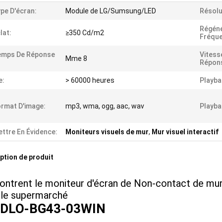
pe D'écran:
Module de LG/Sumsung/LED
Résolu
Régéné
lat:
≥350 Cd/m2
Fréque
emps De Réponse
Vitess
Mme 8
Répon
e:
> 60000 heures
Playba
rmat D'image:
mp3, wma, ogg, aac, wav
Playba
ttre En Évidence:
Moniteurs visuels de mur
,
Mur visuel interactif
ption de produit
ontrent le moniteur d'écran de Non-contact de mur
 le supermarché
NDLO-BG43-03WIN