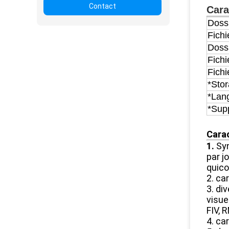
Contact
Cara
Dossi
Fich
Doss
Fich
Fichi
*Stor
*Lang
*Supp
Cara
1.
Syn
par j
quico
2. ca
3. di
visue
FIV,
4. ca