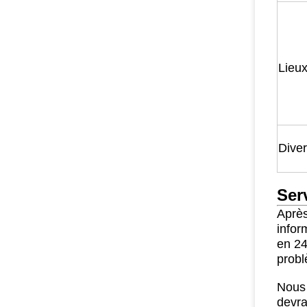
Lieux
Dive
Ser
Après
infor
en 24
prob
Nous 
devra