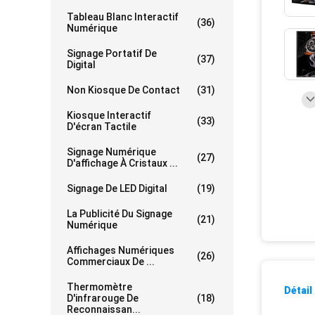
Tableau Blanc Interactif
(36)
Numérique
Signage Portatif De
(37)
Digital
Non Kiosque De Contact
(31)
Kiosque Interactif
(33)
D'écran Tactile
Signage Numérique
(27)
D'affichage À Cristaux ...
Signage De LED Digital
(19)
La Publicité Du Signage
(21)
Numérique
Affichages Numériques
(26)
Commerciaux De ...
Thermomètre
Détail
D'infrarouge De
(18)
Reconnaissan...