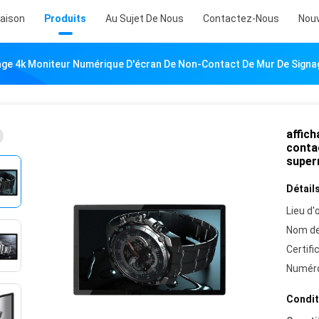
aison
Produits
Au Sujet De Nous
Contactez-Nous
Nouv
age 4k Moniteur Numérique D'écran De Non-Contact De Mur De Sign
affic
conta
super
Détails
Lieu d'o
Nom de
Certifi
Numéro
Condit