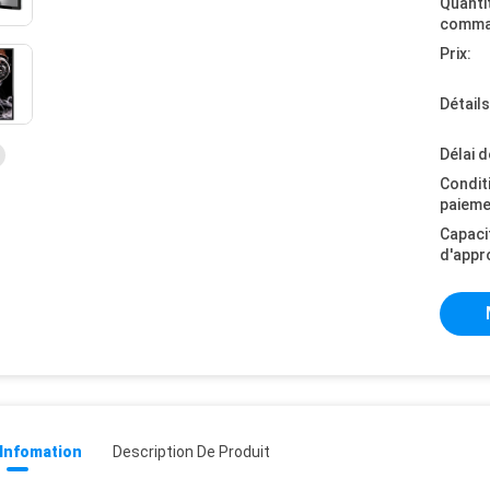
Quanti
comma
Prix:
Détail
Délai d
Condit
paieme
Capaci
d'appr
 Infomation
Description De Produit