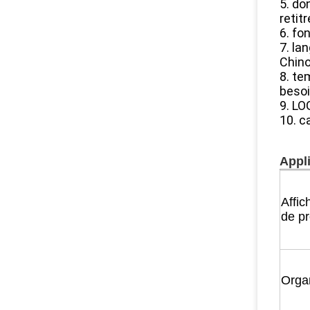
5. do
retit
6. fo
7. la
Chino
8. te
beso
9. LO
10. c
Appli
Affic
de pr
Orga