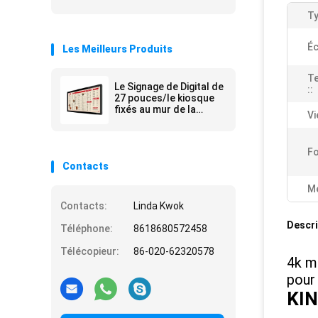
Ty
Éc
Les Meilleurs Produits
T
Le Signage de Digital de
::
27 pouces/le kiosque
fixés au mur de la
Vi
publicité tient la
publicité de mail
Fo
Contacts
Me
Contacts:
Linda Kwok
Descri
Téléphone:
8618680572458
Télécopieur:
86-020-62320578
4k m
pour
KI