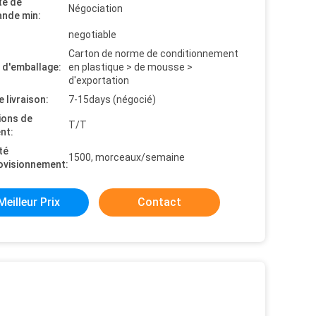
té de
Négociation
nde min:
negotiable
Carton de norme de conditionnement
s d'emballage:
en plastique > de mousse >
d'exportation
e livraison:
7-15days (négocié)
ions de
T/T
nt:
té
1500, morceaux/semaine
ovisionnement:
Meilleur Prix
Contact