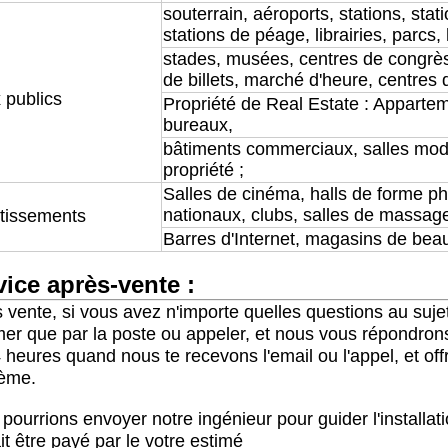
souterrain, aéroports, stations, stat
stations de péage, librairies, parcs, 
stades, musées, centres de congrè
de billets, marché d'heure, centres d
 publics
Propriété de Real Estate : Apparteme
bureaux,
bâtiments commerciaux, salles modè
propriété ;
Salles de cinéma, halls de forme ph
nationaux, clubs, salles de massage
rtissements
Barres d'Internet, magasins de beaut
vice après-vente :
 vente, si vous avez n'importe quelles questions au suje
mer que par la poste ou appeler, et nous vous répondron
 heures quand nous te recevons l'email ou l'appel, et of
lème.
pourrions envoyer notre ingénieur pour guider l'installat
it être payé par le votre estimé