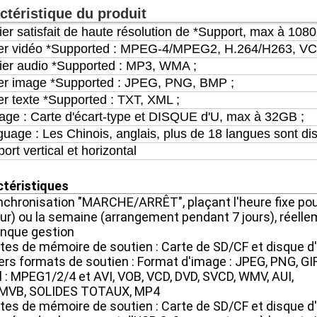
ctéristique du produit
er satisfait de haute résolution de *Support, max à 1080
ier vidéo *Supported : MPEG-4/MPEG2, H.264/H263, VC-
ier audio *Supported : MP3, WMA ;
ier image *Supported : JPEG, PNG, BMP ;
er texte *Supported : TXT, XML ;
age : Carte d'écart-type et DISQUE d'U, max à 32GB ;
uage : Les Chinois, anglais, plus de 18 langues sont dis
ort vertical et horizontal
ctéristiques
chronisation "MARCHE/ARRÊT", plaçant l'heure fixe pour
our) ou la semaine (arrangement pendant 7 jours), réel
nque gestion
rtes de mémoire de soutien : Carte de SD/CF et disque 
vers formats de soutien : Format d'image : JPEG, PNG, G
l : MPEG1/2/4 et AVI, VOB, VCD, DVD, SVCD, WMV, AUI,
 RMVB, SOLIDES TOTAUX, MP4
rtes de mémoire de soutien : Carte de SD/CF et disque 