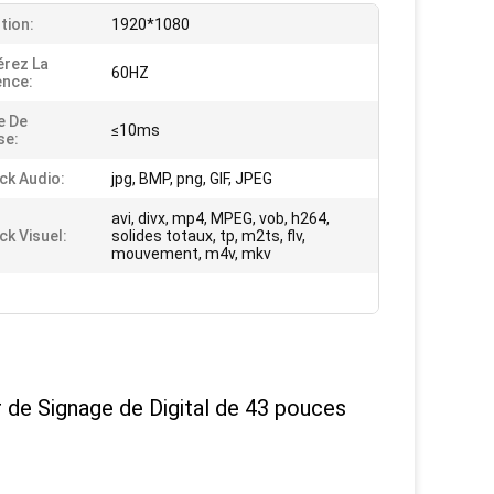
tion:
1920*1080
rez La
60HZ
nce:
e De
≤10ms
se:
ck Audio:
jpg, BMP, png, GIF, JPEG
avi, divx, mp4, MPEG, vob, h264,
ck Visuel:
solides totaux, tp, m2ts, flv,
mouvement, m4v, mkv
 de Signage de Digital de 43 pouces