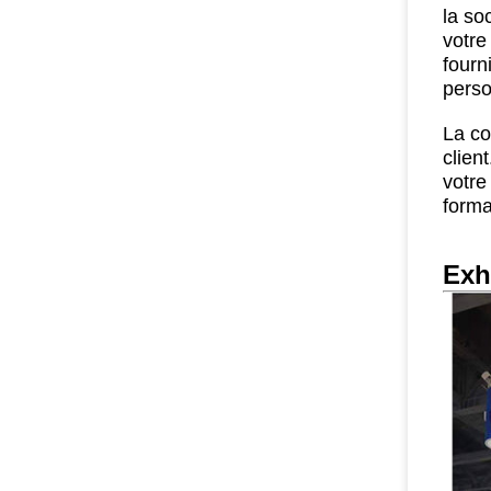
la so
votre
fourn
perso
La co
clien
votre
forma
Exh