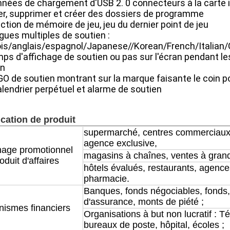
nnées de chargement d'USB 2. 0 connecteurs à la carte in
rer, supprimer et créer des dossiers de programme
nction de mémoire de jeu, jeu du dernier point de jeu
ngues multiples de soutien :
is/anglais/espagnol/Japanese//Korean/French/Italian
mps d'affichage de soutien ou pas sur l'écran pendant 
in
GO de soutien montrant sur la marque faisante le coin
alendrier perpétuel et alarme de soutien
cation de produit
supermarché, centres commerciaux 
agence exclusive,
hage promotionnel
magasins à chaînes, ventes à grande
oduit d'affaires
hôtels évalués, restaurants, agenc
pharmacie.
Banques, fonds négociables, fonds
d'assurance, monts de piété ;
nismes financiers
Organisations à but non lucratif : 
bureaux de poste, hôpital, écoles ;