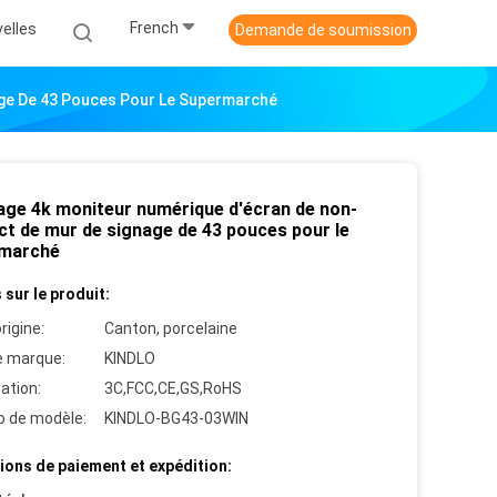
French
elles
Demande de soumission
age De 43 Pouces Pour Le Supermarché
hage 4k moniteur numérique d'écran de non-
ct de mur de signage de 43 pouces pour le
marché
 sur le produit:
rigine:
Canton, porcelaine
 marque:
KINDLO
cation:
3C,FCC,CE,GS,RoHS
 de modèle:
KINDLO-BG43-03WIN
ions de paiement et expédition: