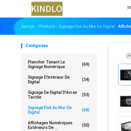
M
Aperçu
Produits
Signage Fixé Au Mur De Digital
Affich
Catégories
Plancher Tenant Le
(69)
Signage Numérique
Signage D'intérieur De
(34)
Digital
Signage De Digital D'écran
(53)
Tactile
Signage Fixé Au Mur De
(68)
Digital
Affichages Numériques
(50)
Extérieurs De ...