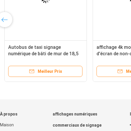
ur de la publicité de
signage numérique de bâti 
'Android d'écran tactile
de 32 pouces avec le joueur 
s de fixé au mur
publicité d'affichage à crist
liquides du réseau HD de co
Meilleur Prix
Meilleur Prix
pour l'aéroport
À propos
affichages numériques
Maison
commerciaux de signage