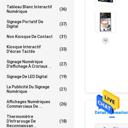
Tableau Blanc Interactif
(36)
Numérique
Signage Portatif De
(37)
Digital
Non Kiosque De Contact
(31)
Kiosque Interactif
(33)
D'écran Tactile
Signage Numérique
(27)
D'affichage À Cristaux ...
Signage De LED Digital
(19)
La Publicité Du Signage
(21)
Numérique
Affichages Numériques
(26)
Commerciaux De ...
Détail Infomatio
Thermomètre
D'infrarouge De
(18)
Reconnaissan...