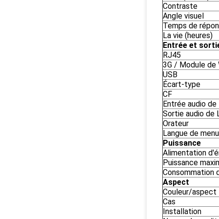
Contraste
Angle visuel
Temps de répo
La vie (heures)
Entrée et sorti
RJ45
3G / Module de
USB
Écart-type
CF
Entrée audio de
Sortie audio de 
Orateur
Langue de menu
Puissance
Alimentation d'é
Puissance max
Consommation d'
Aspect
Couleur/aspect
Cas
Installation