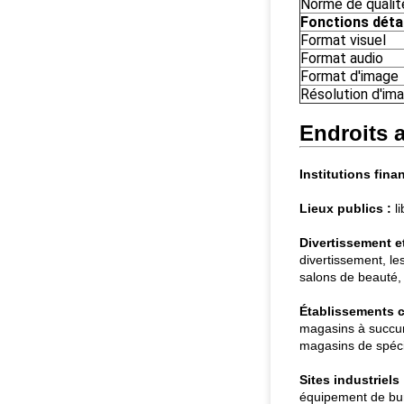
Norme de qualit
Fonctions détai
Format visuel
Format audio
Format d'image
Résolution d'im
Endroits a
Institutions fina
Lieux publics :
li
Divertissement et 
divertissement, le
salons de beauté, t
Établissements 
magasins à succur
magasins de spécia
Sites industriels 
équipement de bur