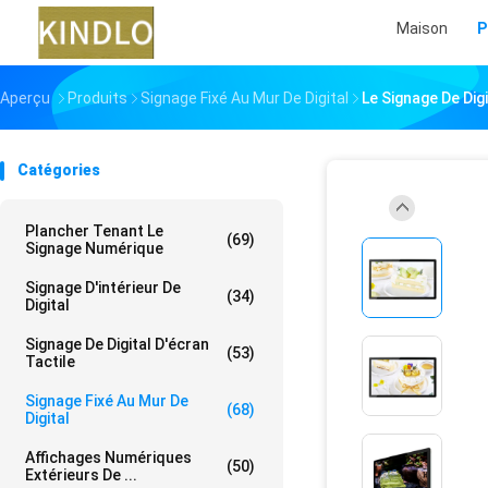
Maison
P
Aperçu
Produits
Signage Fixé Au Mur De Digital
Le Signage De Di
Catégories
Plancher Tenant Le
(69)
Signage Numérique
Signage D'intérieur De
(34)
Digital
Signage De Digital D'écran
(53)
Tactile
Signage Fixé Au Mur De
(68)
Digital
Affichages Numériques
(50)
Extérieurs De ...