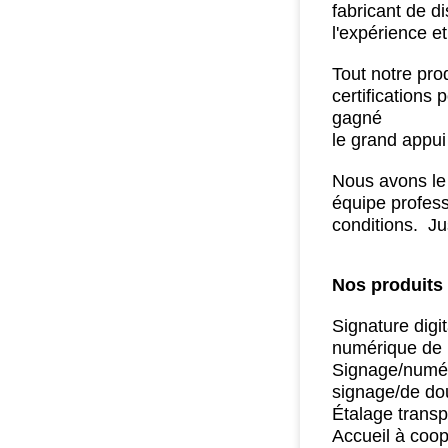
fabricant de d
l'expérience e
Tout notre prod
certifications
gagné
le grand appui
Nous avons le 
équipe profess
conditions.
Jus
Nos produits 
Signature digi
numérique de 
Signage/numéri
signage/de do
Étalage transp
Accueil à coo