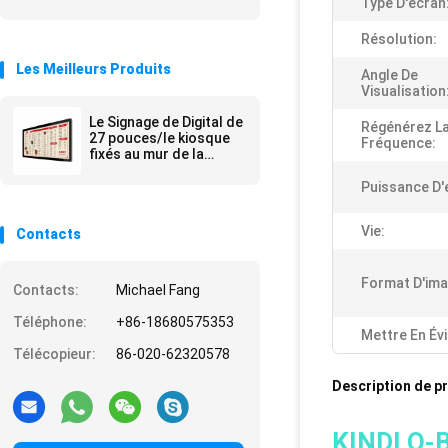
Type D'écran
Résolution:
Les Meilleurs Produits
Angle De
Visualisation
Le Signage de Digital de
Régénérez L
27 pouces/le kiosque
Fréquence:
fixés au mur de la
publicité tient la
publicité de mail
Puissance D'
Vie:
Contacts
Format D'ima
Contacts:
Michael Fang
Téléphone:
+86-18680575353
Mettre En Év
Télécopieur:
86-020-62320578
Description de p
KINDLO-