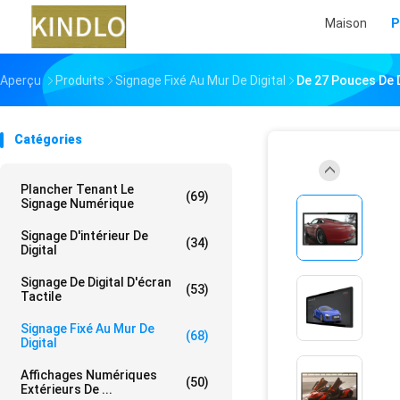
Maison
P
Aperçu
Produits
Signage Fixé Au Mur De Digital
De 27 Pouces De D
Catégories
Plancher Tenant Le
(69)
Signage Numérique
Signage D'intérieur De
(34)
Digital
Signage De Digital D'écran
(53)
Tactile
Signage Fixé Au Mur De
(68)
Digital
Affichages Numériques
(50)
Extérieurs De ...