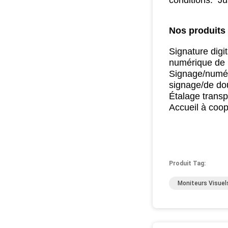
conditions.
Jus
Nos produits 
Signature digi
numérique de 
Signage/numéri
signage/de do
Étalage transp
Accueil à coo
Produit Tag:
Moniteurs Visuel