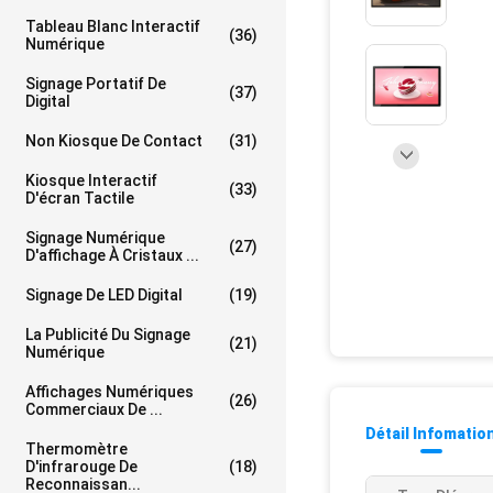
Tableau Blanc Interactif
(36)
Numérique
Signage Portatif De
(37)
Digital
Non Kiosque De Contact
(31)
Kiosque Interactif
(33)
D'écran Tactile
Signage Numérique
(27)
D'affichage À Cristaux ...
Signage De LED Digital
(19)
La Publicité Du Signage
(21)
Numérique
Affichages Numériques
(26)
Commerciaux De ...
Détail Infomatio
Thermomètre
D'infrarouge De
(18)
Reconnaissan...