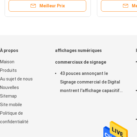
hone
d'affichage à cristaux 
Meilleur Prix
Meilleur P
réseau HD de contact
À propos
affichages numériques
Maison
commerciaux de signage
Produits
43 pouces annonçant le
Au sujet de nous
Signage commercial de Digital
Nouvelles
montrent l'affichage capacitif
Sitemap
horizontal de contact
Site mobile
d'affichage à cristaux liquides
Politique de
confidentialité