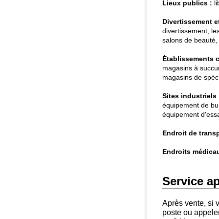
Lieux publics :
li
Divertissement et 
divertissement, le
salons de beauté, t
Établissements 
magasins à succur
magasins de spécia
Sites industriels 
équipement de bur
équipement d'essai
Endroit de transp
Endroits médicau
Service ap
Après vente, si 
poste ou appele