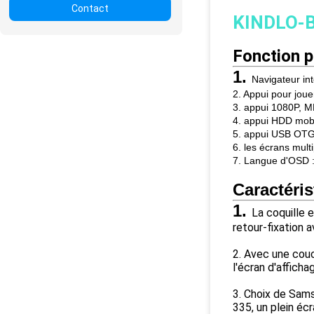
Contact
KINDLO-
Fonction p
1.
Navigateur int
2. Appui pour joue
3. appui 1080P, M
4. appui HDD mob
5. appui USB OT
6. les écrans mult
7. Langue d'OSD : 
Caractéris
1.
La coquille 
retour-fixation 
2. Avec une couc
l'écran d'affich
3. Choix de Sams
335, un plein éc