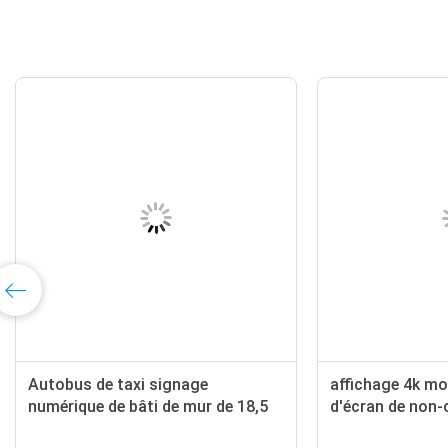
tactile capacitif fixé au mur
Autobus de taxi signa
ichage numérique de 43
numérique de bâti de m
s pour le magasin de
pouces avec le joueur 