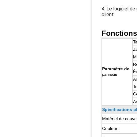
4. Le logiciel d
client.
Fonctions 
Ta
Z
M
R
Paramètre de
Éc
panneau
A
T
C
A
Spécifications p
Matériel de couver
Couleur :