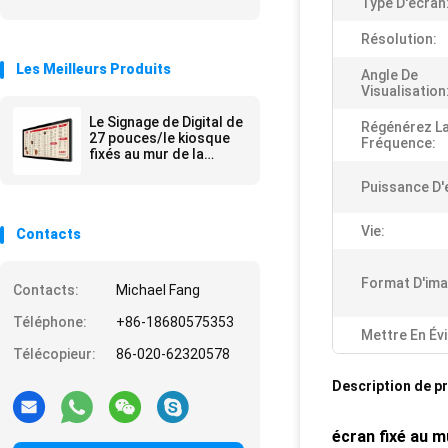
Type D'écran
Résolution:
Les Meilleurs Produits
Angle De
Visualisation
Le Signage de Digital de
Régénérez L
27 pouces/le kiosque
Fréquence:
fixés au mur de la
publicité tient la
publicité de mail
Puissance D'
Vie:
Contacts
Format D'ima
Contacts:
Michael Fang
Téléphone:
+86-18680575353
Mettre En Év
Télécopieur:
86-020-62320578
Description de p
écran fixé au 