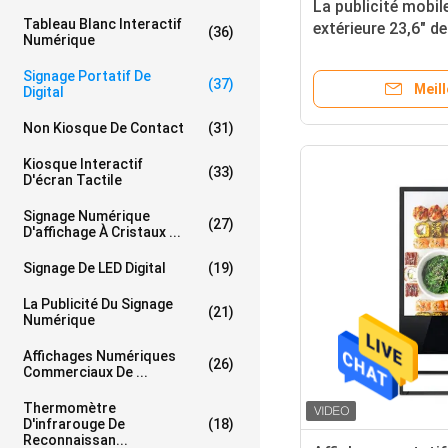
La publicité mobil
Tableau Blanc Interactif
extérieure 23,6" d
(36)
Numérique
d'affichage à crist
Digital à l'épreuv
Signage Portatif De
(37)
Meill
Digital
Non Kiosque De Contact
(31)
Kiosque Interactif
(33)
D'écran Tactile
Signage Numérique
(27)
D'affichage À Cristaux ...
Signage De LED Digital
(19)
La Publicité Du Signage
(21)
Numérique
Affichages Numériques
(26)
Commerciaux De ...
Thermomètre
D'infrarouge De
(18)
Reconnaissan...