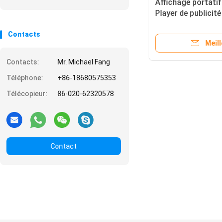
Affichage portatif
Player de publicit
Digital de 50 pouc
Contacts
Meill
Contacts:
Mr. Michael Fang
Téléphone:
+86-18680575353
Télécopieur:
86-020-62320578
Contact