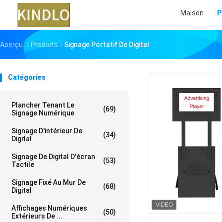
Maison
P
Aperçu
Produits
Signage Portatif De Digital
Catégories
Plancher Tenant Le
(69)
Signage Numérique
Signage D'intérieur De
(34)
Digital
Signage De Digital D'écran
(53)
Tactile
Signage Fixé Au Mur De
(68)
Digital
Affichages Numériques
(50)
Extérieurs De ...