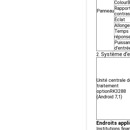
ColourB
Rappor
Panneau
contra
Éclat
Allong
Temps 
répons
Puissa
d'entré
Système d'e
2.
Unité centrale d
traitement
optionRK3288
(Android 7,1)
Endroits appli
Institutions fin