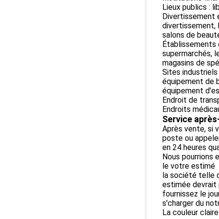
Lieux publics : l
Divertissement e
divertissement, 
salons de beauté,
Établissements c
supermarchés, le
magasins de spéc
Sites industriel
équipement de b
équipement d'ess
Endroit de transp
Endroits médicau
Service après
Après vente, si 
poste ou appele
en 24 heures qua
Nous pourrions e
le votre estimé
la société telle 
estimée devrait 
fournissez le jo
s'charger du not
La couleur claire