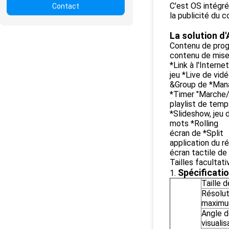
C'est OS intégré 
Contact
la publicité du c
La solution d'
Contenu de prog
contenu de mise
*Link à l'Internet
jeu *Live de vid
&Group de *Mana
*Timer "Marche/
playlist de tem
*Slideshow, jeu 
mots *Rolling
écran de *Split
application du r
écran tactile de 
Tailles facultativ
Spécificati
1.
Taille d
Résolut
maxim
Angle 
visualis