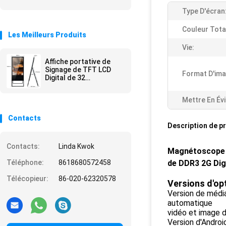
Type D'écran
Couleur Tota
Les Meilleurs Produits
Vie:
Affiche portative de
Signage de TFT LCD
Format D'ima
Digital de 32
pouces/affichages
d'intérieur Signage
Mettre En Év
d'Android Digital
Contacts
Description de p
Contacts:
Linda Kwok
Magnétoscope po
Téléphone:
8618680572458
de DDR3 2G Dig
Télécopieur:
86-020-62320578
Versions d'opt
Version de média
automatique
vidéo et image d
Version d'Androi