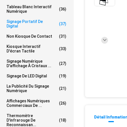
Tableau Blanc Interactif
(36)
Numérique
Signage Portatif De
(37)
Digital
Non Kiosque De Contact
(31)
Kiosque Interactif
(33)
D'écran Tactile
Signage Numérique
(27)
D'affichage À Cristaux ...
Signage De LED Digital
(19)
La Publicité Du Signage
(21)
Numérique
Affichages Numériques
(26)
Commerciaux De ...
Thermomètre
Détail Infomatio
D'infrarouge De
(18)
Reconnaissan...