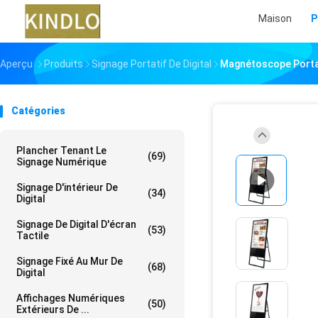
Maison
P
Aperçu
Produits
Signage Portatif De Digital
Magnétoscope Portati
Catégories
Plancher Tenant Le
(69)
Signage Numérique
Signage D'intérieur De
(34)
Digital
Signage De Digital D'écran
(53)
Tactile
Signage Fixé Au Mur De
(68)
Digital
Affichages Numériques
(50)
Extérieurs De ...