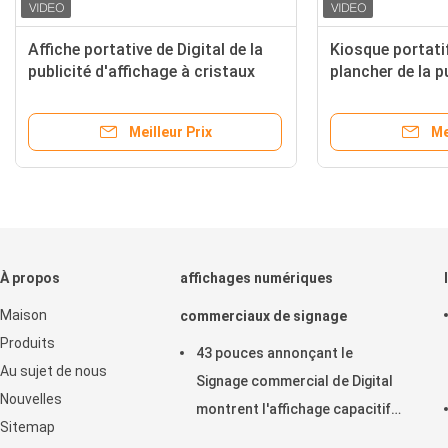
cité vertical portatif
Affiche portative de Digital de 
al de langue multi
publicité d'affichage à cristau
liquides 110V 240V pour des ha
d'exposition
Meilleur Prix
Meilleur Prix
À propos
affichages numériques
Maison
commerciaux de signage
Produits
43 pouces annonçant le
Au sujet de nous
Signage commercial de Digital
Nouvelles
montrent l'affichage capacitif
Sitemap
horizontal de contact