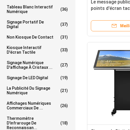
Le message public
Tableau Blanc Interactif
points d'écran tac
(36)
Numérique
de Digital
Signage Portatif De
(37)
Meill
Digital
Non Kiosque De Contact
(31)
Kiosque Interactif
(33)
D'écran Tactile
Signage Numérique
(27)
D'affichage À Cristaux ...
Signage De LED Digital
(19)
La Publicité Du Signage
(21)
Numérique
Affichages Numériques
(26)
Commerciaux De ...
Thermomètre
D'infrarouge De
(18)
Reconnaissan...