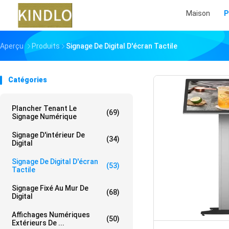
Maison
P
Aperçu
Produits
Signage De Digital D'écran Tactile
Catégories
Plancher Tenant Le
(69)
Signage Numérique
Signage D'intérieur De
(34)
Digital
Signage De Digital D'écran
(53)
Tactile
Signage Fixé Au Mur De
(68)
Digital
Affichages Numériques
(50)
Extérieurs De ...