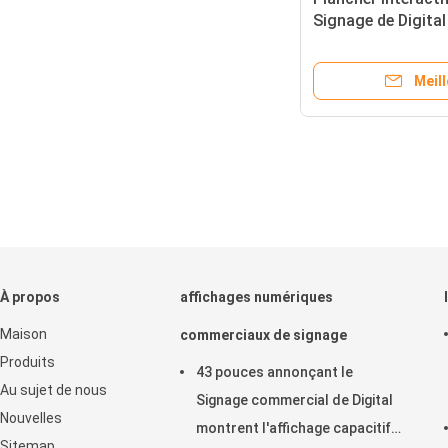
Signage de Digita
tenant Wifi 4g And
Meill
À propos
affichages numériques
Maison
commerciaux de signage
Produits
43 pouces annonçant le
Au sujet de nous
Signage commercial de Digital
Nouvelles
montrent l'affichage capacitif
Sitemap