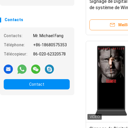
Signage de Digital
de système de Win
kiosque d'enquête
Contacts
Meill
Contacts:
Mr. Michael Fang
Téléphone:
+86-18680575353
Télécopieur:
86-020-62320578
Contact