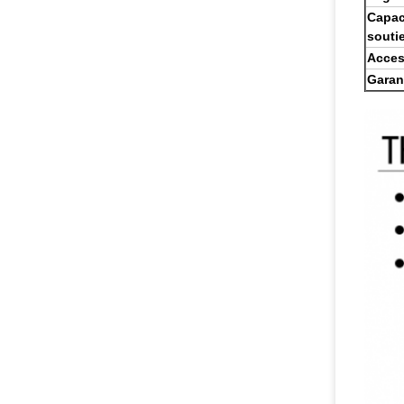
Capac
soutie
Acces
Garant