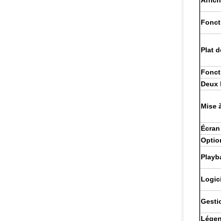
Affic
Fonct
Plat d
Fonct
Deux 
Mise à
Écran 
Optio
Playb
Logici
Gesti
Légen