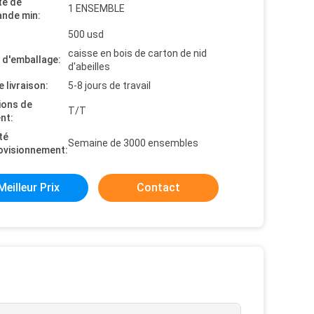
té de
1 ENSEMBLE
nde min:
500 usd
caisse en bois de carton de nid
s d'emballage:
d'abeilles
e livraison:
5-8 jours de travail
ions de
T/T
nt:
té
Semaine de 3000 ensembles
ovisionnement:
Meilleur Prix
Contact