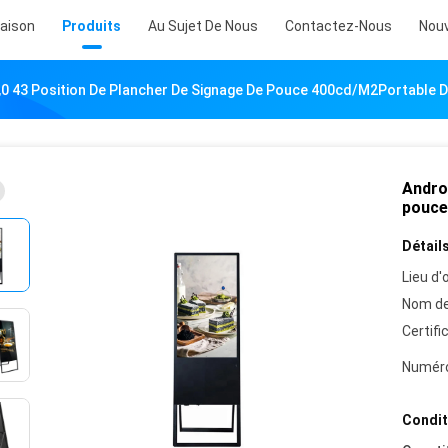
aison
Produits
Au Sujet De Nous
Contactez-Nous
Nouv
,0 43 Position De Plancher De Signage De Pouce 400cd/M2Portable Di
Androi
pouce
Détails
Lieu d'o
Nom de
Certifi
Numéro
Condit