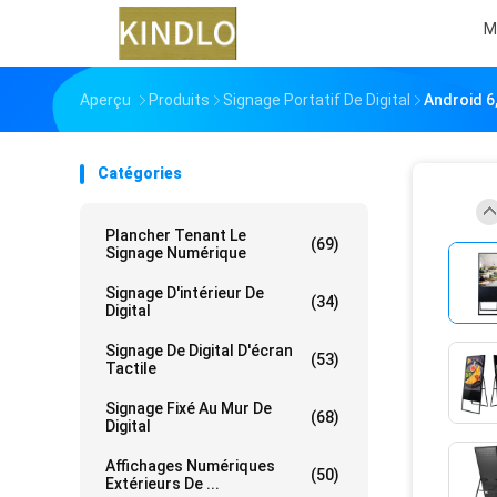
M
Aperçu
Produits
Signage Portatif De Digital
Android 6
Catégories
Plancher Tenant Le
(69)
Signage Numérique
Signage D'intérieur De
(34)
Digital
Signage De Digital D'écran
(53)
Tactile
Signage Fixé Au Mur De
(68)
Digital
Affichages Numériques
(50)
Extérieurs De ...