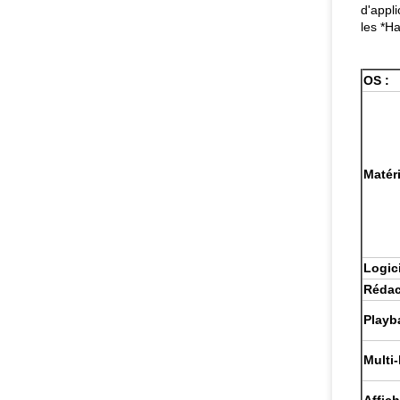
d'appli
les *Ha
OS :
Matéri
Logici
Rédact
Playb
Multi