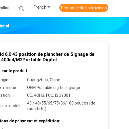
French
elles
Demande de soumission
gital
d 6,0 43 position de plancher de Signage de
 400cd/M2Portable Digital
 sur le produit:
rigine:
Guangzhou, Chine
 marque:
OEM Portable digital signage
cation:
CE, ROHS, FCC, ISO9001
43 / 49/55/65/75/86/100 pouces (de
 de modèle:
facultatif)
ions de paiement et expédition: