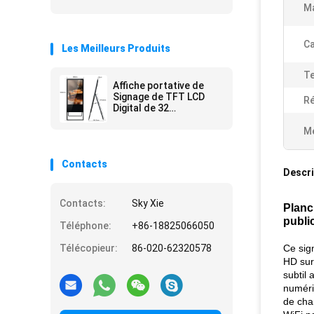
Ma
Ca
Les Meilleurs Produits
Te
Affiche portative de
Signage de TFT LCD
Ré
Digital de 32
pouces/affichages
d'intérieur Signage
Me
d'Android Digital
Contacts
Descri
Contacts:
Sky Xie
Planc
public
Téléphone:
+86-18825066050
Télécopieur:
86-020-62320578
Ce sig
HD sur
subtil 
numéri
de cha