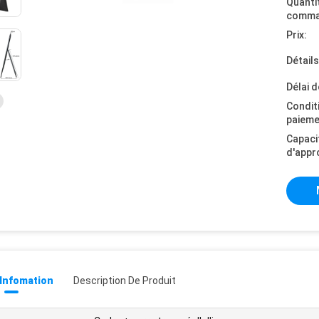
Quanti
comma
Prix:
Détail
Délai d
Condit
paieme
Capaci
d'appr
 Infomation
Description De Produit