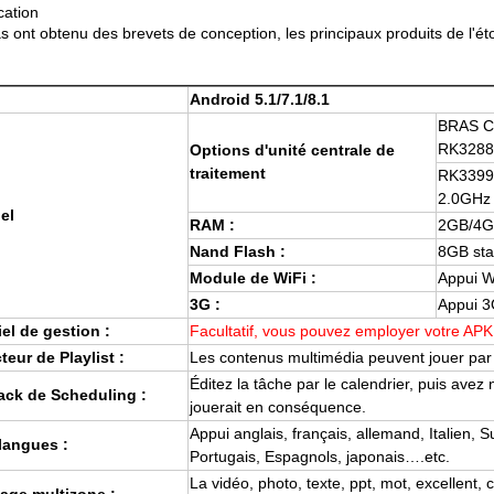
cation
s ont obtenu des brevets de conception, les principaux produits de l'étoi
Android 5.1/7.1/8.1
BRAS C
RK3288
Options d'unité centrale de
traitement
RK3399
2.0GHz 
el
RAM :
2GB/4G
Nand Flash :
8GB sta
Module de WiFi :
Appui W
3G :
Appui 3G
el de gestion :
Facultatif, vous pouvez employer votre APK
eur de Playlist :
Les contenus multimédia peuvent jouer par
Éditez la tâche par le calendrier, puis ave
ack de Scheduling :
jouerait en conséquence.
Appui anglais, français, allemand, Italien,
-langues :
Portugais, Espagnols, japonais….etc.
La vidéo, photo, texte, ppt, mot, excellent, 