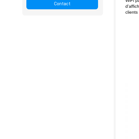
WiFi p
Contact
d'affic
clients