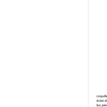
coquil
éclat d
les pi