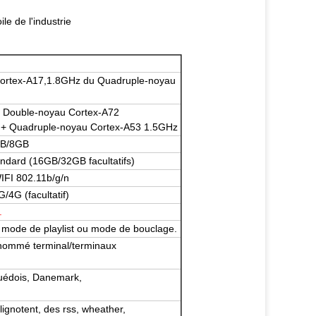
le de l'industrie
ortex-A17,1.8GHz du Quadruple-noyau
 Double-noyau Cortex-A72
+ Quadruple-noyau Cortex-A53 1.5GHz
B/8GB
ndard (16GB/32GB facultatifs)
IFI 802.11b/g/n
/4G (facultatif)
.
 mode de playlist ou mode de bouclage.
z nommé terminal/terminaux
 Suédois, Danemark,
clignotent, des rss, wheather,