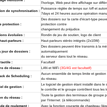
hage multizone :
l'horloge, Web peut être affichage sur diffé
Puissance réglée de temps sur /off et autom
ion de synchronisation :
7days et 24 heures aucune opération manu
Des dossiers sur la carte d'écart-type peuve
e protection :
protection contre
changement du préjudice.
ions évoluées :
Rondin de jeu de soutien, logo de client
haut-parleurs :
Haut-parleurs stéréo intégrés (2x10W)
Des dossiers peuvent être transmis à la mé
 jour de dossiers :
automatiquement
du serveur dans tout le réseau.
tactile :
Facultatif
ns de réseau :
LAN et WiFi
(3G/4G est facultatif)
Aucun ensemble de temps limite et gestion 
ack de Scheduling :
du réseau.
Le logiciel de gestion étant installé dans le
el de gestion :
le contrôle et le groupe contrôlent tous les
Toute la gestion des terminaux de groupe pa
on du réseau :
par l'Internet. (à télécommande)
de de roulement :
Avec la fonction courante de chapiteau (lége