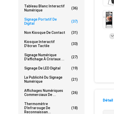
Tableau Blanc Interactif
(36)
Numérique
Signage Portatif De
(37)
Digital
Non Kiosque De Contact
(31)
Kiosque Interactif
(33)
D'écran Tactile
Signage Numérique
(27)
D'affichage À Cristaux ...
Signage De LED Digital
(19)
La Publicité Du Signage
(21)
Numérique
Affichages Numériques
(26)
Commerciaux De ...
Détail
Thermomètre
D'infrarouge De
(18)
Reconnaissan...