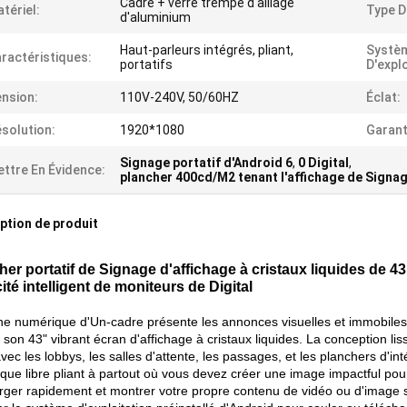
Cadre + verre trempé d'alliage
tériel:
Type D
d'aluminium
Haut-parleurs intégrés, pliant,
Systè
ractéristiques:
portatifs
D'explo
nsion:
110V-240V, 50/60HZ
Éclat:
solution:
1920*1080
Garant
Signage portatif d'Android 6
,
0 Digital
,
ttre En Évidence:
plancher 400cd/M2 tenant l'affichage de Signag
ption de produit
her portatif de Signage d'affichage à cristaux liquides de 43
ité intelligent de moniteurs de Digital
ne numérique d'Un-cadre présente les annonces visuelles et immobiles a
 son 43" vibrant écran d'affichage à cristaux liquides. La conception l
avec les lobbys, les salles d'attente, les passages, et les planchers d'i
que libre pliant à partout où vous devez créer une image impactful pou
rger rapidement et montrer votre propre contenu de vidéo ou d'image su