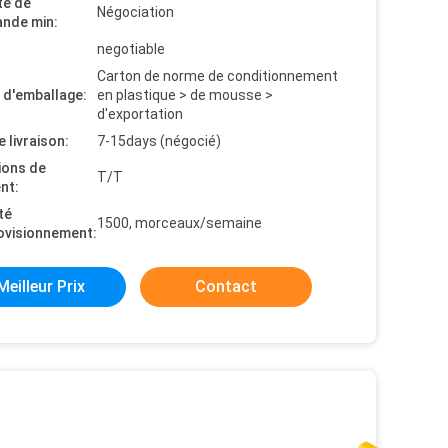
té de
Négociation
nde min:
negotiable
Carton de norme de conditionnement
s d'emballage:
en plastique > de mousse >
d'exportation
e livraison:
7-15days (négocié)
ions de
T/T
nt:
té
1500, morceaux/semaine
ovisionnement:
Meilleur Prix
Contact