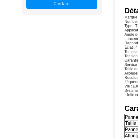
Contact
Déta
Marque
Number
Type : 
Applicat
Angle de
Lanceme
Rapport
Éclat : 
Temps d
Tension
Garantie
Service 
Taille d
Allonge
Résolut
fréquen
Vie : ≥
Système
Unité c
Car
Panne
Taille
Panne
Allon