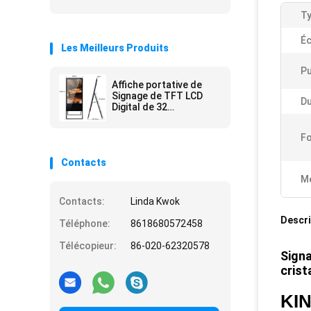
Ty
Éc
Les Meilleurs Produits
Pu
Affiche portative de
Signage de TFT LCD
Du
Digital de 32
pouces/affichages
d'intérieur Signage
Fo
d'Android Digital
Contacts
Me
Contacts:
Linda Kwok
Descri
Téléphone:
8618680572458
Télécopieur:
86-020-62320578
Signa
crist
KI