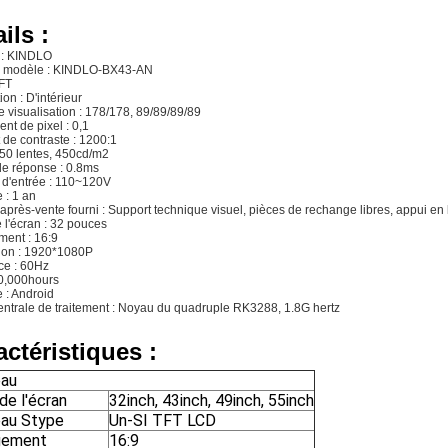
ils :
 : KINDLO
 modèle : KINDLO-BX43-AN
TFT
ion : D'intérieur
 visualisation : 178/178, 89/89/89/89
nt de pixel : 0,1
 de contraste : 1200:1
450 lentes, 450cd/m2
e réponse : 0.8ms
 d'entrée : 110~120V
 : 1 an
après-vente fourni : Support technique visuel, pièces de rechange libres, appui en 
e l'écran : 32 pouces
ment : 16:9
ion : 1920*1080P
ce : 60Hz
30,000hours
 : Android
entrale de traitement : Noyau du quadruple RK3288, 1.8G hertz
actéristiques :
au
 de l'écran
32inch, 43inch, 49inch, 55inch
au Stype
Un-SI TFT LCD
gement
16:9