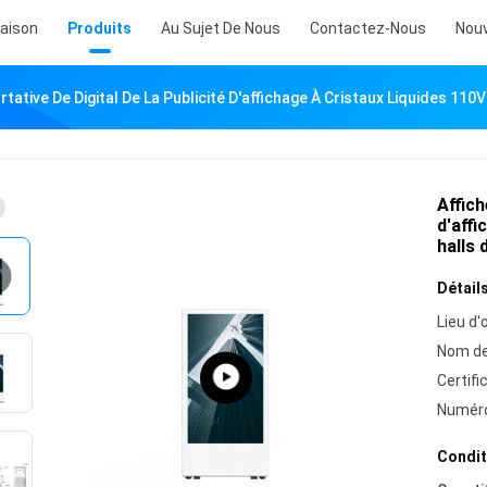
aison
Produits
Au Sujet De Nous
Contactez-Nous
Nouv
rtative De Digital De La Publicité D'affichage À Cristaux Liquides 11
Affich
d'affi
halls 
Détails
Lieu d'o
Nom de
Certifi
Numéro
Condit