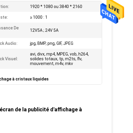
tion:
1920 * 1080 ou 3840 * 2160
ste:
≥ 1000 : 1
ssance De
12V5A ; 24V 5A
ck Audio:
jpg, BMP, png, GIF, JPEG
avi, divx, mp4, MPEG, vob, h264,
ck Visuel:
solides totaux, tp, m2ts, flv,
mouvement, m4v, mkv
ichage à cristaux liquides
'écran de la publicité d'affichage à