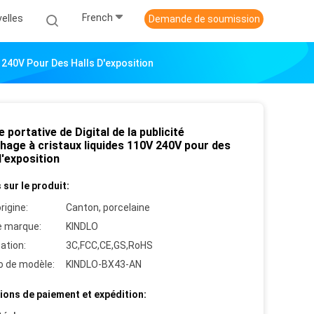
French
elles
Demande de soumission
0V 240V Pour Des Halls D'exposition
e portative de Digital de la publicité
chage à cristaux liquides 110V 240V pour des
d'exposition
 sur le produit:
rigine:
Canton, porcelaine
 marque:
KINDLO
cation:
3C,FCC,CE,GS,RoHS
 de modèle:
KINDLO-BX43-AN
ions de paiement et expédition: