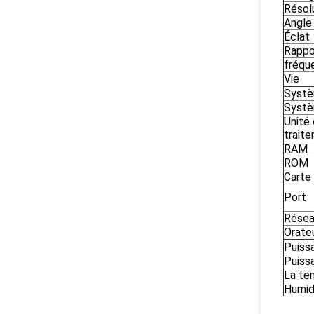
Résol
Angle 
Éclat
Rappo
fréqu
Vie
Systè
Syst
Unité
trait
RAM
ROM
Carte
Port
Rése
Orate
Puiss
Puiss
La te
Humid