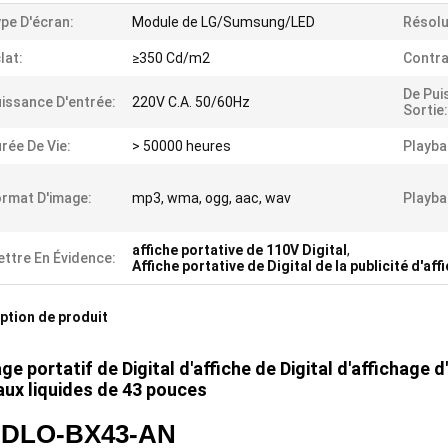
pe D'écran:
Module de LG/Sumsung/LED
Résolu
lat:
≥350 Cd/m2
Contra
De Pui
issance D'entrée:
220V C.A. 50/60Hz
Sortie:
rée De Vie:
> 50000 heures
Playba
rmat D'image:
mp3, wma, ogg, aac, wav
Playba
affiche portative de 110V Digital
,
ttre En Évidence:
Affiche portative de Digital de la publicité d'aff
ption de produit
ge portatif de Digital d'affiche de Digital d'affichage d
aux liquides de 43 pouces
NDLO-BX43-AN