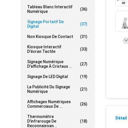
Tableau Blanc Interactif
(36)
Numérique
Signage Portatif De
(37)
Digital
Non Kiosque De Contact
(31)
Kiosque Interactif
(33)
D'écran Tactile
Signage Numérique
(27)
D'affichage À Cristaux ...
Signage De LED Digital
(19)
La Publicité Du Signage
(21)
Numérique
Affichages Numériques
(26)
Commerciaux De ...
Thermomètre
Détail
D'infrarouge De
(18)
Reconnaissan...