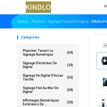
M
Aperçu
Produits
Signage Portatif De Digital
Affiche Po
Catégories
Plancher Tenant Le
(69)
Signage Numérique
Signage D'intérieur De
(34)
Digital
Signage De Digital D'écran
(53)
Tactile
Signage Fixé Au Mur De
(68)
Digital
Affichages Numériques
(50)
Extérieurs De ...