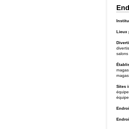
End
Instit
Lieux 
Divert
divert
salons 
Établ
magasi
magasin
Sites 
équipe
équipe
Endroi
Endroi