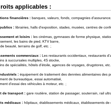
roits applicables :
utions financières :
banques, valeurs, fonds, compagnies d'assurance, 
publics :
librairies, halls d'exposition, stades, musées, centres de conf
issement et loisirs :
les cinémas, gymnases de forme physique, statio
issement, les bains de pied, KTV barre,
de beauté, terrains de golf, etc. ;
issements commerciaux :
Les restaurants occidentaux, restaurants d'
ns à succursales multiples, 4S stocke,
s de spécialités, hôtels d'étoile, agences de voyages, drugstores, etc.
industriels :
équipement de traitement des denrées alimentaires des pr
ment de bureautique, essai automatisé,
ment d'essai des véhicules à moteur, etc. ;
t de transport :
gare routière, station de passager, souterrain, rail ultr
ts médicaux :
hôpitaux, établissements médicaux, établissements de 