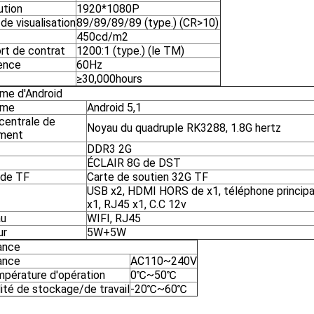
ution
1920*1080P
de visualisation
89/89/89/89 (type.) (CR>10)
450cd/m2
rt de contrat
1200:1 (type.) (le TM)
ence
60Hz
≥30,000hours
me d'Android
ème
Android 5,1
 centrale de
Noyau du quadruple RK3288, 1.8G hertz
ement
DDR3 2G
ÉCLAIR 8G de DST
 de TF
Carte de soutien 32G TF
USB x2, HDMI HORS de x1, téléphone principa
x1, RJ45 x1, C.C 12v
au
WIFI, RJ45
ur
5W+5W
ance
ance
AC110~240V
mpérature d'opération
0℃~50℃
ité de stockage/de travail
-20℃~60℃