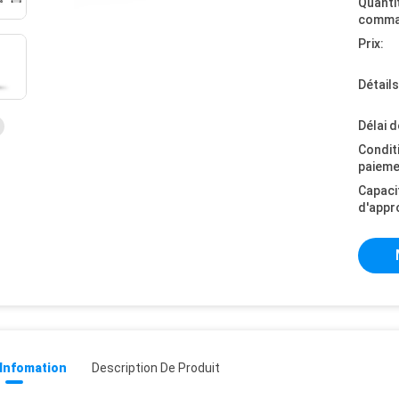
Quanti
comma
Prix:
Détail
Délai d
Condit
paieme
Capaci
d'appr
 Infomation
Description De Produit