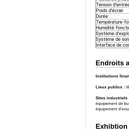
Tension d'entré
Poids d'écran
Durée
Température-fo
Humidité-fonct
Système d'explo
Système de son
Interface de co
Endroits a
Institutions fina
Lieux publics :
li
Sites industriels 
équipement de bur
équipement d'essai
Exhibtion 