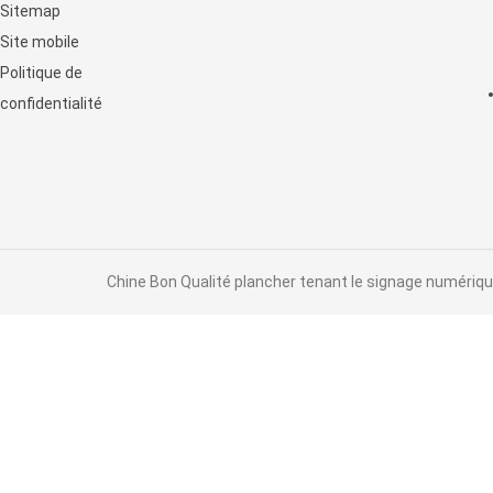
Sitemap
horizontal de contact
Site mobile
d'affichage à cristaux liquides
Politique de
confidentialité
Chine Bon Qualité plancher tenant le signage numérique