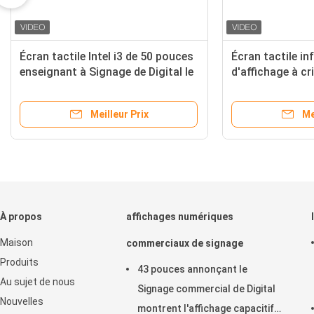
Écran tactile Intel i3 de 50 pouces
Écran tactile in
enseignant à Signage de Digital le
d'affichage à cr
tableau blanc interactif
dans 8ms annon
de Digital de jo
Meilleur Prix
Me
À propos
affichages numériques
Maison
commerciaux de signage
Produits
43 pouces annonçant le
Au sujet de nous
Signage commercial de Digital
Nouvelles
montrent l'affichage capacitif