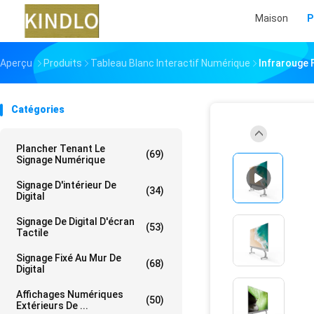
Maison
P
Aperçu
Produits
Tableau Blanc Interactif Numérique
Infrarouge 
Catégories
Plancher Tenant Le
(69)
Signage Numérique
Signage D'intérieur De
(34)
Digital
Signage De Digital D'écran
(53)
Tactile
Signage Fixé Au Mur De
(68)
Digital
Affichages Numériques
(50)
Extérieurs De ...