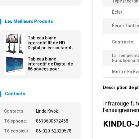
Type D'écran
Éclat:
Les Meilleurs Produits
Écran Tactile
Tableau blanc
Contraste:
interactif IR de HD
Digital ou écran tactile
capacitif
La Températ
Tableau blanc
Fonctionnant
interactif de Digital de
86 pouces pour
Mettre En Év
l'enseignement et la
réunion
Description de p
Contacts
Infrarouge fut
l'enseignemen
Contacts:
Linda Kwok
Téléphone:
8618680572458
KINDLO-
Télécopieur:
86-020-62320578