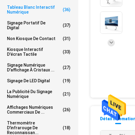
Tableau Blanc Interactif
(36)
Numérique
Signage Portatif De
(37)
Digital
Non Kiosque De Contact
(31)
Kiosque Interactif
(33)
D'écran Tactile
Signage Numérique
(27)
D'affichage À Cristaux ...
Signage De LED Digital
(19)
La Publicité Du Signage
(21)
Numérique
Affichages Numériques
(26)
Commerciaux De ...
Détail Infomatio
Thermomètre
D'infrarouge De
(18)
Reconnaissan...