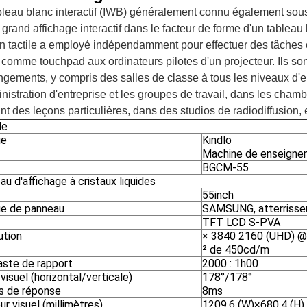
leau blanc interactif (IWB) généralement connu également sous l
 grand affichage interactif dans le facteur de forme d'un tablea
n tactile a employé indépendamment pour effectuer des tâches e
é comme touchpad aux ordinateurs pilotes d'un projecteur. Ils s
ngements, y compris des salles de classe à tous les niveaux d'
nistration d'entreprise et les groupes de travail, dans les cham
t des leçons particulières, dans des studios de radiodiffusion, e
le
ue
Kindlo
Machine de enseigne
BGCM-55
u d'affichage à cristaux liquides
55inch
e de panneau
SAMSUNG, atterrisseu
TFT LCD S-PVA
ution
× 3840 2160 (UHD) 
² de 450cd/m
aste de rapport
2000 : 1h00
visuel (horizontal/verticale)
178°/178°
 de réponse
8ms
r visuel (millimètres)
1209,6 (W)×680.4 (H) 