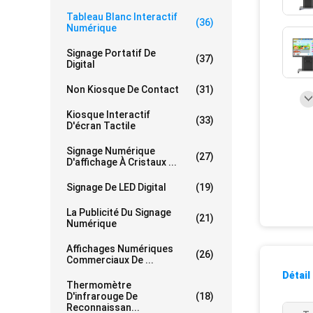
Tableau Blanc Interactif
(36)
Numérique
Signage Portatif De
(37)
Digital
Non Kiosque De Contact
(31)
Kiosque Interactif
(33)
D'écran Tactile
Signage Numérique
(27)
D'affichage À Cristaux ...
Signage De LED Digital
(19)
La Publicité Du Signage
(21)
Numérique
Affichages Numériques
(26)
Commerciaux De ...
Détail
Thermomètre
D'infrarouge De
(18)
Reconnaissan...