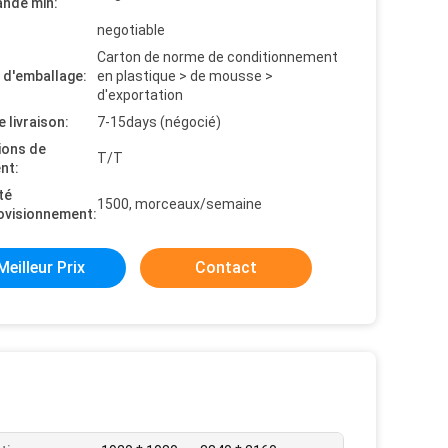
nde min:
negotiable
Carton de norme de conditionnement
s d'emballage:
en plastique > de mousse >
d'exportation
e livraison:
7-15days (négocié)
ions de
T/T
nt:
té
1500, morceaux/semaine
ovisionnement:
Meilleur Prix
Contact