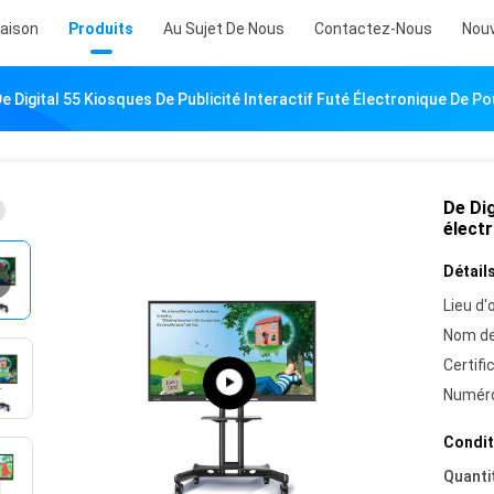
aison
Produits
Au Sujet De Nous
Contactez-Nous
Nouv
e Digital 55 Kiosques De Publicité Interactif Futé Électronique De 
De Dig
élect
Détails
Lieu d'o
Nom de
Certifi
Numéro
Condit
Quanti