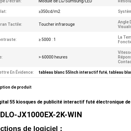
pe D'écran:
Module de LG/Sumsung/LED
Résolu
lat:
≥350cd/m2
Systè
Angle 
ran Tactile:
Toucher infrarouge
Visuali
La Tem
ntraste:
≥ 5000 : 1
Foncti
Vitess
e:
> 60000 heures
Répon
Contac
ttre En Évidence:
tableau blanc 55Inch interactif futé
,
tableau bla
ption de produit
gital 55 kiosques de publicité interactif futé électronique d
NDLO-JX1000EX-2K-WIN
ctions de logiciel :