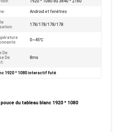
tion:
1920 * 1080 ou 3840 * 2160
me:
Android et fenêtres
De
178/178/178/178
sation:
pérature
0~45℃
onnante:
e De
se De
8ms
t:
nc 1920 * 1080 interactif futé
e pouce du tableau blanc 1920 * 1080