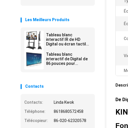
Ty
Éc
Les Meilleurs Produits
Éc
Tableau blanc
Co
interactif IR de HD
Digital ou écran tactile
capacitif
Tableau blanc
Vi
interactif de Digital de
86 pouces pour
l'enseignement et la
Me
réunion
Descri
Contacts
De Di
Contacts:
Linda Kwok
KI
Téléphone:
8618680572458
Télécopieur:
86-020-62320578
Fon