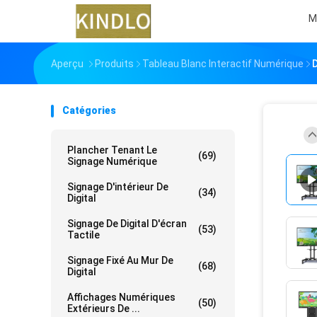
M
Aperçu
Produits
Tableau Blanc Interactif Numérique
D
Catégories
Plancher Tenant Le
(69)
Signage Numérique
Signage D'intérieur De
(34)
Digital
Signage De Digital D'écran
(53)
Tactile
Signage Fixé Au Mur De
(68)
Digital
Affichages Numériques
(50)
Extérieurs De ...