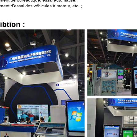
ment de bureautique, essai automatisé,
ment d'essai des véhicules à moteur, etc. ;
ibtion :