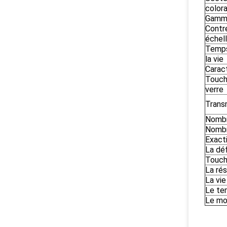
color
Gamme
Contr
échell
Temps
la vie
Carac
Touch
verre
Trans
Nombre
Nombr
Exact
La déf
Touch
La ré
La vie
Le te
Le mo