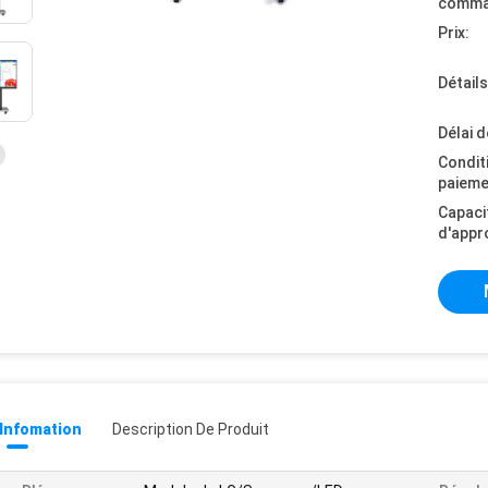
comma
Prix:
Détail
Délai d
Condit
paieme
Capaci
d'appr
 Infomation
Description De Produit