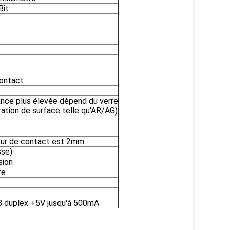
Bit
contact
ance plus élevée dépend du verre
ation de surface telle qu'AR/AG)
eur de contact est 2mm
sse)
sion
re
SB duplex +5V jusqu'à 500mA