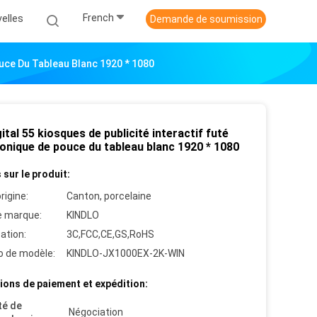
French
elles
Demande de soumission
Pouce Du Tableau Blanc 1920 * 1080
ital 55 kiosques de publicité interactif futé
ronique de pouce du tableau blanc 1920 * 1080
 sur le produit:
rigine:
Canton, porcelaine
 marque:
KINDLO
cation:
3C,FCC,CE,GS,RoHS
 de modèle:
KINDLO-JX1000EX-2K-WIN
ions de paiement et expédition:
té de
Négociation