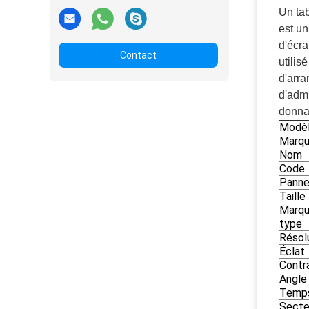
Un tab
est un
d'écra
Contact
utilis
d'arra
d'admi
donnan
Modè
Marq
Nom
Code
Pannea
Taille
Marqu
type
Résol
Éclat
Contr
Angle 
Temps
Secteu