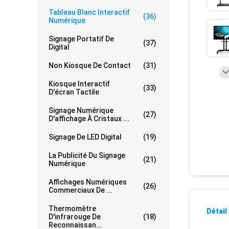
Tableau Blanc Interactif
(36)
Numérique
Signage Portatif De
(37)
Digital
Non Kiosque De Contact
(31)
Kiosque Interactif
(33)
D'écran Tactile
Signage Numérique
(27)
D'affichage À Cristaux ...
Signage De LED Digital
(19)
La Publicité Du Signage
(21)
Numérique
Affichages Numériques
(26)
Commerciaux De ...
Thermomètre
Détail
D'infrarouge De
(18)
Reconnaissan...