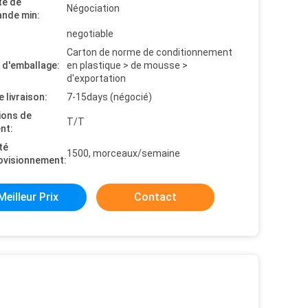
té de
Négociation
nde min:
negotiable
Carton de norme de conditionnement
s d'emballage:
en plastique > de mousse >
d'exportation
e livraison:
7-15days (négocié)
ions de
T/T
nt:
té
1500, morceaux/semaine
ovisionnement:
Meilleur Prix
Contact