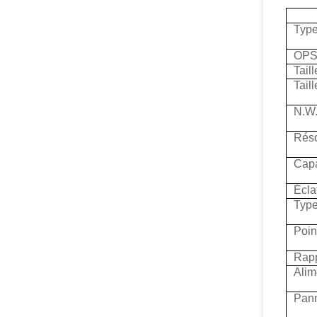
Typ
OP
Taill
Tail
N.W
Réso
Capa
Écla
Type
Poin
Rapp
Alim
Pan