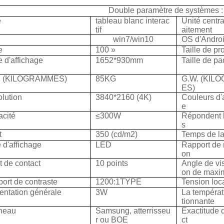
Double paramètre de systèmes :
e
tableau blanc interac
Unité centra
tif
aitement
S
win7/win10
OS d'Andro
e
100 »
Taille de pr
le d'affichage
1652*930mm
Taille de pa
. (KILOGRAMMES)
85KG
G.W. (KIL
ES)
lution
3840*2160 (4K)
Couleurs d'
e
cité
≤300W
Répondent 
s
t
350 (cd/m2)
Temps de la
 d'affichage
LED
Rapport de 
on
t de contact
10 points
Angle de vis
on de max
ort de contraste
1200:1TYPE
Tension loc
entation générale
3W
La températ
tionnante
neau
Samsung, atterrisseu
Exactitude 
r ou BOE
ct