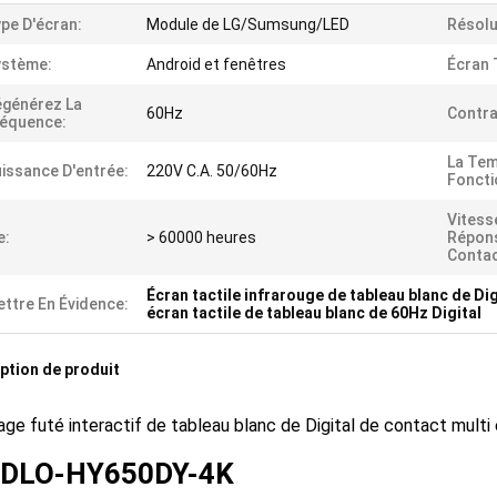
pe D'écran:
Module de LG/Sumsung/LED
Résolu
ystème:
Android et fenêtres
Écran 
générez La
60Hz
Contra
équence:
La Tem
issance D'entrée:
220V C.A. 50/60Hz
Foncti
Vitess
e:
> 60000 heures
Répon
Contac
Écran tactile infrarouge de tableau blanc de Di
ttre En Évidence:
écran tactile de tableau blanc de 60Hz Digital
ption de produit
age futé interactif de tableau blanc de Digital de contact mult
NDLO-HY650DY-4K