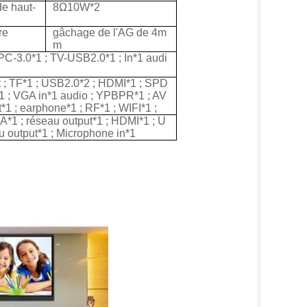
e haut-
8Ω10W*2
re
gâchage de l'AG de 4m
m
 PC-3.0*1 ; TV-USB2.0*1 ; In*1 audi
t ; TF*1 ; USB2.0*2 ; HDMI*1 ; SPD
*1 ; VGA in*1 audio ; YPBPR*1 ; AV
*1 ; earphone*1 ; RF*1 ; WIFI*1 ;
*1 ; réseau output*1 ; HDMI*1 ; U
 output*1 ; Microphone in*1