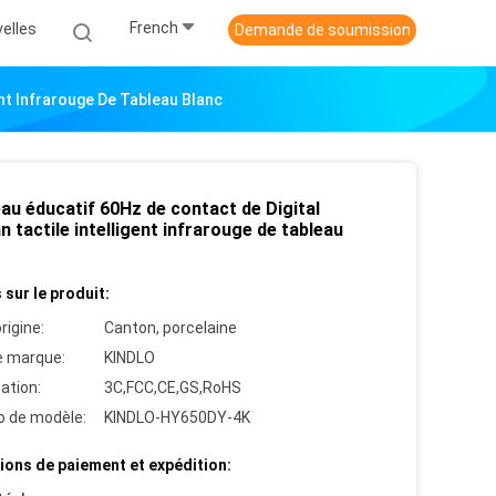
French
elles
Demande de soumission
ent Infrarouge De Tableau Blanc
au éducatif 60Hz de contact de Digital
n tactile intelligent infrarouge de tableau
 sur le produit:
rigine:
Canton, porcelaine
 marque:
KINDLO
cation:
3C,FCC,CE,GS,RoHS
 de modèle:
KINDLO-HY650DY-4K
ions de paiement et expédition: