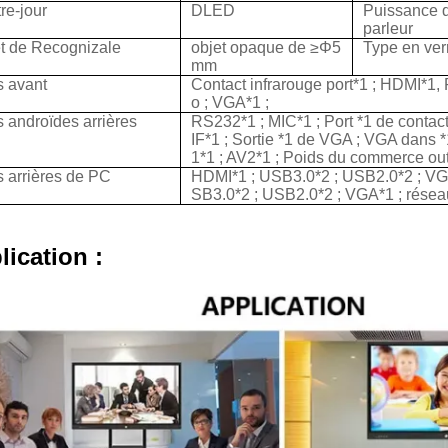
re-jour
DLED
Puissance d
parleur
t de Recognizale
objet opaque de ≥Φ5
Type en ver
mm
s avant
Contact infrarouge port*1 ; HDMI*1,
o ; VGA*1 ;
s androïdes arrières
RS232*1 ; MIC*1 ; Port *1 de contac
IF*1 ; Sortie *1 de VGA ; VGA dans 
1*1 ; AV2*1 ; Poids du commerce out
s arrières de PC
HDMI*1 ; USB3.0*2 ; USB2.0*2 ; VGA
SB3.0*2 ; USB2.0*2 ; VGA*1 ; réseau
lication :