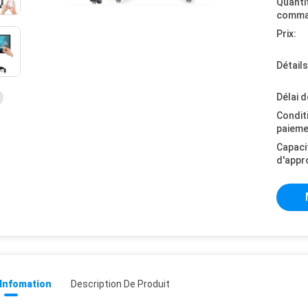
Quanti
comma
Prix:
Détail
Délai d
Condit
paieme
Capaci
d'appr
 Infomation
Description De Produit