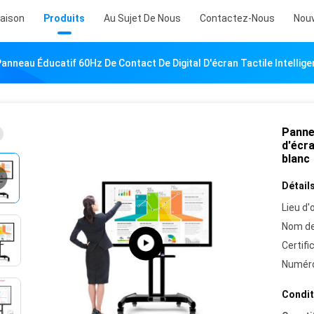
aison
Produits
Au Sujet De Nous
Contactez-Nous
Nouv
anneau Éducatif 60Hz De Contact De Digital D'écran Tactile Intellig
Panne
d'écra
blanc
Détails
Lieu d'o
Nom de
Certifi
Numéro
Condit