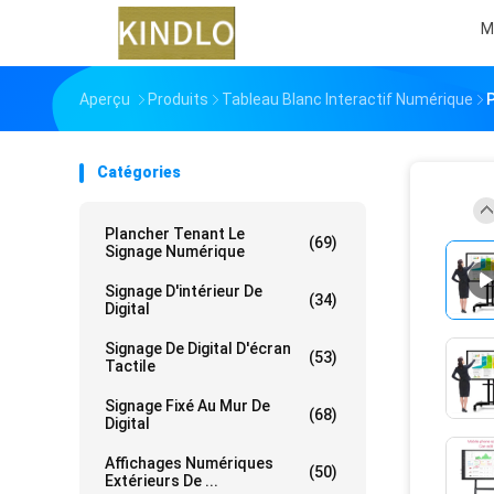
M
Aperçu
Produits
Tableau Blanc Interactif Numérique
P
Catégories
Plancher Tenant Le
(69)
Signage Numérique
Signage D'intérieur De
(34)
Digital
Signage De Digital D'écran
(53)
Tactile
Signage Fixé Au Mur De
(68)
Digital
Affichages Numériques
(50)
Extérieurs De ...