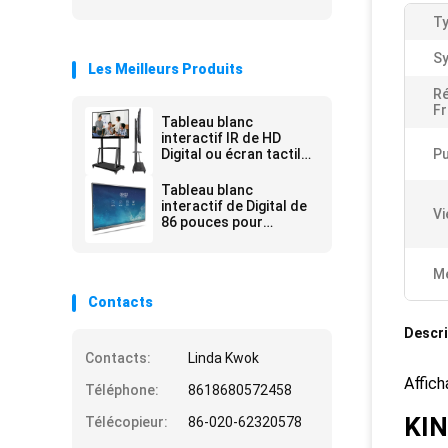
Ty
S
Les Meilleurs Produits
Ré
Fr
Tableau blanc
interactif IR de HD
Digital ou écran tactile
Pu
capacitif
Tableau blanc
interactif de Digital de
Vi
86 pouces pour
l'enseignement et la
réunion
Me
Contacts
Descri
Contacts:
Linda Kwok
Affich
Téléphone:
8618680572458
KI
Télécopieur:
86-020-62320578