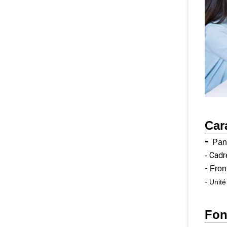
Car
-
Pan
Cadre
-
-
Fron
-
Unité
Fon