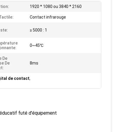
tion:
1920 * 1080 ou 3840 * 2160
Tactile:
Contact infrarouge
ste:
≥ 5000 : 1
pérature
0~45℃
onnante:
e De
se De
8ms
t:
gital de contact
,
i éducatif futé d'équipement