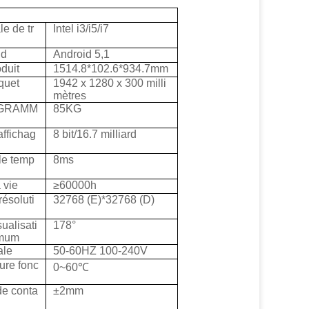
le de tr
Intel i3/i5/i7
id
Android 5,1
oduit
1514.8*102.6*934.7mm
quet
1942 x 1280 x 300 milli
mètres
OGRAMM
85KG
affichag
8 bit/16.7 milliard
le temp
8ms
 vie
≥60000h
résoluti
32768 (E)*32768 (D)
ualisati
178°
imum
ale
50-60HZ 100-240V
ure fonc
0~60℃
de conta
±2mm