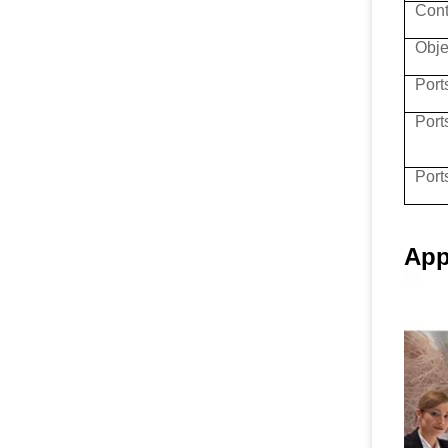
Cont
Obje
Port
Port
Port
App