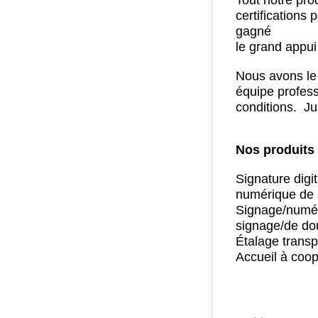
Tout notre prod
certifications
gagné
le grand appui
Nous avons le 
équipe profess
conditions.
Jus
Nos produits 
Signature digi
numérique de 
Signage/numéri
signage/de do
Étalage transp
Accueil à coo