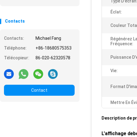
Type D'écran
Éclat:
Contacts
Couleur Tota
Contacts:
Michael Fang
Régénérez L
Fréquence:
Téléphone:
+86-18680575353
Puissance D'
Télécopieur:
86-020-62320578
Vie:
Format D'ima
Contact
Mettre En Év
Description de p
L'affichage deb