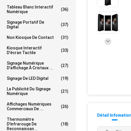
Tableau Blanc Interactif
(36)
Numérique
Signage Portatif De
(37)
Digital
Non Kiosque De Contact
(31)
Kiosque Interactif
(33)
D'écran Tactile
Signage Numérique
(27)
D'affichage À Cristaux ...
Signage De LED Digital
(19)
La Publicité Du Signage
(21)
Numérique
Affichages Numériques
(26)
Commerciaux De ...
Détail Infomatio
Thermomètre
D'infrarouge De
(18)
Reconnaissan...