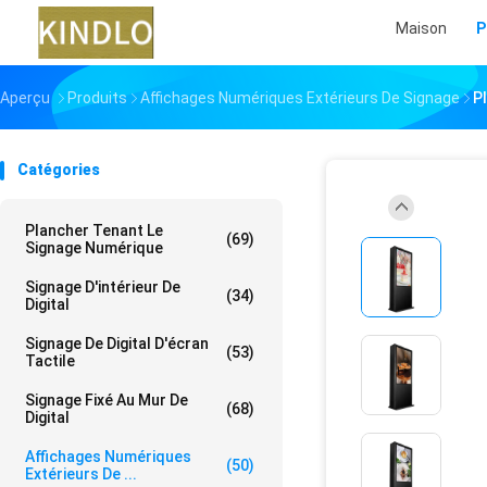
Maison
P
Aperçu
Produits
Affichages Numériques Extérieurs De Signage
P
Catégories
Plancher Tenant Le
(69)
Signage Numérique
Signage D'intérieur De
(34)
Digital
Signage De Digital D'écran
(53)
Tactile
Signage Fixé Au Mur De
(68)
Digital
Affichages Numériques
(50)
Extérieurs De ...