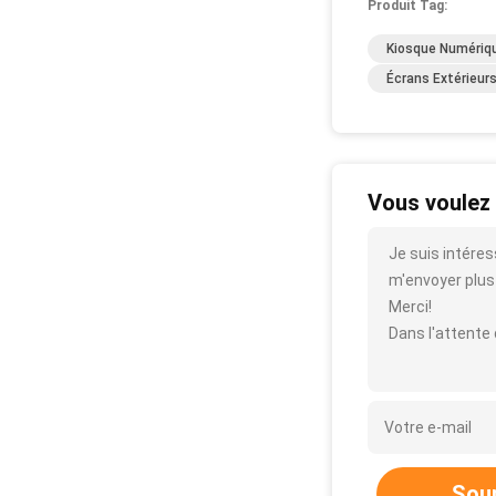
Produit Tag:
Kiosque Numériqu
Écrans Extérieur
Vous voulez 
Je suis intére
m'envoyer plus d
Merci!
Dans l'attente
Sou