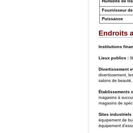
Humidité de tra
Fournisseur de
Puissance
Endroits a
Institutions fina
Lieux publics :
li
Divertissement et 
divertissement, le
salons de beauté, t
Établissements 
magasins à succur
magasins de spécia
Sites industriels 
équipement de bur
équipement d'essai