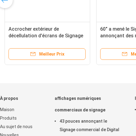
er imperméable de Digital de
Accrocher extérieur de
e d'écran extérieur de
décellulation d'écrans 
e tenant la publicité
imperméable photosens
chage à cristaux liquides
automatique de Digital
Meilleur Prix
Meilleur Pr
À propos
affichages numériques
Maison
commerciaux de signage
Produits
43 pouces annonçant le
Au sujet de nous
Signage commercial de Digital
Nouvelles