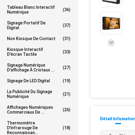
Tableau Blanc Interactif
(36)
Numérique
Signage Portatif De
(37)
Digital
Non Kiosque De Contact
(31)
Kiosque Interactif
(33)
D'écran Tactile
Signage Numérique
(27)
D'affichage À Cristaux ...
Signage De LED Digital
(19)
La Publicité Du Signage
(21)
Numérique
Affichages Numériques
(26)
Commerciaux De ...
Détail Infomatio
Thermomètre
D'infrarouge De
(18)
Reconnaissan...