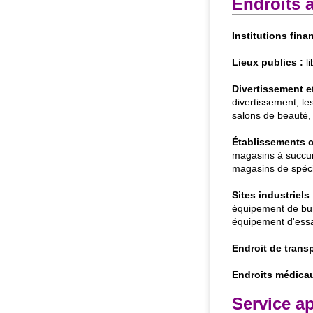
Endroits a
Institutions fina
Lieux publics :
li
Divertissement et 
divertissement, le
salons de beauté, t
Établissements 
magasins à succur
magasins de spécia
Sites industriels 
équipement de bur
équipement d'essai
Endroit de transp
Endroits médicau
Service ap