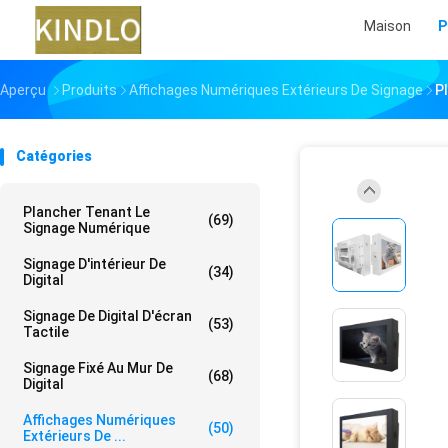
Maison
P
Aperçu
Produits
Affichages Numériques Extérieurs De Signage
Pl
Catégories
Plancher Tenant Le
(69)
Signage Numérique
Signage D'intérieur De
(34)
Digital
Signage De Digital D'écran
(53)
Tactile
Signage Fixé Au Mur De
(68)
Digital
Affichages Numériques
(50)
Extérieurs De ...