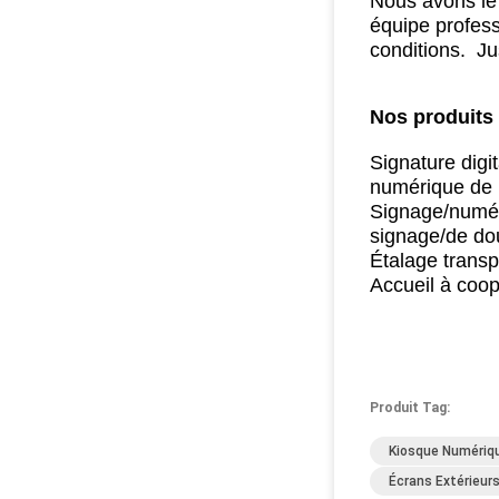
Nous avons le 
équipe profess
conditions.
Jus
Nos produits 
Signature digi
numérique de 
Signage/numéri
signage/de do
Étalage transp
Accueil à coo
Produit Tag:
Kiosque Numériqu
Écrans Extérieur