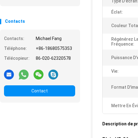
Type D'écran
Éclat:
Contacts
Couleur Tota
Contacts:
Michael Fang
Régénérez L
Fréquence:
Téléphone:
+86-18680575353
Puissance D'
Télécopieur:
86-020-62320578
Vie:
Format D'ima
Contact
Mettre En Év
Description de p