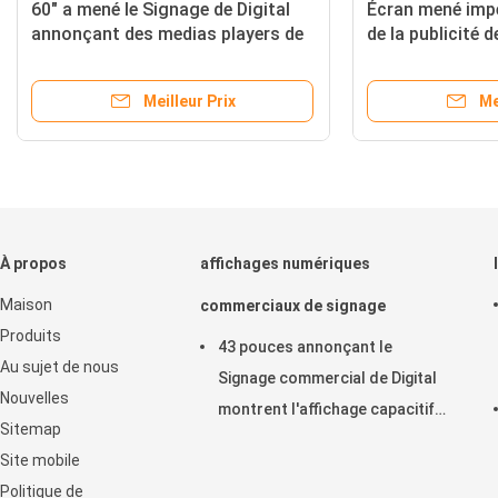
60" a mené le Signage de Digital
Écran m
ge
annonçant des medias players de
de la p
panneau d'affichage d'affichage
Digital
Meilleur Prix
À propos
affichages numériques
Maison
commerciaux de signage
Produits
43 pouces annonçant le
Au sujet de nous
Signage commercial de Digital
Nouvelles
montrent l'affichage capacitif
Sitemap
horizontal de contact
Site mobile
d'affichage à cristaux liquides
Politique de