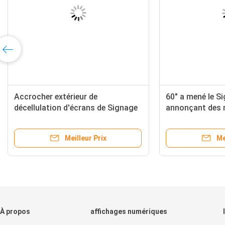
ncher imperméable de Digital de
Accrocher extérieur 
nage d'écran extérieur de
décellulation d'écra
sque tenant la publicité
imperméable photos
ffichage à cristaux liquides
automatique de Digi
Meilleur Prix
Meilleu
À propos
affichages numériques