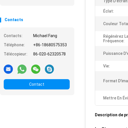
Type D'écran
Éclat:
Contacts
Couleur Tota
Contacts:
Michael Fang
Régénérez L
Fréquence:
Téléphone:
+86-18680575353
Puissance D'
Télécopieur:
86-020-62320578
Vie:
Format D'ima
Contact
Mettre En Év
Description de p