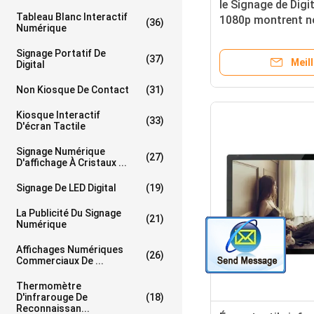
le Signage de Digi
Tableau Blanc Interactif
1080p montrent no
(36)
Numérique
pour le supermarc
Signage Portatif De
(37)
Meill
Digital
Non Kiosque De Contact
(31)
Kiosque Interactif
(33)
D'écran Tactile
Signage Numérique
(27)
D'affichage À Cristaux ...
Signage De LED Digital
(19)
La Publicité Du Signage
(21)
Numérique
Affichages Numériques
(26)
Commerciaux De ...
Thermomètre
D'infrarouge De
(18)
Reconnaissan...