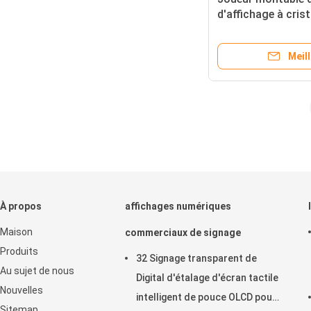
d'affichage à crist
mur écran tactile
pour l'entrée de b
Meill
À propos
affichages numériques
Maison
commerciaux de signage
Produits
32 Signage transparent de
Au sujet de nous
Digital d'étalage d'écran tactile
Nouvelles
intelligent de pouce OLCD pour
Sitemap