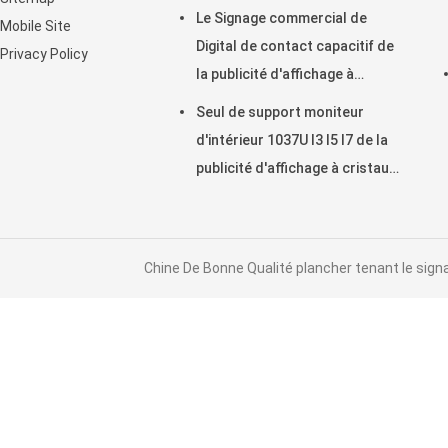
la publicité
Le Signage commercial de
Mobile Site
Digital de contact capacitif de
Privacy Policy
la publicité d'affichage à
cristaux liquides montre 21,5
Seul de support moniteur
pouces
d'intérieur 1037U I3 I5 I7 de la
publicité d'affichage à cristaux
liquides de table basse
Chine De Bonne Qualité plancher tenant le sign