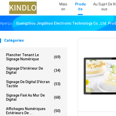
Mais
Produ
Au Sujet De N
On
Its
Ous
Aperçu
Guangzhou Jingdinuo Electronic Technology Co., Ltd. Prod
Catégories
Plancher Tenant Le
(69)
Signage Numérique
Signage D'intérieur De
(34)
Digital
Signage De Digital D'écran
(53)
Tactile
Signage Fixé Au Mur De
(68)
Digital
Affichages Numériques
(50)
Extérieurs De ...