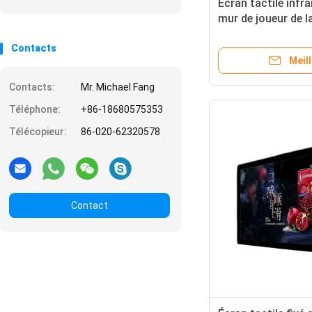
Écran tactile infr
mur de joueur de la
d'Android de 43 p
Contacts
Meill
Contacts:
Mr. Michael Fang
Téléphone:
+86-18680575353
Télécopieur:
86-020-62320578
Contact