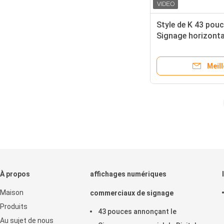
Style de K 43 pou
Signage horizontal
joueur d'écran tac
Meill
À propos
affichages numériques
Maison
commerciaux de signage
Produits
43 pouces annonçant le
Au sujet de nous