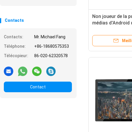
Non joueur de la pu
Contacts
médias d'Android d
55 pouces de fixé
Contacts:
Mr. Michael Fang
Meill
Téléphone:
+86-18680575353
Télécopieur:
86-020-62320578
Contact