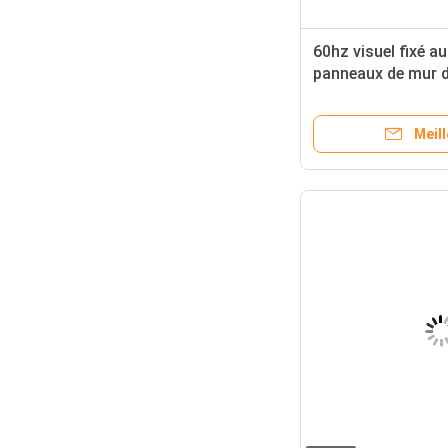
60hz visuel fixé a
panneaux de mur 
Digital de 32 pouc
cristaux liquides 
Meill