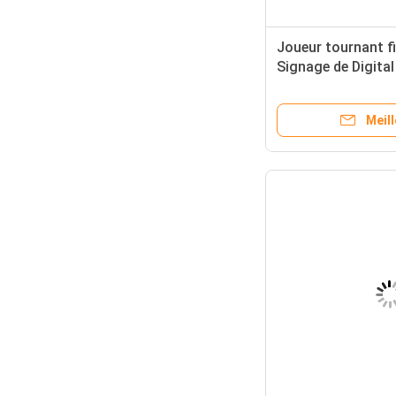
Joueur tournant f
Signage de Digital
pouces/de la publi
système d'Androi
Meill