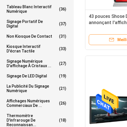
Tableau Blanc Interactif
(36)
Numérique
43 pouces Shose D
Signage Portatif De
annonçant l'affic
(37)
Digital
non le voyageur d
Digital
Non Kiosque De Contact
(31)
Meill
Kiosque Interactif
(33)
D'écran Tactile
Signage Numérique
(27)
D'affichage À Cristaux ...
Signage De LED Digital
(19)
La Publicité Du Signage
(21)
Numérique
Affichages Numériques
(26)
Commerciaux De ...
Thermomètre
D'infrarouge De
(18)
Reconnaissan...