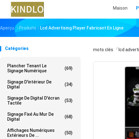
Maison
P
Aperçu
Produits
Lcd Advertising Player Fabricant En Ligne
Catégories
mots clés
「lcd advert
Plancher Tenant Le
(69)
Signage Numérique
Signage D'intérieur De
(34)
Digital
Signage De Digital D'écran
(53)
Tactile
Signage Fixé Au Mur De
(68)
Digital
Affichages Numériques
(50)
Extérieurs De ...