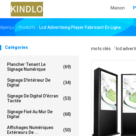
Maison
P
Aperçu
Produits
Lcd Advertising Player Fabricant En Ligne
Catégories
mots clés
「lcd advert
Plancher Tenant Le
(69)
Signage Numérique
Signage D'intérieur De
(34)
Digital
Signage De Digital D'écran
(53)
Tactile
Signage Fixé Au Mur De
(68)
Digital
Affichages Numériques
(50)
Extérieurs De ...