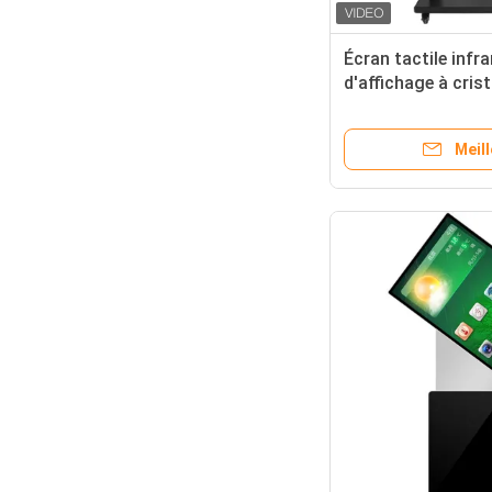
Écran tactile infr
d'affichage à crist
dans 8ms annonça
de Digital de joueu
Meill