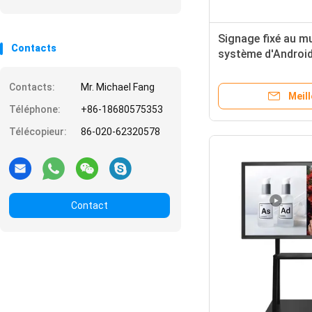
Signage fixé au mu
Contacts
système d'Android
annonçant le joueu
Contacts:
Mr. Michael Fang
Meill
Téléphone:
+86-18680575353
Télécopieur:
86-020-62320578
Contact