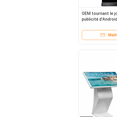
OEM tournant le j
publicité d'Androi
d'affichage à crist
Digital imperméab
Meill