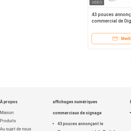
43 pouces annonç
commercial de Dig
l'affichage capaci
contact d'affichag
Meill
liquides
À propos
affichages numériques
Maison
commerciaux de signage
Produits
43 pouces annonçant le
Au sujet de nous