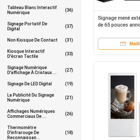
Tableau Blanc Interactif
(36)
Numérique
Signage mené extér
Signage Portatif De
de 65 pouces anno
(37)
Digital
des joueurs TV 19
Non Kiosque De Contact
(31)
Meill
Kiosque Interactif
(33)
D'écran Tactile
Signage Numérique
(27)
D'affichage À Cristaux ...
Signage De LED Digital
(19)
La Publicité Du Signage
(21)
Numérique
Affichages Numériques
(26)
Commerciaux De ...
Thermomètre
D'infrarouge De
(18)
Reconnaissan...