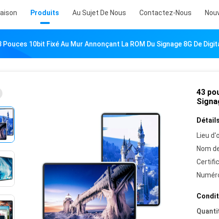
aison
Produits
Au Sujet De Nous
Contactez-Nous
Nouv
3 Pouces 10bit Fixé Au Mur Annonçant La ROM Du Signage 8G De Digit
43 po
Signag
Détails
Lieu d'o
Nom de
Certifi
Numéro
Condit
Quanti