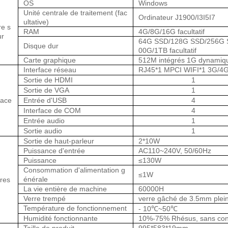
OS
Windows
Unité centrale de traitement (
fac
Ordinateur J1900/I3I5I7
ultative)
re s
RAM
4G/8G/16G facultatif
ur
64G SSD/128G SSD/256G 
Disque dur
00G/1TB facultatif
Carte graphique
512M intégrés 1G dynamiq
Interface réseau
RJ45*1 MPCI WIFI*1 3G/4
Sortie de HDMI
1
Sortie de VGA
1
face
Entrée d'USB
4
Interface de COM
4
Entrée audio
1
Sortie audio
1
Sortie de haut-parleur
2*10W
Puissance d'entrée
AC110~240V, 50/60Hz
Puissance
≤130W
Consommation d'alimentation g
≤1W
énérale
tres
La vie entière de machine
60000H
Verre trempé
verre gâché de 3.5mm plein 
Température de fonctionnement
-
10
℃~50℃
Humidité fonctionnante
10%-75% Rhésus, sans con