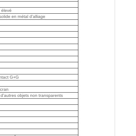
 élevé
olide en métal d'alliage
)
ontact G+G
écran
 d'autres objets non transparents