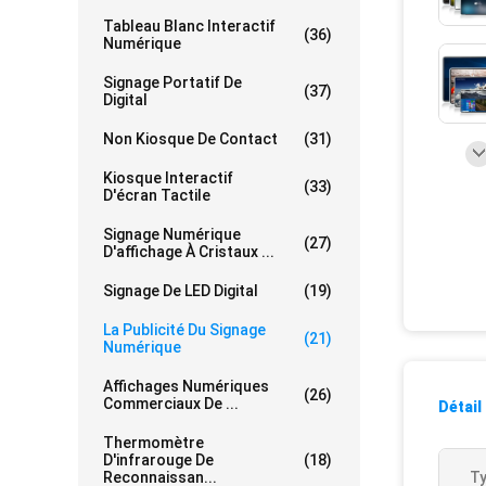
Tableau Blanc Interactif
(36)
Numérique
Signage Portatif De
(37)
Digital
Non Kiosque De Contact
(31)
Kiosque Interactif
(33)
D'écran Tactile
Signage Numérique
(27)
D'affichage À Cristaux ...
Signage De LED Digital
(19)
La Publicité Du Signage
(21)
Numérique
Affichages Numériques
(26)
Commerciaux De ...
Détail
Thermomètre
D'infrarouge De
(18)
Reconnaissan...
Ty