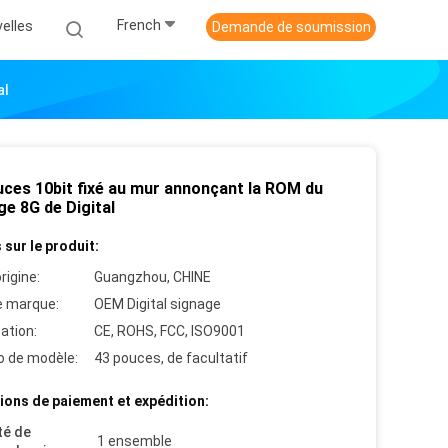
French
elles
Demande de soumission
al
uces 10bit fixé au mur annonçant la ROM du
e 8G de Digital
 sur le produit:
rigine:
Guangzhou, CHINE
 marque:
OEM Digital signage
cation:
CE, ROHS, FCC, ISO9001
 de modèle:
43 pouces, de facultatif
ions de paiement et expédition:
té de
1 ensemble