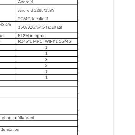
Android
Android 3288/3399
2G/4G facultatif
SSD/5
16G/32G/64G facultatif
ue
512M intégrés
G
RJ45*1 MPCI WIFI*1 3G/4G
1
1
2
2
1
1
et anti-déflagrant,
densation