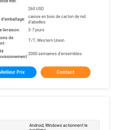
nde min:
260 USD
caisse en bois de carton de nid
s d'emballage:
d'abeilles
e livraison:
3-7 jours
ions de
T/T, Western Union
nt:
té
2000 semaines d'ensembles
ovisionnement:
Meilleur Prix
Contact
Android, Windows actionnent le