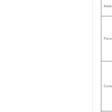
Matér
Pann
Cont