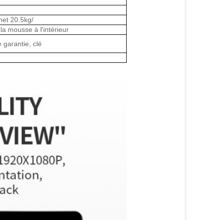
net 20.5kg/
 la mousse à l'intérieur
 garantie, clé