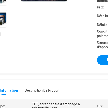
comma
Prix:
Détail
Délai d
Condit
paieme
Capaci
d'appr
 Infomation
Description De Produit
TFT, écran tactile d'affichage à
pe:
OS: