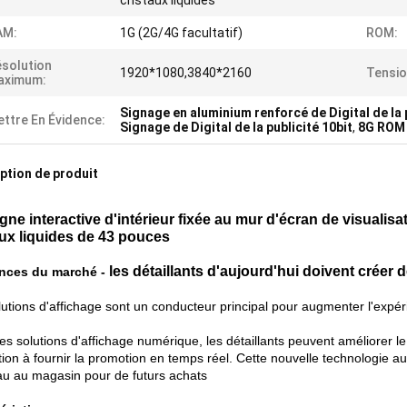
cristaux liquides
AM:
1G (2G/4G facultatif)
ROM:
solution
1920*1080,3840*2160
Tensio
aximum:
Signage en aluminium renforcé de Digital de la 
ttre En Évidence:
Signage de Digital de la publicité 10bit
,
8G ROM 
ption de produit
gne interactive d'intérieur fixée au mur d'écran de visualisa
aux liquides de 43 pouces
les détaillants d'aujourd'hui doivent créer
nces du marché -
lutions d'affichage sont un conducteur principal pour augmenter l'expér
s solutions d'affichage numérique, les détaillants peuvent améliorer le
ction à fournir la promotion en temps réel. Cette nouvelle technologie a
u au magasin pour de futurs achats