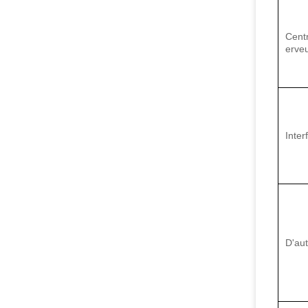
Cent
erve
Inter
D'au