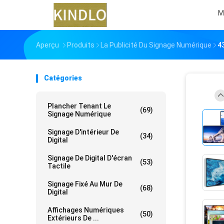
M
Aperçu
Produits
La Publicité Du Signage Numérique
4
Catégories
Plancher Tenant Le
(69)
Signage Numérique
Signage D'intérieur De
(34)
Digital
Signage De Digital D'écran
(53)
Tactile
Signage Fixé Au Mur De
(68)
Digital
Affichages Numériques
(50)
Extérieurs De ...