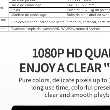
Taille de produit
995*583*19mm
Taille de emballage
1140*185*725mm
et
Poids
Poids brut 24.2kg du poids 
Manière de emballage
Boîte de nid d'abeilles avec
ssoi
À télécommande, cordon de secteur, manuel, certificat, carte de
ème
Système simple de system/WINDOWS/système d'Android