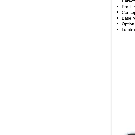
Caract
Profil
Concep
Base r
Option
La stru