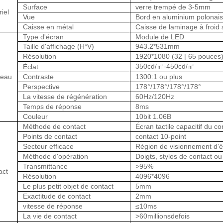
Surface
verre trempé de 3-5mm
iel
Vue
Bord en aluminium polonais
Caisse en métal
Caisse de laminage à froid s
Type d'écran
Module de LED
Taille d'affichage (H*V)
943.2*531mm
Résolution
1920*1080 (32 | 65 pouces
350cd/㎡-450cd/㎡
Éclat
eau
Contraste
1300:1 ou plus
Perspective
178°/178°/178°/178°
La vitesse de régénération
60Hz/120Hz
Temps de réponse
8ms
Couleur
10bit 1.06B
Méthode de contact
Écran tactile capacitif du c
Points de contact
contact 10-point
Secteur efficace
Région de visionnement d'
Méthode d'opération
Doigts, stylos de contact ou
Transmittance
>
95%
act
Résolution
4096*4096
Le plus petit objet de contact
5mm
Exactitude de contact
2mm
vitesse de réponse
≤10ms
La vie de contact
>
60millionsdefois