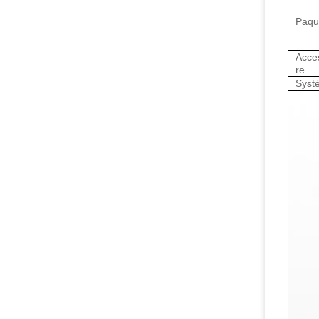
Paqu
Acce
re
Syst