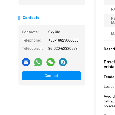
R
Contacts
Ré
M
Contacts:
Sky Xie
Me
Téléphone:
+86-18825066050
Télécopieur:
86-020-62320578
Descri
Ensei
crist
Contact
Tenda
Les so
Avec de
l'attra
nouvea