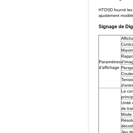
HTDSD fournit les 
ajustement modèle
Signage de Digi
Affich
Contr
Maxi
Rappo
Paramètres
d'ima
d'affichage
Persp
Coule
Tensi
d'entr
Le con
princi
Unité 
de tra
Mode 
Résol
décod
Jeu d