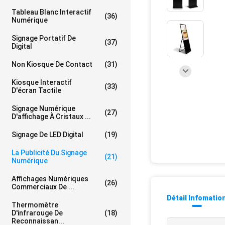
Tableau Blanc Interactif
(36)
Numérique
Signage Portatif De
(37)
Digital
Non Kiosque De Contact
(31)
Kiosque Interactif
(33)
D'écran Tactile
Signage Numérique
(27)
D'affichage À Cristaux ...
Signage De LED Digital
(19)
La Publicité Du Signage
(21)
Numérique
Affichages Numériques
(26)
Commerciaux De ...
Détail Infomatio
Thermomètre
D'infrarouge De
(18)
Reconnaissan...