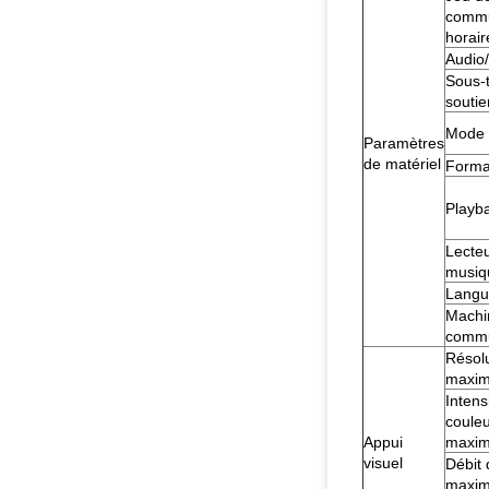
commu
horair
Audio/
Sous-t
soutie
Mode 
Paramètres
de matériel
Forma
Playba
Lecte
musiq
Langu
Machi
commu
Résol
maxi
Intens
coule
Appui
maxi
visuel
Débit
maxi