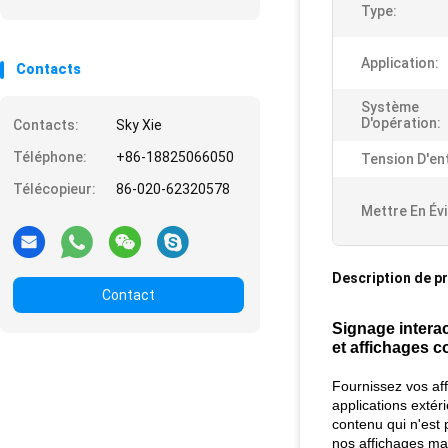
Type:
Application:
Contacts
Système
D'opération:
Contacts:
Sky Xie
Téléphone:
+86-18825066050
Tension D'en
Télécopieur:
86-020-62320578
Mettre En Év
Description de p
Contact
Signage interac
et affichages 
Fournissez vos aff
applications extéri
contenu qui n'est 
nos affichages max