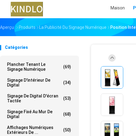
Maison
P
Aperçu
Produits
La Publicité Du Signage Numérique
Position Inte
Catégories
Plancher Tenant Le
(69)
Signage Numérique
Signage D'intérieur De
(34)
Digital
Signage De Digital D'écran
(53)
Tactile
Signage Fixé Au Mur De
(68)
Digital
Affichages Numériques
(50)
Extérieurs De ...