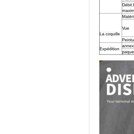
Débit 
maxi
Matéri
Vue
La coquille
Peintu
annex
Expédition
paque