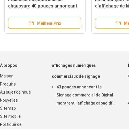
Signage de Digital d'ascenseur
l'affichage à cr
d'affichage à cristaux liquides
Digital de Bus d
avec le kiosque de nettoyage
220V
Meilleur Prix
Me
Shinning de chaussure
À propos
affichages numériques
Maison
commerciaux de signage
Produits
43 pouces annonçant le
Au sujet de nous
Signage commercial de Digital
Nouvelles
montrent l'affichage capacitif
Sitemap
horizontal de contact
Site mobile
d'affichage à cristaux liquides
Politique de