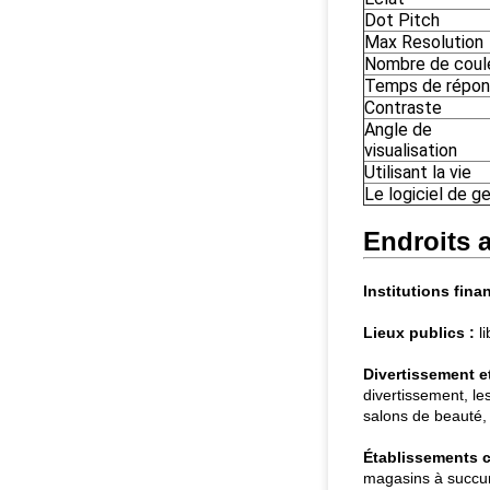
Dot Pitch
Max Resolution
Nombre de coul
Temps de répo
Contraste
Angle de
visualisation
Utilisant la vie
Le logiciel de g
Endroits a
Institutions fina
Lieux publics :
li
Divertissement et 
divertissement, le
salons de beauté, t
Établissements 
magasins à succur