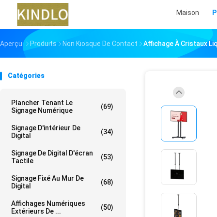
Maison
P
Aperçu
Produits
Non Kiosque De Contact
Affichage À Cristaux L
Catégories
Plancher Tenant Le
(69)
Signage Numérique
Signage D'intérieur De
(34)
Digital
Signage De Digital D'écran
(53)
Tactile
Signage Fixé Au Mur De
(68)
Digital
Affichages Numériques
(50)
Extérieurs De ...