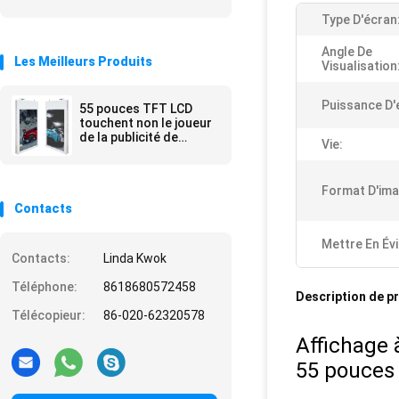
Type D'écran
Angle De
Les Meilleurs Produits
Visualisation
Puissance D'
55 pouces TFT LCD
touchent non le joueur
de la publicité de
Vie:
médias de kiosque/le
Signage de Digital lobby
d'hôtel
Format D'ima
Contacts
Mettre En Év
Contacts:
Linda Kwok
Téléphone:
8618680572458
Description de p
Télécopieur:
86-020-62320578
Affichage à
55 pouces 