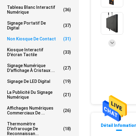
Tableau Blanc Interactif
(36)
Numérique
Signage Portatif De
(37)
Digital
Non Kiosque De Contact
(31)
Kiosque Interactif
(33)
D'écran Tactile
Signage Numérique
(27)
D'affichage À Cristaux ...
Signage De LED Digital
(19)
La Publicité Du Signage
(21)
Numérique
Affichages Numériques
(26)
Commerciaux De ...
Thermomètre
Détail Infomatio
D'infrarouge De
(18)
Reconnaissan...