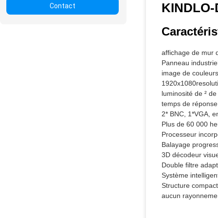
KINDLO-
Contact
Caractéris
affichage de mur
Panneau industriel
image de couleurs 
1920x1080resoluti
luminosité de ² d
temps de réponse
2* BNC, 1*VGA, en
Plus de 60 000 he
Processeur incorpo
Balayage progressi
3D décodeur visuel
Double filtre adap
Système intelligen
Structure compact
aucun rayonnemen