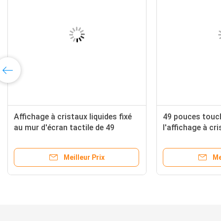
Affichage à cristaux liquides fixé
49 pouces touc
au mur d'écran tactile de 49
l'affichage à cri
pouces non annonçant l'affichage
annonçant l'aff
de kiosque de Signage de Digital
de Signage de Di
Meilleur Prix
Me