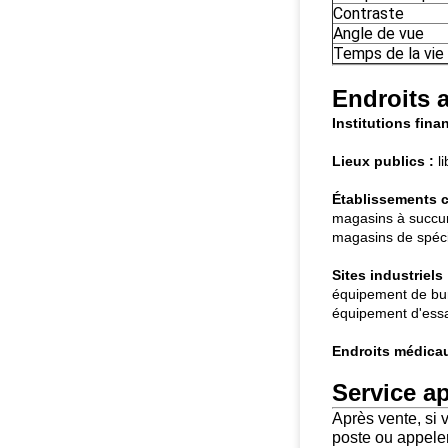
Contraste
Angle de vue
Temps de la vie
Endroits a
Institutions fina
Lieux publics :
li
Établissements 
magasins à succur
magasins de spécia
Sites industriels 
équipement de bur
équipement d'essai
Endroits médicau
Service ap
Après vente, si 
poste ou appele