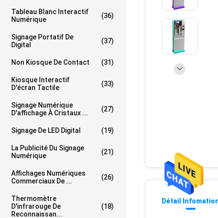
Tableau Blanc Interactif
(36)
Numérique
Signage Portatif De
(37)
Digital
Non Kiosque De Contact
(31)
Kiosque Interactif
(33)
D'écran Tactile
Signage Numérique
(27)
D'affichage À Cristaux ...
Signage De LED Digital
(19)
La Publicité Du Signage
(21)
Numérique
Affichages Numériques
(26)
Commerciaux De ...
Thermomètre
Détail Infomatio
D'infrarouge De
(18)
Reconnaissan...