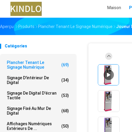
Maison
P
Aperçu
Produits
Plancher Tenant Le Signage Numérique
Joueur D
Catégories
Plancher Tenant Le
(69)
Signage Numérique
Signage D'intérieur De
(34)
Digital
Signage De Digital D'écran
(53)
Tactile
Signage Fixé Au Mur De
(68)
Digital
Affichages Numériques
(50)
Extérieurs De ...