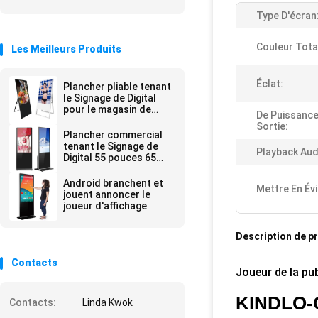
Type D'écran
Couleur Tota
Les Meilleurs Produits
Éclat:
Plancher pliable tenant
le Signage de Digital
pour le magasin de
De Puissance
détail de magasin
Sortie:
Plancher commercial
tenant le Signage de
Playback Aud
Digital 55 pouces 65
pouces
Android branchent et
Mettre En Év
jouent annoncer le
joueur d'affichage
Description de p
Contacts
Joueur de la pu
KINDLO-
Contacts:
Linda Kwok