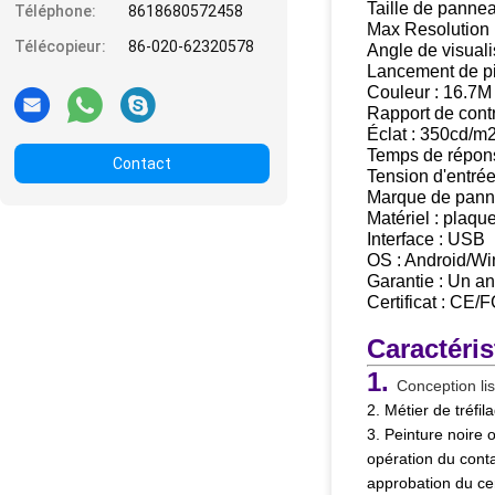
Taille de panne
Téléphone:
8618680572458
Max Resolution
Télécopieur:
86-020-62320578
Angle de visuali
Lancement de p
Couleur : 16.7M
Rapport de contr
Éclat : 350cd/m
Temps de répon
Contact
Tension d'entré
Marque de panne
Matériel : plaq
Interface : USB
OS : Android/Win
Garantie : Un an
Certificat : C
Caractéris
1.
Conception li
2.
Métier de tréfil
3. Peinture noire
opération du conta
approbation du cer