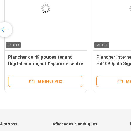
Plancher de 49 pouces tenant
Plancher intern
Digital annonçant l'appui de centre
Hd1080p du Sign
d'exposition de kiosque
pour le centre 
Meilleur Prix
Me
À propos
affichages numériques