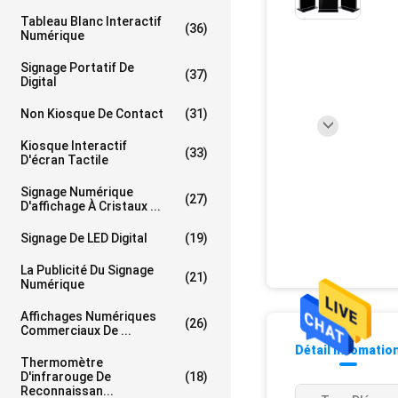
Tableau Blanc Interactif
(36)
Numérique
Signage Portatif De
(37)
Digital
Non Kiosque De Contact
(31)
Kiosque Interactif
(33)
D'écran Tactile
Signage Numérique
(27)
D'affichage À Cristaux ...
Signage De LED Digital
(19)
La Publicité Du Signage
(21)
Numérique
Affichages Numériques
(26)
Commerciaux De ...
Détail Infomatio
Thermomètre
D'infrarouge De
(18)
Reconnaissan...