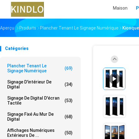
Maison
P
Aperçu
Produits
Plancher Tenant Le Signage Numérique
Kiosque 
Catégories
Plancher Tenant Le
(69)
Signage Numérique
Signage D'intérieur De
(34)
Digital
Signage De Digital D'écran
(53)
Tactile
Signage Fixé Au Mur De
(68)
Digital
Affichages Numériques
(50)
Extérieurs De ...