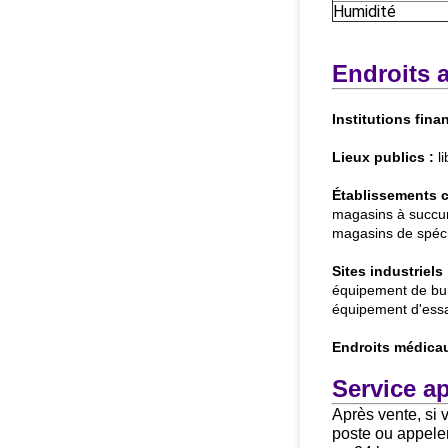
Humidité
Endroits a
Institutions fina
Lieux publics :
li
Établissements 
magasins à succur
magasins de spécia
Sites industriels 
équipement de bur
équipement d'essai
Endroits médicau
Service ap
Après vente, si 
poste ou appele