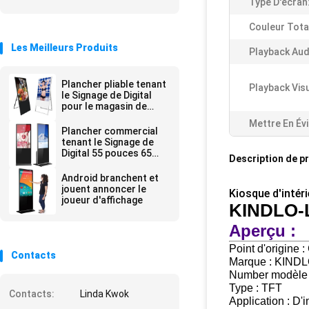
Type D'écran
Couleur Tota
Les Meilleurs Produits
Playback Aud
Plancher pliable tenant
Playback Visu
le Signage de Digital
pour le magasin de
détail de magasin
Mettre En Év
Plancher commercial
tenant le Signage de
Digital 55 pouces 65
Description de p
pouces
Android branchent et
jouent annoncer le
Kiosque d'intéri
joueur d'affichage
KINDLO-
Aperçu :
Point d'origine
Contacts
Marque : KIND
Number modèle
Type : TFT
Contacts:
Linda Kwok
Application : D'i