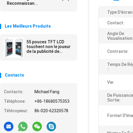
Reconnaissan...
Type D'écran
Contact:
Les Meilleurs Produits
Angle De
Visualisation
55 pouces TFT LCD
touchent non le joueur
de la publicité de
Contraste:
médias de kiosque/le
Signage de Digital lobby
Temps De Ré
d'hôtel
::
Contacts
Vie:
Contacts:
Michael Fang
De Puissance
Sortie:
Téléphone:
+86-18680575353
Télécopieur:
86-020-62320578
Format D'ima