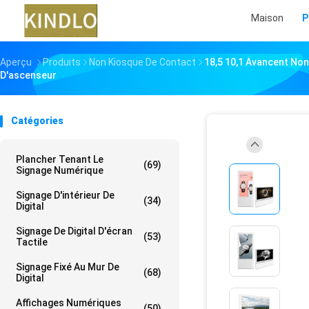
Maison
P
Aperçu
Produits
Non Kiosque De Contact
18,5 10,1 Avancent Non
D'ascenseur
Catégories
Plancher Tenant Le
(69)
Signage Numérique
Signage D'intérieur De
(34)
Digital
Signage De Digital D'écran
(53)
Tactile
Signage Fixé Au Mur De
(68)
Digital
Affichages Numériques
(50)