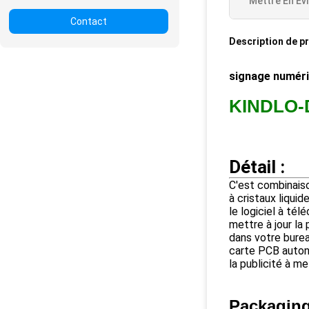
Mettre En Év
Contact
Description de p
signage numériq
KINDLO-D
Détail :
C'est combinaison
à cristaux liquid
le logiciel à té
mettre à jour la 
dans votre burea
carte PCB auto
la publicité à m
Packaging