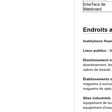
Interface de
Mainboard
Endroits a
Institutions fina
Lieux publics :
li
Divertissement et 
divertissement, le
salons de beauté, t
Établissements 
magasins à succur
magasins de spécia
Sites industriels 
équipement de bur
équipement d'essai