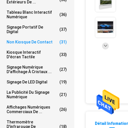
Extérieurs De ...
Tableau Blanc Interactif
(36)
Numérique
Signage Portatif De
(37)
Digital
Non Kiosque De Contact
(31)
Kiosque Interactif
(33)
D'écran Tactile
Signage Numérique
(27)
D'affichage À Cristaux ...
Signage De LED Digital
(19)
La Publicité Du Signage
(21)
Numérique
Affichages Numériques
(26)
Commerciaux De ...
Thermomètre
Détail Infomatio
D'infrarouge De
(18)