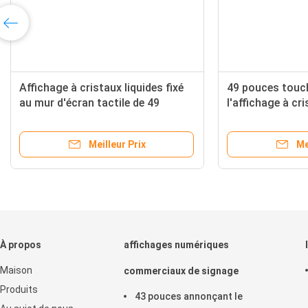
Kiosque de contact de 18,5
Le restaurant 49 av
pouces non/publicité de médias
de l'écran petit à pe
fixée au mur de kiosque avec l'Usb
d'affichage d'annon
FB adaptée aux bes
Meilleur Prix
Meille
À propos
affichages numériques
Maison
commerciaux de signage
Produits
43 pouces annonçant le