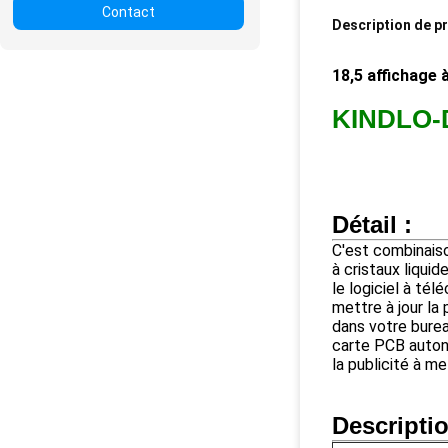
Contact
Description de p
18,5 affichage 
KINDLO-D
Détail :
C'est combinaison
à cristaux liquid
le logiciel à té
mettre à jour la 
dans votre burea
carte PCB auto
la publicité à m
Descripti