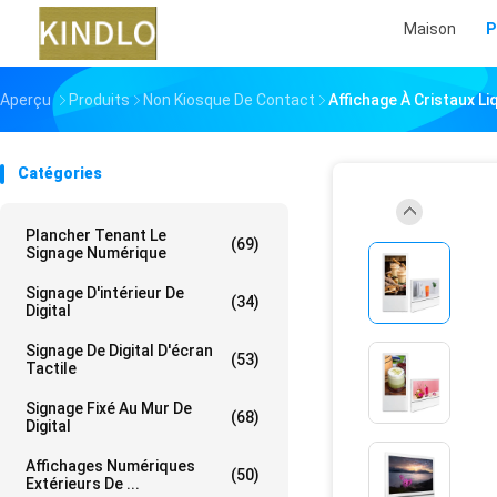
Maison
P
Aperçu
Produits
Non Kiosque De Contact
Affichage À Cristaux L
Catégories
Plancher Tenant Le
(69)
Signage Numérique
Signage D'intérieur De
(34)
Digital
Signage De Digital D'écran
(53)
Tactile
Signage Fixé Au Mur De
(68)
Digital
Affichages Numériques
(50)
Extérieurs De ...