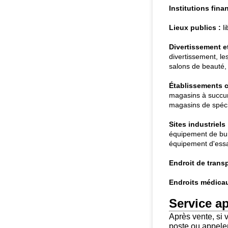
Institutions fina
Lieux publics :
li
Divertissement et 
divertissement, le
salons de beauté, t
Établissements 
magasins à succur
magasins de spécia
Sites industriels 
équipement de bur
équipement d'essai
Endroit de transp
Endroits médicau
Service ap
Après vente, si 
poste ou appele