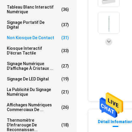
Tableau Blanc Interactif
(36)
Numérique
Signage Portatif De
(37)
Digital
Non Kiosque De Contact
(31)
Kiosque Interactif
(33)
D'écran Tactile
Signage Numérique
(27)
D'affichage À Cristaux ...
Signage De LED Digital
(19)
La Publicité Du Signage
(21)
Numérique
Affichages Numériques
(26)
Commerciaux De ...
Thermomètre
Détail Infomatio
D'infrarouge De
(18)
Reconnaissan...