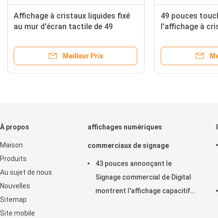
ntact de 18,5
Le restaurant 49 avancent la taill
blicité de médias
de l'écran petit à petit visuelle
de kiosque avec l'Usb
d'affichage d'annonce de joueur d
FB adaptée aux besoins du client
Meilleur Prix
Meilleur Prix
À propos
affichages numériques
Maison
commerciaux de signage
Produits
43 pouces annonçant le
Au sujet de nous
Signage commercial de Digital
Nouvelles
montrent l'affichage capacitif
Sitemap
horizontal de contact
Site mobile