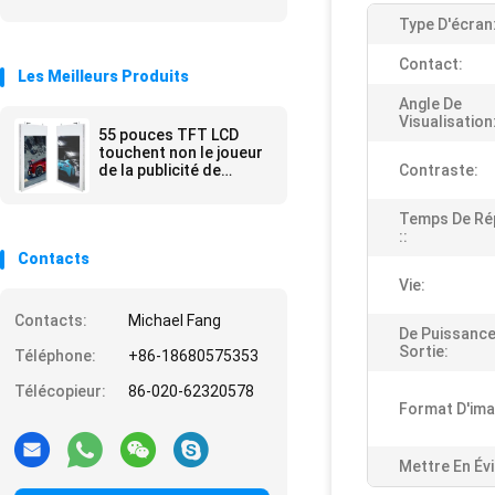
Type D'écran
Contact:
Les Meilleurs Produits
Angle De
Visualisation
55 pouces TFT LCD
touchent non le joueur
de la publicité de
Contraste:
médias de kiosque/le
Signage de Digital lobby
Temps De Ré
d'hôtel
::
Contacts
Vie:
Contacts:
Michael Fang
De Puissance
Sortie:
Téléphone:
+86-18680575353
Télécopieur:
86-020-62320578
Format D'ima
Mettre En Év