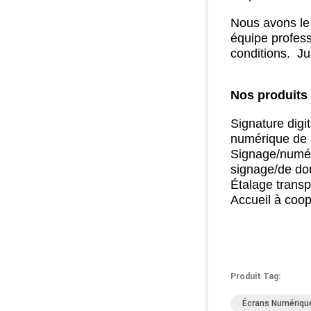
Nous avons le 
équipe profess
conditions.
Jus
Nos produits 
Signature digi
numérique de 
Signage/numéri
signage/de do
Étalage transp
Accueil à coo
Produit Tag:
Écrans Numériques