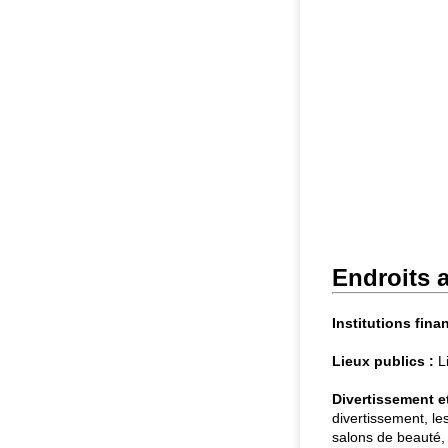
Endroits a
Institutions fina
Lieux publics :
Li
Divertissement et 
divertissement, le
salons de beauté, t