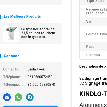
Type D'écran
Régénérez L
Fréquence:
Les Meilleurs Produits
Vie:
Le type horizontal de
21,5 pouces touchent
Format D'ima
non le type des
kiosques K S T de
Digital pour l'enquête
Ram:
de l'information
Surligner:
Contacts
Description de p
Contacts:
Linda Kwok
Téléphone:
8618680572458
32 Signage trans
32 Signage tra
Télécopieur:
86-020-62320578
KINDLO-
Arguments