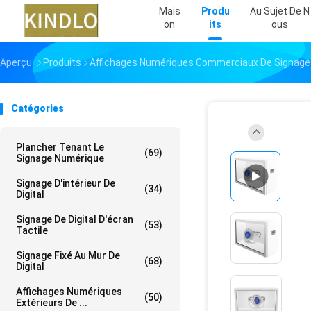
Mais
Produ
Au Sujet De N
On
Its
Ous
Aperçu
Produits
Affichages Numériques Commerciaux De Signage
Catégories
Plancher Tenant Le
(69)
Signage Numérique
Signage D'intérieur De
(34)
Digital
Signage De Digital D'écran
(53)
Tactile
Signage Fixé Au Mur De
(68)
Digital
Affichages Numériques
(50)
Extérieurs De ...