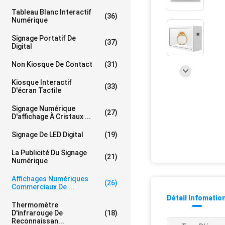
Tableau Blanc Interactif
(36)
Numérique
Signage Portatif De
(37)
Digital
Non Kiosque De Contact
(31)
Kiosque Interactif
(33)
D'écran Tactile
Signage Numérique
(27)
D'affichage À Cristaux ...
Signage De LED Digital
(19)
La Publicité Du Signage
(21)
Numérique
Affichages Numériques
(26)
Commerciaux De ...
Détail Infomatio
Thermomètre
D'infrarouge De
(18)
Reconnaissan...