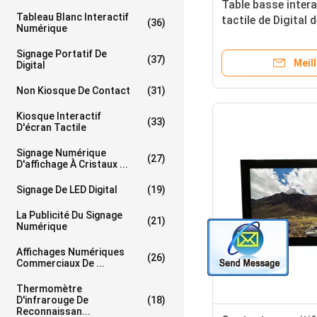
Table basse intera
Tableau Blanc Interactif
tactile de Digital
(36)
Numérique
adaptée aux besoi
le mail
Signage Portatif De
(37)
Meill
Digital
Non Kiosque De Contact
(31)
Kiosque Interactif
(33)
D'écran Tactile
Signage Numérique
(27)
D'affichage À Cristaux ...
Signage De LED Digital
(19)
La Publicité Du Signage
(21)
Numérique
Affichages Numériques
(26)
Commerciaux De ...
Thermomètre
D'infrarouge De
(18)
Reconnaissan...