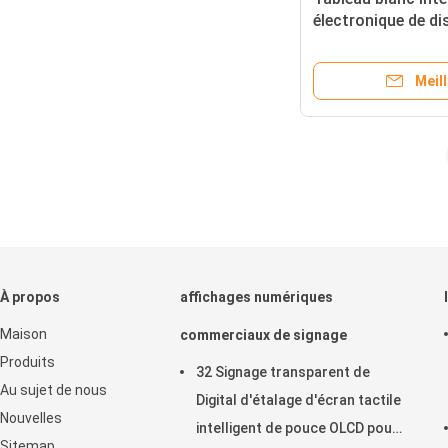
électronique de di
transistorisé du b
mur 65 pouces
Meill
À propos
affichages numériques
Maison
commerciaux de signage
Produits
32 Signage transparent de
Au sujet de nous
Digital d'étalage d'écran tactile
Nouvelles
intelligent de pouce OLCD pour
Sitemap