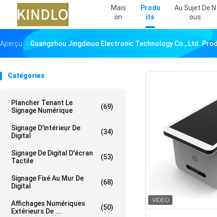
Mais
Produ
Au Sujet De N
On
Its
Ous
Aperçu
Guangzhou Jingdinuo Electronic Technology Co., Ltd. Prod
Catégories
Plancher Tenant Le
(69)
Signage Numérique
Signage D'intérieur De
(34)
Digital
Signage De Digital D'écran
(53)
Tactile
Signage Fixé Au Mur De
(68)
Digital
Affichages Numériques
(50)
Extérieurs De ...