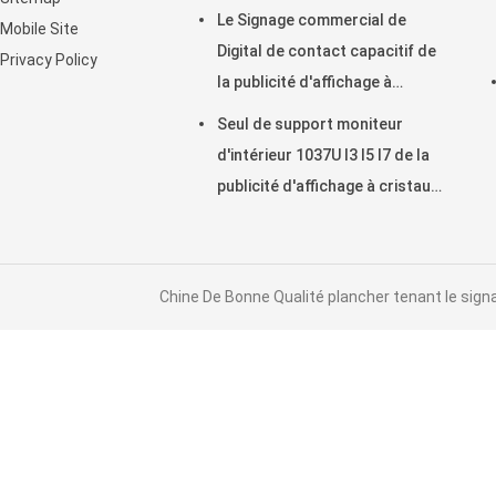
la publicité
Le Signage commercial de
Mobile Site
Digital de contact capacitif de
Privacy Policy
la publicité d'affichage à
cristaux liquides montre 21,5
Seul de support moniteur
pouces
d'intérieur 1037U I3 I5 I7 de la
publicité d'affichage à cristaux
liquides de table basse
Chine De Bonne Qualité plancher tenant le sign