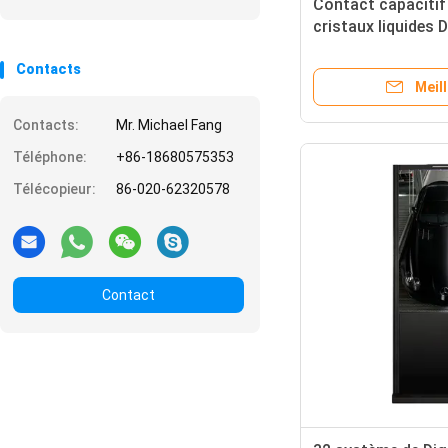
Contact capacitif 
cristaux liquides D
mur de nano extér
Contacts
configurer la minu
Meill
Contacts:
Mr. Michael Fang
Téléphone:
+86-18680575353
Télécopieur:
86-020-62320578
Contact