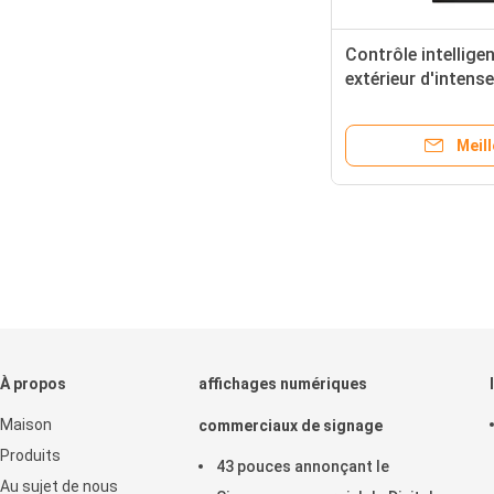
Contrôle intelligen
extérieur d'intens
d'écran tactile de
Meill
À propos
affichages numériques
Maison
commerciaux de signage
Produits
43 pouces annonçant le
Au sujet de nous