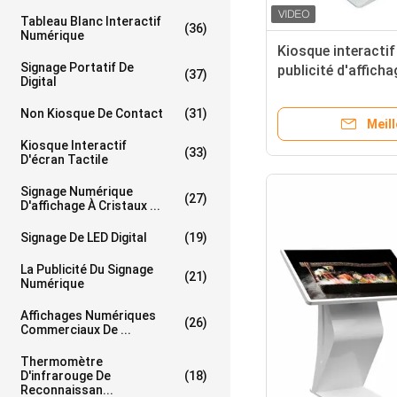
Tableau Blanc Interactif
(36)
Numérique
Kiosque interactif
Signage Portatif De
publicité d'affich
(37)
Digital
système d'opérati
Non Kiosque De Contact
(31)
Meill
Kiosque Interactif
(33)
D'écran Tactile
Signage Numérique
(27)
D'affichage À Cristaux ...
Signage De LED Digital
(19)
La Publicité Du Signage
(21)
Numérique
Affichages Numériques
(26)
Commerciaux De ...
Thermomètre
D'infrarouge De
(18)
Reconnaissan...