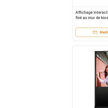
Affichage interacti
fixé au mur de ki
de Digital de 49 p
Meill