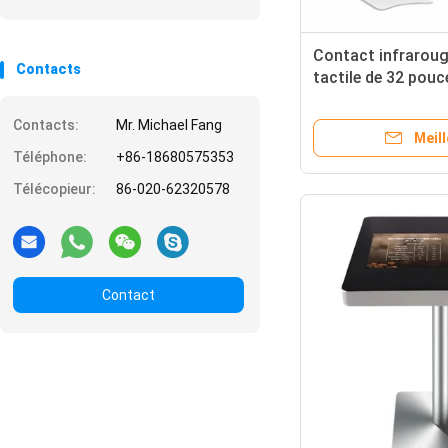
Contact infraroug
Contacts
tactile de 32 pouc
système commercia
d'Android
Contacts:
Mr. Michael Fang
Meill
Téléphone:
+86-18680575353
Télécopieur:
86-020-62320578
Contact