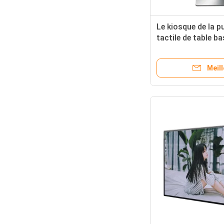
Le kiosque de la pu
tactile de table b
22 pouces montren
Meill